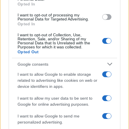
Opted In
grant or deny consent to Google and its third-party tags to
use your data for below specified purposes in below Google
I want to opt-out of processing my
consent section.
Personal Data for Targeted Advertising.
Opted In
I want to opt-out of Collection, Use,
Retention, Sale, and/or Sharing of my
Personal Data that Is Unrelated with the
Purposes for which it was collected.
Opted Out
Google consents
I want to allow Google to enable storage
related to advertising like cookies on web or
device identifiers in apps.
I want to allow my user data to be sent to
Google for online advertising purposes.
I want to allow Google to send me
personalized advertising.