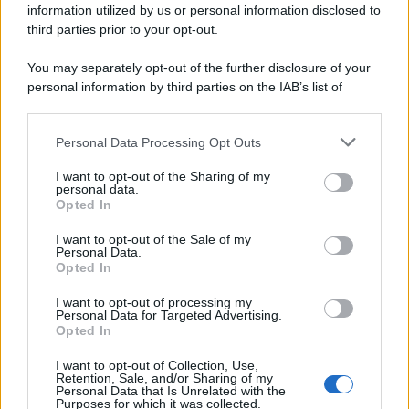
information utilized by us or personal information disclosed to
third parties prior to your opt-out.
You may separately opt-out of the further disclosure of your
personal information by third parties on the IAB’s list of
downstream participants.
Personal Data Processing Opt Outs
This information may also be disclosed by us to third parties
on the IAB’s List of Downstream Participants that may further
I want to opt-out of the Sharing of my
disclose it to other third parties.
personal data.
Opted In
Please note that this website/app uses one or more Google
services and may gather and store information including but
I want to opt-out of the Sale of my
Personal Data.
not limited to your visit or usage behaviour. You may click to
Opted In
grant or deny consent to Google and its third-party tags to
use your data for below specified purposes in below Google
I want to opt-out of processing my
consent section.
Personal Data for Targeted Advertising.
Opted In
I want to opt-out of Collection, Use,
Retention, Sale, and/or Sharing of my
Personal Data that Is Unrelated with the
Purposes for which it was collected.