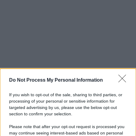
Do Not Process My Personal Information
If you wish to opt-out of the sale, sharing to third parties, or
processing of your personal or sensitive information for
targeted advertising by us, please use the below opt-out
section to confirm your selection.
Please note that after your opt-out request is processed you
may continue seeing interest-based ads based on personal