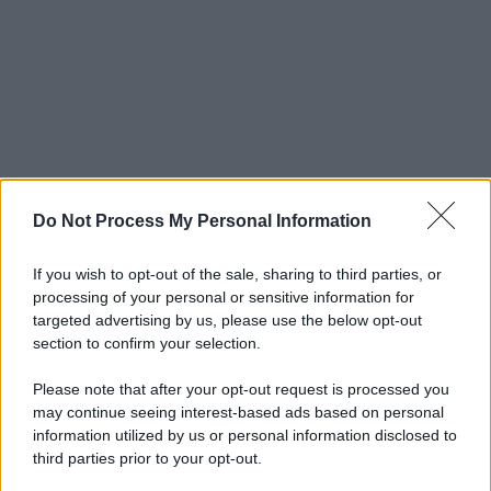
Do Not Process My Personal Information
If you wish to opt-out of the sale, sharing to third parties, or
processing of your personal or sensitive information for
targeted advertising by us, please use the below opt-out
section to confirm your selection.
Please note that after your opt-out request is processed you
may continue seeing interest-based ads based on personal
information utilized by us or personal information disclosed to
third parties prior to your opt-out.