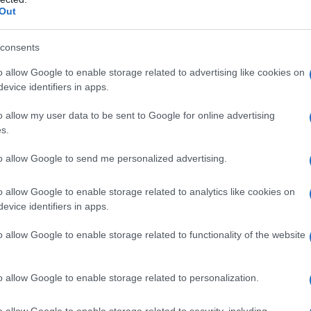
ool polivinilico, parzialmente idrolizzato Talco
Out
o (E172).
Lercanidipina Ranbaxy 20 mg compresse
lico, parzialmente idrolizzato Talco Titanio diossido
sido rosso (E172).
consents
o allow Google to enable storage related to advertising like cookies on
evice identifiers in apps.
o allow my user data to be sent to Google for online advertising
no qualsiasi degli eccipienti elencati al paragrafo 6.1. –
s.
fo 4.6). – Donne in età fertile che non utilizzino una
uzione all’eiezione ventricolare sinistra. –
to allow Google to send me personalized advertising.
tata. – Angina pectoris instabile. – Alterazioni della
vero. – Pazienti che hanno avuto un infarto cardiaco
oncomitante con: – potenti inibitori del CYP3A4
o allow Google to enable storage related to analytics like cookies on
vedere paragrafo 4.5); – succo di pompelmo (vedere
evice identifiers in apps.
o allow Google to enable storage related to functionality of the website
o allow Google to enable storage related to personalization.
ologia
La dose raccomandata è 10 mg una volta al
ima dei pasti; la dose può essere aumentata a 20 mg,
o allow Google to enable storage related to security, including