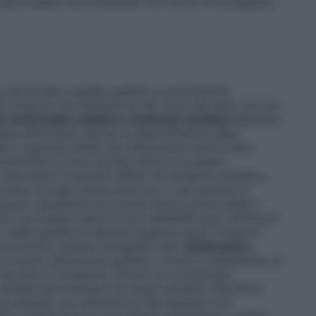
n deve essere somministrato con succo di pompelmo
a particolare cautela quando si somministra
da sindromi da disfunzione del nodo del seno (se non
e ventricolare sinistra e ischemia cardiaca
Sebbene
biano dimostrato alcuna compromissione della
la in pazienti affetti da disfunzione ventricolare
dropiridine a breve durata d’azione possano
–vascolare in pazienti affetti da ischemia cardiaca.
aco a lunga durata d’azione, in tali pazienti è
possono raramente provocare dolore precordiale o
nti con angina pectoris pre–esistente può verificarsi
e della gravità di episodi anginosi acuti. Possono
el miocardio (vedere paragrafo 4.8).
Disfunzione
ticolare attenzione quando si inizia il trattamento di
 da lieve a moderata. Anche se la posologia
ultata ben tollerata da questi pazienti, l’aumento
e valutato con attenzione. Nei pazienti con