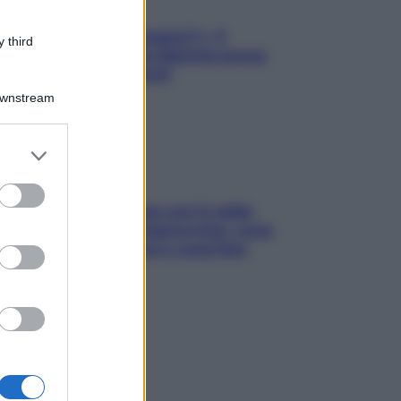
«Oggi che se magnamo?»: 4
 third
ricette facili di Max Mariola senza
pesare gli ingredienti
Downstream
er and store
to grant or
ed purposes
Perché la pressione con il caldo
scende e sale all’improvviso: cosa
succede alle donne e cosa fare
subito