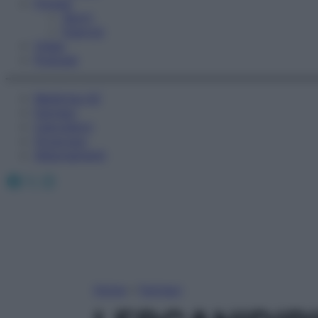
Fitness
Sport
Esercizi
Video
Podcast
Medicina AZ
Farmaci
Calcolatori
Oroscopo
Abbonamenti
Facebook
X
Instagram
Home
»
Farmaci