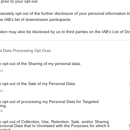
 prior to your opt-out.
rately opt-out of the further disclosure of your personal information by
he IAB’s list of downstream participants.
RATO
tion may also be disclosed by us to third parties on the IAB’s List of 
Descrizione tipo ricetta:
RR – RIPETIBILE
 that may further disclose it to other third parties.
10V IN 6MESI
 that this website/app uses one or more Google services and may gath
l Data Processing Opt Outs
Forma farmaceutica:
COMPRESSE
including but not limited to your visit or usage behaviour. You may click 
RIVESTITE
 to Google and its third-party tags to use your data for below specifi
o opt-out of the Sharing of my personal data.
ogle consent section.
In
o opt-out of the Sale of my Personal Data.
lti per il trattamento dell’ipertensione essenziale da
In
to opt-out of processing my Personal Data for Targeted
ing.
In
to Povidone Sodio amido glicolato Tipo A Lattosio
o opt-out of Collection, Use, Retention, Sale, and/or Sharing
ersonal Data that Is Unrelated with the Purposes for which it
m di rivestimento
:
Lercanidipina Ranbaxy 10 mg
lected.