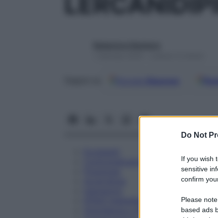
LERCANIDIP
Redazione Starbene
1 Gennaio 2025 – Lettura 12 minuti
Google
Discover
Fon
Seguici su
Do Not Pr
Eccipienti
If you wish 
Controindicazioni
sensitive in
Posologia
confirm your
Avvertenze
Interazioni
Please note
Effetti Indesiderati
Gravidanza e Allattamento
based ads b