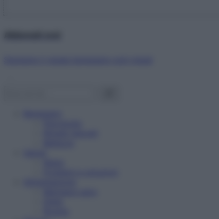
Abbonati ora!
Starbene ti regala benessere ogni mese!
Benessere
Psicologia
Rimedi naturali
Bellezza
Salute
News
Problemi e soluzioni
Alimentazione
Mangiare sano
Diete
Ricette