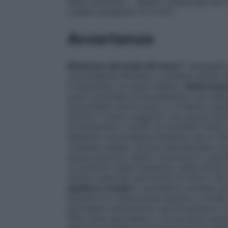
della colazione. – Questo medicinale no
(vedere paragrafi 4.3 e 4.5).
Avvertenze
Sindrome del nodo del seno
È necessari
Lercanidipina Ranbaxy a pazienti affetti 
è impiantato un pace–maker).
Disfunzion
studi controllati di emodinamica non ab
funzionalità ventricolare, è richiesta caute
sinistra. È stato suggerito che alcune dii
incrementare il rischio di morbilità cardio
Sebbene Lercanidipina Ranbaxy sia un farm
richiesta cautela. Alcune diidropiridine 
angina pectoris. Molto raramente in pazie
un aumento della frequenza, della durata 
essere osservati casi isolati di infarto d
epatica o renale
È necessario prestare par
pazienti con disfunzione epatica o renale
giornaliera solitamente raccomandata è ris
della dose giornaliera a 20 mg deve esser