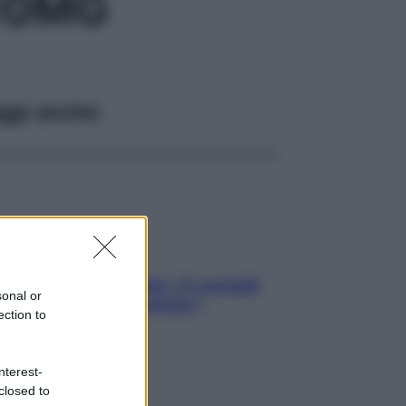
10MG
ggi anche
Sicurezza al volante: i 5 consigli
sonal or
dell’ex pilota di Formula 1
ection to
nterest-
closed to