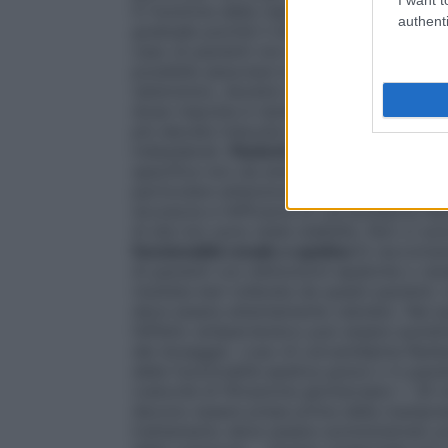
in funzione della risposta individuale de
authenti
graduale poiché il massimo effetto antipe
caso di pazienti non adeguatamente contr
possibile associare la somministrazione 
(atenololo), diuretici (idroclorotiazide) o 
dose–risposta è ripida e presenta un "pla
più elevate inducano una maggiore efficac
indesiderati.
Pazienti anziani
Sebbene dagl
specifica non sia emersa la necessità di m
particolare attenzione all’inizio del tratt
sicurezza e l’efficacia di Lercanidipina R
di età non sono state stabilite. Non ci son
funzionalità renale o epatica
Si raccomand
di pazienti con disfunzioni epatiche o re
risultata ben tollerata da questi pazienti,
deve essere attentamente valutato. Nei pa
l’effetto antipertensivo può essere aume
del dosaggio. L’uso di Lercanidipina Ran
della funzionalità epatica grave o in pazi
(velocità di filtrazione glomerulare < 30 
devono essere prese prima della manipolaz
trattamento deve essere somministrato pr