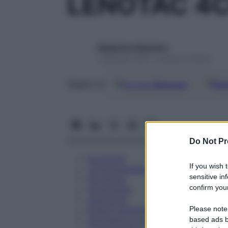
LENOTAC 4
Redazione Starbene
1 Gennaio 2025 – Lettura 5 minuti
Google
Discover
Fon
Seguici su
Do Not Pr
Eccipienti
If you wish 
Controindicazioni
sensitive in
Posologia
confirm your
Avvertenze
Interazioni
Please note
Effetti Indesiderati
Gravidanza e Allattamento
based ads b