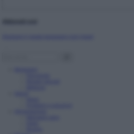
Abbonati ora!
Starbene ti regala benessere ogni mese!
Benessere
Psicologia
Rimedi naturali
Bellezza
Salute
News
Problemi e soluzioni
Alimentazione
Mangiare sano
Diete
Ricette