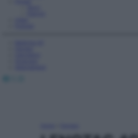
Fitness
Sport
Esercizi
Video
Podcast
Medicina AZ
Farmaci
Calcolatori
Oroscopo
Abbonamenti
Facebook
X
Instagram
Home
»
Farmaci