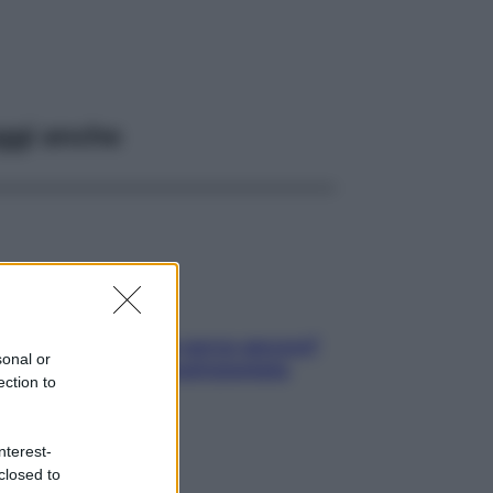
ggi anche
Contare le calorie serve ancora?
sonal or
La risposta della nutrizionista
ection to
nterest-
closed to