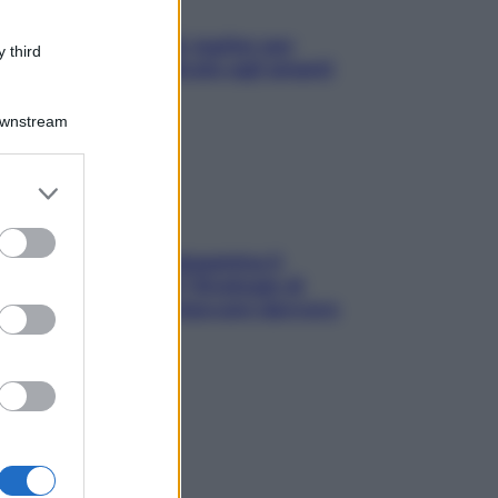
L’oroscopo food di Jupiter per
 third
l’estate 2026 dedicato agli amanti
del cibo
Downstream
er and store
to grant or
ed purposes
La trappola della dopamina ti
segue in spiaggia? Strategie di
digital detox per staccare davvero