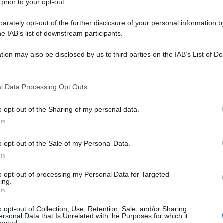
 prior to your opt-out.
rately opt-out of the further disclosure of your personal information by
he IAB’s list of downstream participants.
Descrizione tipo ricetta:
OTC – LIBERA
tion may also be disclosed by us to third parties on the IAB’s List of 
VENDITA
 that may further disclose it to other third parties.
 that this website/app uses one or more Google services and may gath
l Data Processing Opt Outs
including but not limited to your visit or usage behaviour. You may click 
i stati dolorosi e flogistici di natura reumatica e
 to Google and its third-party tags to use your data for below specifi
, dei tendini e dei legamenti.
o opt-out of the Sharing of my personal data.
ogle consent section.
In
o opt-out of the Sale of my Personal Data.
In
to non tessuto, poliestere siliconato.
to opt-out of processing my Personal Data for Targeted
ing.
In
o opt-out of Collection, Use, Retention, Sale, and/or Sharing
am) o ad uno qualsiasi degli eccipienti. Pazienti nei
ersonal Data that Is Unrelated with the Purposes for which it
lected.