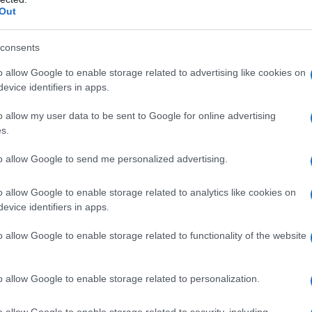
’azione (FANS) hanno provocato reazioni di
Out
TAC è controindicato in pazienti con ulcera peptica
ale, anamnesi di emorragia gastrointestinale da FANS.
danza e allattamento (vedere sezione 4.6). Bambini di
consents
n deve essere utilizzato su ferite aperte o lesioni,
to con gli occhi e le mucose.
o allow Google to enable storage related to advertising like cookies on
evice identifiers in apps.
o allow my user data to be sent to Google for online advertising
s.
cato per volta e sostituirlo ogni 24 ore per un
ichi due cerotti nell’arco dello stesso giorno.
to allow Google to send me personalized advertising.
sulla cute integra. Dopo aver accuratamente lavato
a le dita uno degli angoli di LENOTAC per togliere la
o allow Google to enable storage related to analytics like cookies on
adesiva direttamente sulla cute. Nel caso in cui
evice identifiers in apps.
olazioni di maggiore mobilità, come ad esempio il
uso di un bendaggio di ritenzione da applicare
o allow Google to enable storage related to functionality of the website
ere il cerotto in sede. Non superare le dosi
o allow Google to enable storage related to personalization.
o allow Google to enable storage related to security, including