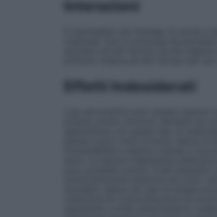
Interazioni
È improbabile che l’impiego di cerotti a b
medicinali. Non è comunque da escludere l
assorbito ed altri farmaci ad alto legame 
prodotto insieme ad altri farmaci per uso 
Effetti Indesiderati
L’uso del prodotto può causare reazioni cut
eritema, prurito, bruciore, dermatiti da co
applicazione; con questo tipo di medicinal
estese e gravi come orticaria, edema di Q
fotosensibilità e reazioni cutanee e mucos
asma. Le reazioni indesiderate sistemiche
poco probabili; poiché i livelli plasmatici
somministrazione sistemica ma molto varia
escludere, specie nel caso di terapie prolu
osservanza di controindicazioni ed avverte
soprattutto a livello gastroenterico (veder