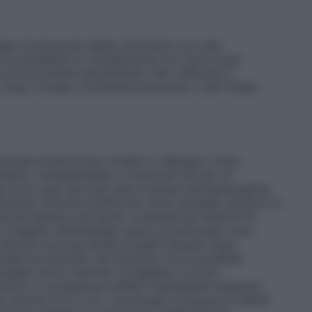
ase di piroxicam abbia interazioni con altri
a possibilità di competizione tra il piroxicam
con le proteine plasmatiche. Non utilizzare il
orale o locale, contenenti piroxicam o altri FANS.
anee locali di tipo irritativi o allergico come
ntatto, intorpidimento e formicolii nel sito di
i sono stati riportati casi di lesioni dermatologiche
uincke, eritema multiforme. Sono possibili reazioni di
a più estese e più gravi, compresi gli attacchi di
 a seguito dell’impiego topico di piroxicam sono
 ottenuti sono più bassi di quelli misurati dopo
bili da individuo ad individuo non è possibile
ngate oltre il termine consigliato e la non
nze, la comparsa di effetti indesiderati sistemici,
e sezioni 4.4 e 5.2). L’eventuale comparsa di effetti