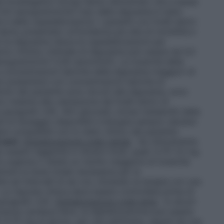
alis Investigation Group hanno dimostrato che a basse
–0,9 nanogrammi/ml) l’uso della digossina è stato
 delle ospedalizzazioni. I pazienti con livelli sierici
anno presentato un’incidenza più alta di morbilità e
 la digossina riduca le ospedalizzazioni per
sierico minimo ottimale di digossina può essere da 0,5
ogrammi/ml (1,28 nanomoli/l). La tossicità della
concentrazioni sieriche della digossina maggiori di
ò presentarsi con concentrazioni sieriche di
tomi del paziente sono dovuti alla digossina, sono
 insieme alla valutazione dei livelli sierici di
aragrafo 4.9). Altri glicosidi, inclusi metaboliti della
di di dosaggio disponibili e bisogna sempre valutare
e compatibili con lo stato clinico del paziente.
 anni
.
Digitalizzazione orale rapida
: Se clinicamente
ò essere raggiunta in diversi modi, quali: 0,75–1,5 mg
e urgenza o esiste un rischio maggiore di tossicità
strare la dose totale necessaria per la
te ad intervalli di sei ore, iniziando la terapia con una
La risposta clinica deve essere controllata prima di
paragrafo 4.4).
Digitalizzazione orale lenta
: In alcuni
cienza cardiaca lieve, la digitalizzazione può essere
–0,75 mg al giorno, per una settimana, seguiti da una