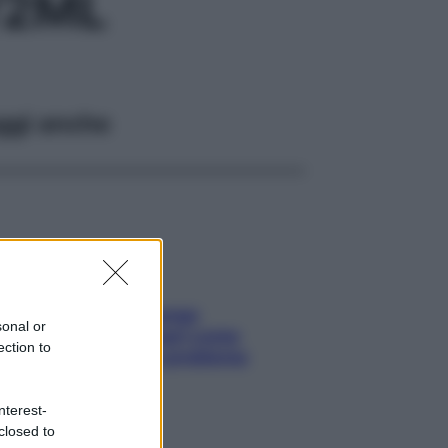
/2ML
ggi anche
Capelli spezzati lungo
sonal or
l’attaccatura? Scopri come
ection to
risolvere l’annoso problema
nterest-
closed to