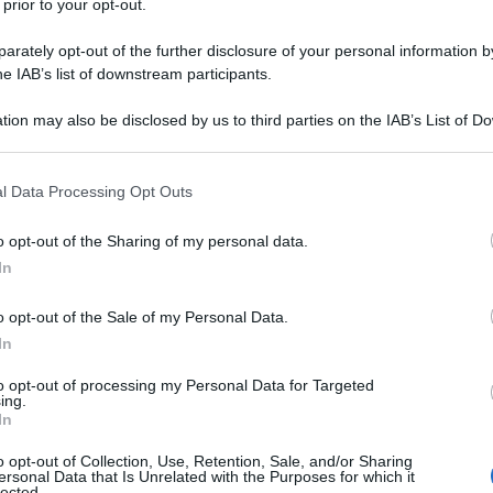
 prior to your opt-out.
rately opt-out of the further disclosure of your personal information by
he IAB’s list of downstream participants.
tion may also be disclosed by us to third parties on the IAB’s List of 
Descrizione tipo ricetta:
RR – RIPETIBILE
 that may further disclose it to other third parties.
10V IN 6MESI
 that this website/app uses one or more Google services and may gath
l Data Processing Opt Outs
Forma farmaceutica:
SOLUZIONE
including but not limited to your visit or usage behaviour. You may click 
INIETTABILE
 to Google and its third-party tags to use your data for below specifi
o opt-out of the Sharing of my personal data.
ogle consent section.
In
Presenza Lattosio:
No
o opt-out of the Sale of my Personal Data.
l’insufficienza cardiaca cronica con prevalente
utici sono più evidenti nei pazienti con dilatazione
In
ente indicata quando lo scompenso cardiaco è
attamento della fibrillazione e del flutter atriale
to opt-out of processing my Personal Data for Targeted
ing.
i risposta ventricolare.
In
o opt-out of Collection, Use, Retention, Sale, and/or Sharing
ersonal Data that Is Unrelated with the Purposes for which it
lected.