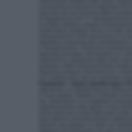
insufficienza cardiaca nello studio Digit
concentrazioni sieriche di digossina (0,5
associato ad una riduzione della mortalità e
di digossina più alti (>1 nanogrammi/ml) h
mortalità, benché a queste concentrazioni
insufficienza cardiaca. Perciò, il livello 
nanogrammi/ml (0,64 nanomoli/l) a 1,0 nan
digossina è associata più comunemente a 
2 nanogrammi/ml. Tuttavia la tossicità pu
digossina più basse. Nel decidere se i sin
importanti la valutazione dello stato clinico
potassio e della funzione tiroidea (vedere p
digossina, possono interferire con i meto
con cautela valori che non sembrano esser
Popolazioni
•
Adulti e bambini sopra i 10
appropriato, la digitalizzazione rapida pu
in dose singola. Quando è richiesta minor
(es. nell’anziano), è consigliabile sommini
digitalizzazione orale rapida in dosi refrat
prima dose pari a metà della dose totale. 
ogni ulteriore somministrazione (vedere 
pazienti, per esempio in quelli con insuffi
raggiunta più lentamente con dosi di 0,25