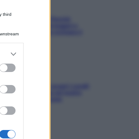
 third
Fame dopo cena? Perché
succede e 6 snack leggeri e
appetitosi che non rovinano il
Downstream
sonno
er and store
to grant or
ed purposes
Non solo Maldive: scopri i coralli
che si nascondono nel nostro
Mediterraneo (e come
proteggerli)