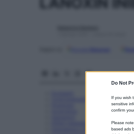
LANOXIN IN
Redazione Starbene
1 Gennaio 2025 – Lettura 25 minuti
Google
Discover
Fon
Seguici su
Do Not Pr
Eccipienti
If you wish 
Controindicazioni
sensitive in
Posologia
confirm your
Avvertenze
Interazioni
Please note
Effetti Indesiderati
Gravidanza e Allattamento
based ads b