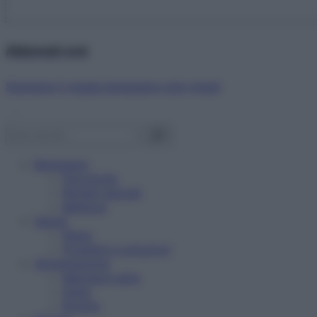
Abbonati ora!
Starbene ti regala benessere ogni mese!
Benessere
Psicologia
Rimedi naturali
Bellezza
Salute
News
Problemi e soluzioni
Alimentazione
Mangiare sano
Diete
Ricette