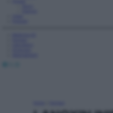
Fitness
Sport
Esercizi
Video
Podcast
Medicina AZ
Farmaci
Calcolatori
Oroscopo
Abbonamenti
Facebook
X
Instagram
Home
»
Farmaci