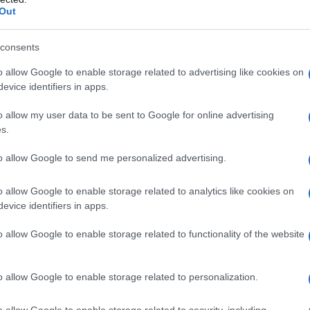
Out
,
amido di mais, amido di riso, amido di mais
povidone, magnesio stearato LANOXIN 0,125mg
: lattosio
,
amido di mais, amido di riso, amido di
consents
XIN 0,5 mg/2 ml Soluzione iniettabile
: alcool etilico,
o allow Google to enable storage related to advertising like cookies on
osfato bibasico, acqua per preparazioni iniettabili
evice identifiers in apps.
sfato bibasico, acido citrico,
metile
io idrogenato, giallo chinolina (E 104), aroma di
o allow my user data to be sent to Google for online advertising
, acqua depurata
s.
to allow Google to send me personalized advertising.
on ipersensibilità al principio attivo, ad altri
o allow Google to enable storage related to analytics like cookies on
i eccipienti elencati al paragrafo 6.1. nel blocco
evice identifiers in apps.
occo atrioventricolare di secondo grado,
i di Stokes–Adams. nelle aritmie causate da
o allow Google to enable storage related to functionality of the website
elle aritmie sopraventricolari, associate a vie
 Sindrome di Wolff–Parkinson–White, a meno che le
e accessorie, ed i possibili effetti sfavorevoli della
o allow Google to enable storage related to personalization.
i adeguatamente valutati. se c’è il riscontro di una via
ente, senza storia di precedenti aritmie
o allow Google to enable storage related to security, including