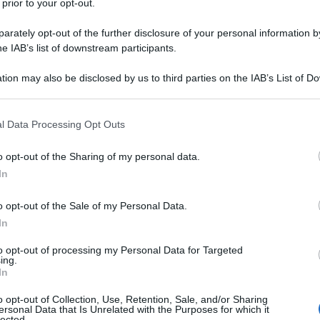
 prior to your opt-out.
rately opt-out of the further disclosure of your personal information by
he IAB’s list of downstream participants.
tion may also be disclosed by us to third parties on the IAB’s List of 
Descrizione tipo ricetta:
RR – RIPETIBILE
 that may further disclose it to other third parties.
10V IN 6MESI
 that this website/app uses one or more Google services and may gath
l Data Processing Opt Outs
Forma farmaceutica:
COMPRESSE
including but not limited to your visit or usage behaviour. You may click 
DIVISIBILI
 to Google and its third-party tags to use your data for below specifi
o opt-out of the Sharing of my personal data.
ogle consent section.
In
o opt-out of the Sale of my Personal Data.
ione cardiovascolare: riduzione dalla morbilità e
: • Patologie cardiovascolari aterotrombotiche
In
he o ictus, o patologie vascolari periferiche) o •
 cardiovascolare (vedere paragrafo 5.1) – Trattamento
to opt-out of processing my Personal Data for Targeted
ing.
ulare diabetica incipiente, definita dalla presenza di
In
e diabetica conclamata, definita da macroproteinuria
io cardiovascolare (vedere paragrafo 5.1) •
o opt-out of Collection, Use, Retention, Sale, and/or Sharing
clamata definita da macroproteinuria ≥ 3 g/die
ersonal Data that Is Unrelated with the Purposes for which it
lected.