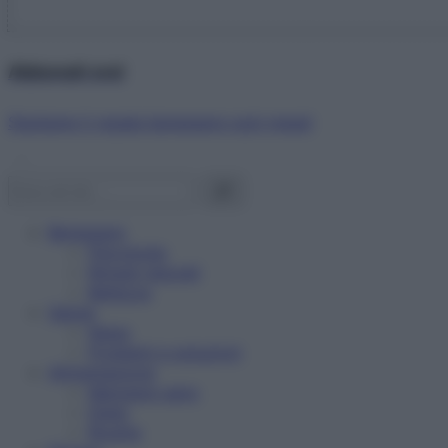
Abbonati ora!
Starbene ti regala benessere ogni mese!
Benessere
Psicologia
Rimedi naturali
Bellezza
Salute
News
Problemi e soluzioni
Alimentazione
Mangiare sano
Diete
Ricette