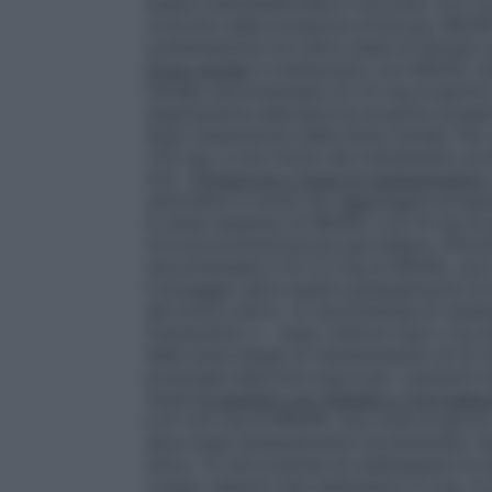
essere individualizzata in accordo con il 
controllo della pressione arteriosa. KRUP
combinazione con altre classi di farmaci an
Dose iniziale
Il trattamento con KRUPIL d
iniziale raccomandata di 2,5 mg al giorno
angiotensina-aldosterone possono present
dopo l’assunzione della dose iniziale. Per
1,25 mg, e che l’inizio del trattamento a
4.4).
Titolazione e dose di mantenimento
settimane in modo da raggiungere progress
la dose massima di KRUPIL è di 10 mg al g
monosomministrazione giornaliera.
Preve
raccomandata è di 2,5 mg di KRUPIL una 
Il dosaggio deve essere gradualmente incr
del trincio attivo. Si raccomanda di radd
trattamento e – dopo ulteriori due o tre 
della dose target di mantenimento di 10 
posologia descritta sopra per i pazienti t
renali
In pazienti con diabete e microalbu
è di 1,25 mg di KRUPIL una volta al giorn
deve esser gradualmente incrementato nel p
attivo. Si raccomanda di raddoppiare la 
e dopo ulteriori due settimane a 5 mg.
In