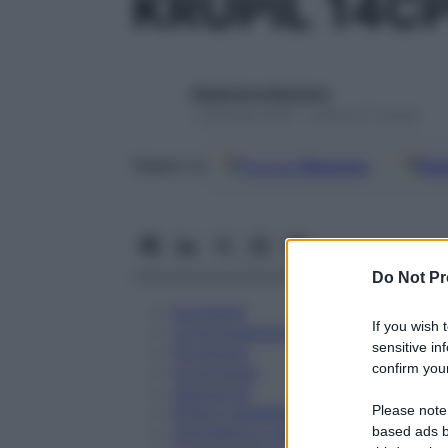
KRUPIL 14C
Redazione Starbene
1 Gennaio 2025 – Lettura 21 minuti
Google
Discover
Fon
Seguici su
Do Not Pr
Eccipienti
If you wish 
Controindicazioni
sensitive in
Posologia
confirm your
Avvertenze
Interazioni
Please note
Effetti Indesiderati
Gravidanza e Allattamento
based ads b