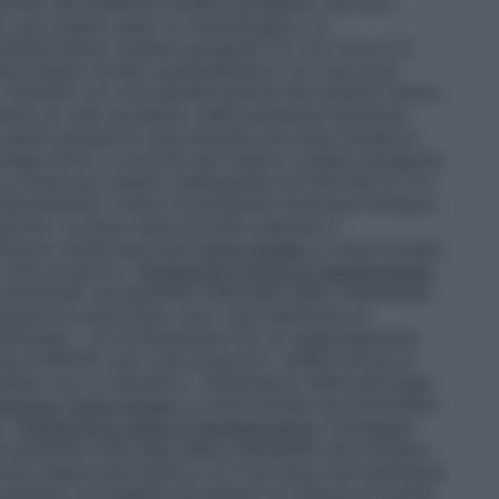
profilo del paziente (vedere paragrafo 4.4) ed il
IL può essere usato in monoterapia o in
tipertensivi (vedere paragrafi 4.3, 4.4, 4.5 e 5.1).
eve essere iniziato gradualmente, con una dose
. Pazienti con una iperattivazione del sistema renina-
are un calo eccessivo della pressione arteriosa
 questi pazienti si raccomanda una dose iniziale di
vvenga sotto il controllo del medico (vedere paragrafo
La dose può essere raddoppiata ad intervalli di 2-4
ivamente il valore di pressione arteriosa richiesto;
iorno. La dose viene di solito assunta in
nzione cardiovascolare
Dose iniziale
La dose iniziale
volta al giorno.
Titolazione e dose di mantenimento
ementato nel paziente sulla base della tollerabilità
oppiare la dose dopo una o due settimane di
settimane – di incrementarla fino al raggiungimento
mg di KRUPIL una volta al giorno. Vedere anche la
rattati con un diuretico.
Trattamento delle patologie
minuria:
Dose iniziale
La dose iniziale raccomandata
o.
Titolazione e dose di mantenimento
Il dosaggio
aziente sulla base della tollerabilità del principio
dose singola giornaliera a 2,5 mg dopo due settimane
 pazienti con diabete ed almeno un fattore di rischio