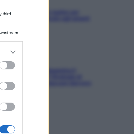
L’oroscopo food di Jupiter per
 third
l’estate 2026 dedicato agli amanti
del cibo
Downstream
er and store
to grant or
ed purposes
La trappola della dopamina ti
segue in spiaggia? Strategie di
digital detox per staccare davvero