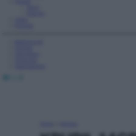
Fitness
Sport
Esercizi
Video
Podcast
Medicina AZ
Farmaci
Calcolatori
Oroscopo
Abbonamenti
Facebook
X
Instagram
Home
»
Farmaci