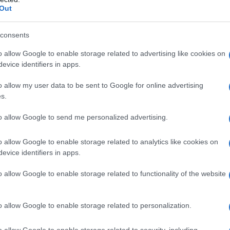
’insufficienza cardiaca sintomatica. – Prevenzione
Out
: riduzione della mortalità dopo la fase acuta
ni clinici di insufficienza cardiaca quando iniziato
miocardico acuto.
consents
o allow Google to enable storage related to advertising like cookies on
evice identifiers in apps.
o allow my user data to be sent to Google for online advertising
ais pregelatinizzato cellulosa microcristallina sodio
2.
5 mg compresse
ipromellosa amido di mais
s.
a sodio stearilfumarato ossido di ferro rosso E 172.
10
pregelatinizzato cellulosa microcristallina sodio
to allow Google to send me personalized advertising.
o allow Google to enable storage related to analytics like cookies on
evice identifiers in apps.
o allow Google to enable storage related to functionality of the website
 dei qualsiasi eccipienti o ad altri ACE-inibitori
’Angiotensina) (vedere paragrafo 6.1). – Riscontro
diopatico o pregresso angioedema con ACE inibitori
o allow Google to enable storage related to personalization.
e portano il sangue a contatto con superfici caricate
nosi bilaterale significativa dell’arteria renale o
o allow Google to enable storage related to security, including