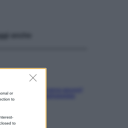
ggi anche
Contare le calorie serve ancora?
sonal or
La risposta della nutrizionista
ection to
nterest-
closed to