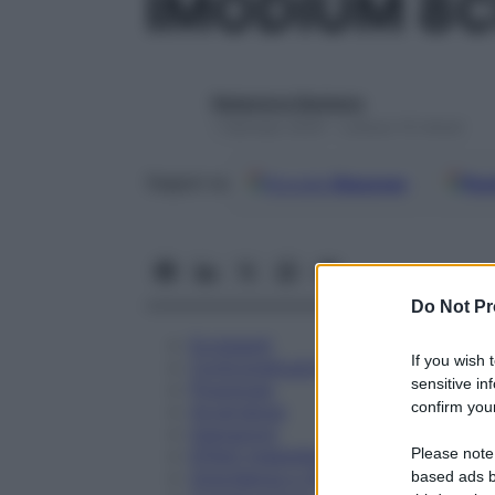
IMODIUM 8
Redazione Starbene
1 Gennaio 2025 – Lettura 10 minuti
Google
Discover
Fon
Seguici su
Do Not Pr
Eccipienti
If you wish 
Controindicazioni
sensitive in
Posologia
confirm your
Avvertenze
Interazioni
Please note
Effetti Indesiderati
Gravidanza e Allattamento
based ads b