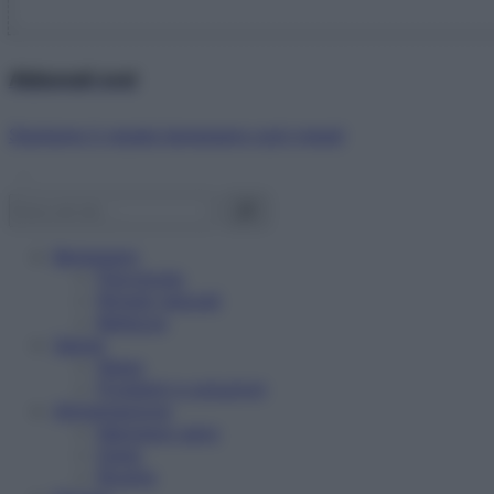
Abbonati ora!
Starbene ti regala benessere ogni mese!
Benessere
Psicologia
Rimedi naturali
Bellezza
Salute
News
Problemi e soluzioni
Alimentazione
Mangiare sano
Diete
Ricette