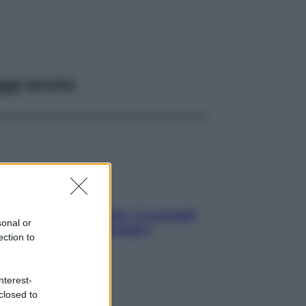
ggi anche
Sicurezza al volante: i 5 consigli
sonal or
dell’ex pilota di Formula 1
ection to
nterest-
closed to