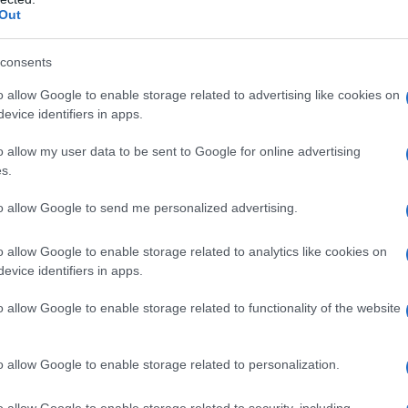
cole, propilenglicole, acqua distillata. Una capsula è
Out
pilenglicole, FD& C blue n. 1.
consents
o allow Google to enable storage related to advertising like cookies on
evice identifiers in apps.
 qualsiasi degli eccipienti elencati al paragrafo 6.1.
a e allattamento (vedere sezione 4.6 "Gravidanza e
o allow my user data to be sent to Google for online advertising
mpiegato come terapia primaria: – nella dissenteria
s.
 nelle feci e da febbre alta; – in pazienti con colite
dovuta all’uso di antibiotici ad ampio spettro; – in
to allow Google to send me personalized advertising.
e da organismi invasivi incluso Salmonella, Shigella e
eramide HCl è controindicato in tutti i casi in cui
eristalsi a causa del possibile rischio di conseguenze
o allow Google to enable storage related to analytics like cookies on
acolon tossico.
evice identifiers in apps.
o allow Google to enable storage related to functionality of the website
capsule rigide o 2 capsule molli o 2 compresse
o allow Google to enable storage related to personalization.
ento con 1 capsula o 1 compressa (2 mg), dopo
on formate (molli). La dose massima giornaliera è di
o allow Google to enable storage related to security, including