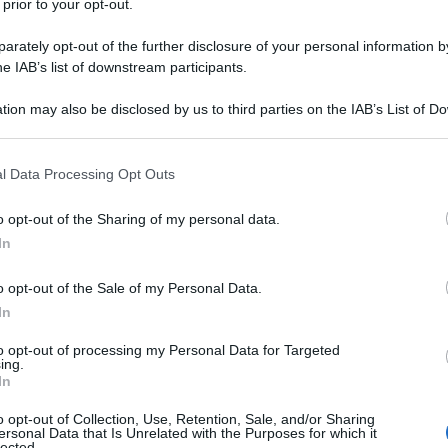
 prior to your opt-out.
rately opt-out of the further disclosure of your personal information by
he IAB’s list of downstream participants.
TO
tion may also be disclosed by us to third parties on the IAB’s List of 
Descrizione tipo ricetta:
OTC – LIBERA
 that may further disclose it to other third parties.
VENDITA
 that this website/app uses one or more Google services and may gath
l Data Processing Opt Outs
Forma farmaceutica:
CAPSULE RIGIDE
including but not limited to your visit or usage behaviour. You may click 
 to Google and its third-party tags to use your data for below specifi
o opt-out of the Sharing of my personal data.
ogle consent section.
In
tomatico delle diarree acute.
o opt-out of the Sale of my Personal Data.
In
to opt-out of processing my Personal Data for Targeted
ing.
 amido di mais, talco, magnesio stearato. Una capsula
In
ina (E 127);indigotina (E 132); ossido di ferro giallo (E
 diossido e gelatina
IMODIUM 2 mg compresse
o opt-out of Collection, Use, Retention, Sale, and/or Sharing
ersonal Data that Is Unrelated with the Purposes for which it
me, aroma menta, sodio bicarbonato.
IMODIUM 2 mg
lected.