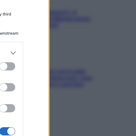
«Oggi che se magnamo?»: 4
 third
ricette facili di Max Mariola senza
pesare gli ingredienti
Downstream
er and store
to grant or
ed purposes
Perché la pressione con il caldo
scende e sale all’improvviso: cosa
succede alle donne e cosa fare
subito