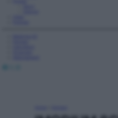
Fitness
Sport
Esercizi
Video
Podcast
Medicina AZ
Farmaci
Calcolatori
Oroscopo
Abbonamenti
Facebook
X
Instagram
Home
»
Farmaci