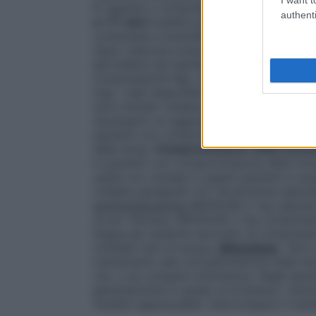
8 capsule o compresse al giorno (16 mg)
authenti
e i 17 anni
(vedere paragrafo 4.3) La dose 
compressa orosolubile (2 mg). Proseguire
dopo ciascuna evacuazione successiva di
giornaliera nei bambini deve essere stabi
compresse/20 Kg), ma non deve superare 
mg). I dati disponibili riguardanti l’uso d
sono limitati (vedere paragrafo 4.8 "Effett
necessario un aggiustamento della dose.
pazienti con compromissione della funzio
della dose.
Compromissione della funzion
in pazienti con compromissione della funz
usata con cautela in questi pazienti a ca
(vedere paragrafo 4.4 "Avvertenze special
somministrazione
IMODIUM 2 mg capsule r
un po’ d’acqua. IMODIUM 2 mg compresse o
lingua per qualche secondo; la compressa
richiede l’uso di acqua.
Attenzione
: Non 
trattamento alla normalizzazione delle fec
ore, o se compare stitichezza. Negli epis
generalmente in grado di arrestare i sin
risultati apprezzabili, interrompere il tra