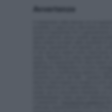
Avvertenze
Il trattamento della diarrea con la loper
possibile, è opportuno intervenire anche s
acuta la loperamide HCl è generalmente in
questo periodo senza risultati apprezzabil
deve essere avvisato della necessità di r
diarrea, soprattutto nei bambini, può verifi
In tali casi può essere molto importante re
stessi. Sebbene non siano disponibili dati
epatica, la loperamide HCl deve essere uti
dell’intenso metabolismo di primo passag
pazienti con insufficienza epatica in qua
tossicità a carico del SNC. I pazienti affe
devono interrompere la terapia ai primi s
colite infettiva di origine batterica o vira
isolati casi di ostruzione intestinale con
manifestassero stipsi oppure distensione
il trattamento.
Popolazione pediatrica
Nei
utilizzato esclusivamente sotto controllo m