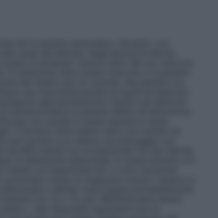
amide HCl è soltanto sintomatico. Pertanto, ove
ulle cause del disturbo. Negli episodi di diarrea
 grado di arrestare i sintomi entro 48 ore; trascorso
i, il trattamento deve essere interrotto e il paziente
ecarsi dal medico per un consulto. Nei pazienti con
carsi una importante perdita di liquidi ed elettroliti.
integrare appropriatamente i liquidi e gli elettroliti
 di farmacocinetica in pazienti affetti da disfunzione
lizzata con cautela in questi pazienti a causa
gio. Il farmaco deve essere usato con cautela nei
nto può portare a un relativo sovradosaggio con
tti da AIDS trattati con la loperamide HCl per diarrea,
egni di distensione addominale. In questi pazienti con
le, trattati con loperamide HCl, si sono riscontrati
 un aumentato rischio di megacolon tossico. Qualora si
 addominale o dell’ileo interrompere immediatamente
 bambini tra i 6 e i 12 anni, IMODIUM deve essere
edico. I dati disponibili riguardanti l’uso di