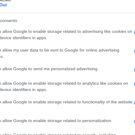
cole, propilenglicole, acqua distillata. Una capsula è
Out
pilenglicole, FD& C blue n. 1.
consents
o allow Google to enable storage related to advertising like cookies on
evice identifiers in apps.
 qualsiasi degli eccipienti elencati al paragrafo 6.1.
a e allattamento (vedere sezione 4.6 "Gravidanza e
o allow my user data to be sent to Google for online advertising
mpiegato come terapia primaria: – nella dissenteria
s.
 nelle feci e da febbre alta; – in pazienti con colite
dovuta all’uso di antibiotici ad ampio spettro; – in
to allow Google to send me personalized advertising.
e da organismi invasivi incluso Salmonella, Shigella e
eramide HCl è controindicato in tutti i casi in cui
eristalsi a causa del possibile rischio di conseguenze
o allow Google to enable storage related to analytics like cookies on
acolon tossico.
evice identifiers in apps.
o allow Google to enable storage related to functionality of the website
capsule rigide o 2 capsule molli o 2 compresse
o allow Google to enable storage related to personalization.
ento con 1 capsula o 1 compressa (2 mg), dopo
on formate (molli). La dose massima giornaliera è di
o allow Google to enable storage related to security, including