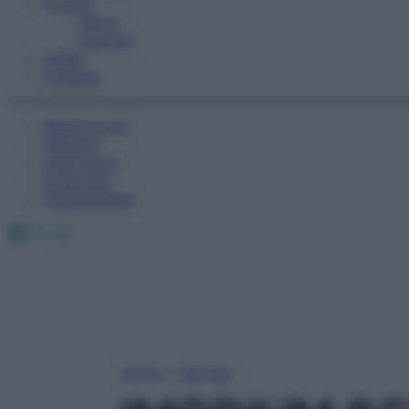
Fitness
Sport
Esercizi
Video
Podcast
Medicina AZ
Farmaci
Calcolatori
Oroscopo
Abbonamenti
Facebook
X
Instagram
Home
»
Farmaci