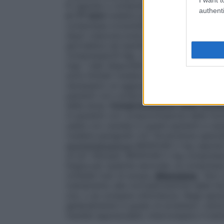
8 capsule o compresse al giorno (16 mg)
authenti
e i 17 anni
(vedere paragrafo 4.3) La dose 
compressa orosolubile (2 mg). Proseguire
dopo ciascuna evacuazione successiva di
giornaliera nei bambini deve essere stabi
compresse/20 Kg), ma non deve superare 
mg). I dati disponibili riguardanti l’uso d
sono limitati (vedere paragrafo 4.8 "Effett
necessario un aggiustamento della dose.
pazienti con compromissione della funzio
della dose.
Compromissione della funzion
in pazienti con compromissione della funz
usata con cautela in questi pazienti a ca
(vedere paragrafo 4.4 "Avvertenze special
somministrazione
IMODIUM 2 mg capsule r
un po’ d’acqua. IMODIUM 2 mg compresse o
lingua per qualche secondo; la compressa
richiede l’uso di acqua.
Attenzione
: Non 
trattamento alla normalizzazione delle fec
ore, o se compare stitichezza. Negli epis
generalmente in grado di arrestare i sin
risultati apprezzabili, interrompere il tra