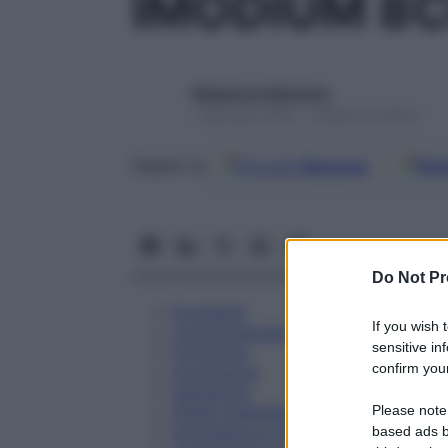
IMODIUM 8
Redazione Starbene
1 Gennaio 2025 – Lettura 10 minuti
Google
Discover
Fon
Seguici su
Do Not Pr
Eccipienti
If you wish 
Controindicazioni
sensitive in
Posologia
confirm your
Avvertenze
Interazioni
Please note
Effetti Indesiderati
Gravidanza e Allattamento
based ads b