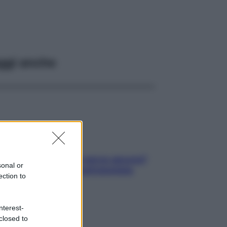
ggi anche
Contare le calorie serve ancora?
sonal or
La risposta della nutrizionista
ection to
nterest-
closed to