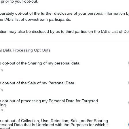
 prior to your opt-out.
rately opt-out of the further disclosure of your personal information by
he IAB’s list of downstream participants.
TO
tion may also be disclosed by us to third parties on the IAB’s List of 
Descrizione tipo ricetta:
OTC – LIBERA
 that may further disclose it to other third parties.
VENDITA
 that this website/app uses one or more Google services and may gath
l Data Processing Opt Outs
Forma farmaceutica:
CAPSULE RIGIDE
including but not limited to your visit or usage behaviour. You may click 
 to Google and its third-party tags to use your data for below specifi
o opt-out of the Sharing of my personal data.
ogle consent section.
In
tomatico delle diarree acute.
o opt-out of the Sale of my Personal Data.
In
to opt-out of processing my Personal Data for Targeted
ing.
 amido di mais, talco, magnesio stearato. Una capsula
In
ina (E 127);indigotina (E 132); ossido di ferro giallo (E
 diossido e gelatina
IMODIUM 2 mg compresse
o opt-out of Collection, Use, Retention, Sale, and/or Sharing
ersonal Data that Is Unrelated with the Purposes for which it
me, aroma menta, sodio bicarbonato.
IMODIUM 2 mg
lected.