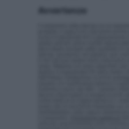
Avvertenze
Il trattamento della diarrea con la loper
possibile, è opportuno intervenire anche s
acuta la loperamide HCl è generalmente in
questo periodo senza risultati apprezzabil
deve essere avvisato della necessità di r
diarrea, soprattutto nei bambini, può verifi
In tali casi può essere molto importante re
stessi. Sebbene non siano disponibili dati
epatica, la loperamide HCl deve essere uti
dell’intenso metabolismo di primo passag
pazienti con insufficienza epatica in qua
tossicità a carico del SNC. I pazienti affe
devono interrompere la terapia ai primi s
colite infettiva di origine batterica o vira
isolati casi di ostruzione intestinale con
manifestassero stipsi oppure distensione
il trattamento.
Popolazione pediatrica
Nei
utilizzato esclusivamente sotto controllo m