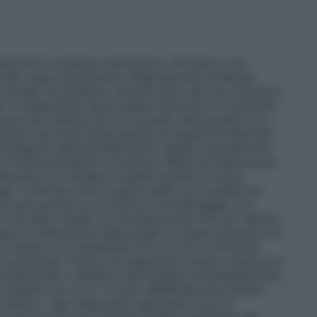
amide HCl è soltanto sintomatico. Pertanto, ove
ulle cause del disturbo. Negli episodi di diarrea
 grado di arrestare i sintomi entro 48 ore; trascorso
i, il trattamento deve essere interrotto e il paziente
ecarsi dal medico per un consulto. Nei pazienti con
carsi una importante perdita di liquidi ed elettroliti.
integrare appropriatamente i liquidi e gli elettroliti
 di farmacocinetica in pazienti affetti da disfunzione
lizzata con cautela in questi pazienti a causa
gio. Il farmaco deve essere usato con cautela nei
nto può portare a un relativo sovradosaggio con
tti da AIDS trattati con la loperamide HCl per diarrea,
egni di distensione addominale. In questi pazienti con
le, trattati con loperamide HCl, si sono riscontrati
 un aumentato rischio di megacolon tossico. Qualora si
 addominale o dell’ileo interrompere immediatamente
 bambini tra i 6 e i 12 anni, IMODIUM deve essere
edico. I dati disponibili riguardanti l’uso di