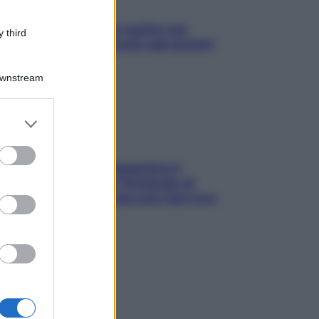
L’oroscopo food di Jupiter per
 third
l’estate 2026 dedicato agli amanti
del cibo
Downstream
er and store
to grant or
ed purposes
La trappola della dopamina ti
segue in spiaggia? Strategie di
digital detox per staccare davvero