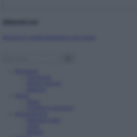
Abbonati ora!
Starbene ti regala benessere ogni mese!
Benessere
Psicologia
Rimedi naturali
Bellezza
Salute
News
Problemi e soluzioni
Alimentazione
Mangiare sano
Diete
Ricette