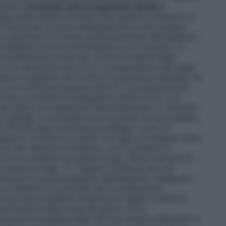
terili e
toccando solo la superficie sterile e
l’ago deve essere rimosso solo quando l’iniezione di
’iniezione, la punta dell’applicatore deve essere
er garantire il corretto posizionamento dell’impianto
la quantità di aria somministrata con l’impianto, la
effettuata in due fasi. Prima di inserire l’ago
lo fino alla prima tacca (in corrispondenza dei segni
asciare il pulsante che tornerà in posizione sollevata. Se
a, non utilizzare questa unità. 8. Il posizionamento
 ottico e posteriore all’equatore dell’occhio. Con
ri dal limbo nel quadrante inferotemporale. 9. Facendo
o dall’ago e controllare che la punta non sia piegata.
affinché dopo l’estrazione dell’ago i punti di
acino. Evitare il contatto tra l’ago e il margine della
hio. Per rilasciare l’impianto, con il pulsante in
ti fino a battuta ed estrarre l’ago. Nota: assicurarsi
i estrarre l’ago. 11. Togliere il blefarostato ed
rificare il posizionamento dell’impianto, l’adeguata
na e l’assenza di eventuali altre complicanze.
lera sarà possibile visualizzare meglio l’impianto.
perfusione della testa del nervo ottico
razione immediata della IOP può essere effettuata a