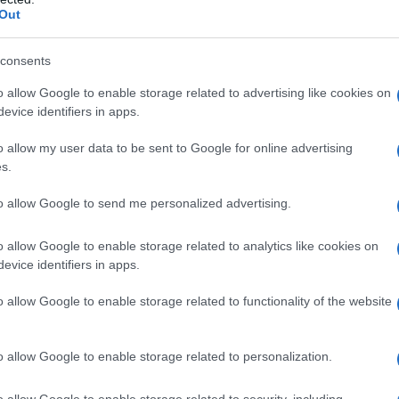
troindicato in presenza di glaucoma o infezione
Out
eesistente, incluse la maggior parte delle malattie
 cui la cheratite epiteliale da herpes simplex attiva
, la varicella, le infezioni micobatteriche e le patologie
consents
ti con ipersensibilità al principio attivo o a uno
rafo 6.1.
o allow Google to enable storage related to advertising like cookies on
evice identifiers in apps.
o allow my user data to be sent to Google for online advertising
s.
mpianto di ILUVIEN somministrato nell’occhio
zione concomitante in entrambi gli occhi (vedere
to allow Google to send me personalized advertising.
rilascia fluocinolone acetonide per un periodo
bile somministrare un secondo impianto se il
o allow Google to enable storage related to analytics like cookies on
ista o da un aumento dello spessore della retina
evice identifiers in apps.
’edema maculare diabetico (vedere paragrafo 5.1). Il
 i potenziali benefici superino i rischi. ILUVIEN deve
o allow Google to enable storage related to functionality of the website
non hanno risposto in misura sufficiente al
ne laser o altre terapie disponibili per l’edema
ca
Non vi sono casi rilevanti di impiego di
o allow Google to enable storage related to personalization.
via intravitreale nella popolazione pediatrica con
ioni speciali
Non sono necessari aggiustamenti
o allow Google to enable storage related to security, including