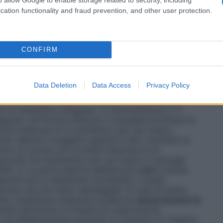
ienti con compromissione renale o epatica.
Modo di
EALE. Il trattamento con ILUVIEN è solo per uso
cation functionality and fraud prevention, and other user protection.
da un oftalmologo esperto in iniezioni intravitreali.
ve essere effettuata in condizioni asettiche
 camice e blefarostato (o equivalente) sterili. Prima
somministrati un’anestesia adeguata e un microbicida
CONFIRM
e di ILUVIEN è descritta di seguito. 1. Prima
te gocce antibiotiche a discrezione dell’oftalmologo
ezione, applicare una goccia di anestetico per uso
Data Deletion
Data Access
Privacy Policy
a il quadrante inferotemporale), seguita
di cotone con la punta imbevuta nell’anestetico o
di un anestetico adeguato. 3. Somministrare 2–3
guato nel fornice inferiore. È possibile strofinare le
tone imbevuta di un antisettico per uso topico
ile. Mentre il soggetto guarda in alto, inumidire la
cino di cotone con la punta imbevuta di un
condi che l’antisettico per uso topico si asciughi
IEN. 4. La parte esterna dell’astuccio
non
è sterile.
ezione da un assistente (nonsterile), il quale
ificare che non siano danneggiati. In caso di danni,
le, l’assistente solleverà la pellicola
senza toccare la
mente attraverso la finestra di osservazione
o sia effettivamente presente un impianto. 6. Togliere