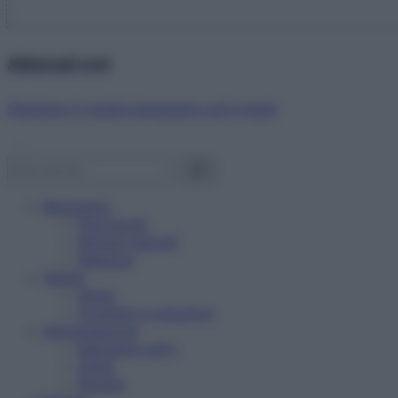
Abbonati ora!
Starbene ti regala benessere ogni mese!
Benessere
Psicologia
Rimedi naturali
Bellezza
Salute
News
Problemi e soluzioni
Alimentazione
Mangiare sano
Diete
Ricette