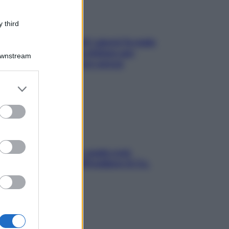
 third
Doccia, lavarsi tutti i giorni fa male
alla pelle? I miti da sfatare per
Downstream
proteggerla davvero senza
stressarla
er and store
to grant or
ed purposes
Aria condizionata: usala così,
senza rischiare raffreddore & Co.