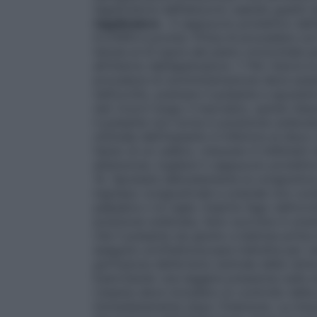
l’applicatore dall’astuccio usando guanti s
l’applicatore
. Il cappuccio protettivo del
ILUVIEN è pronta. Prima di procedere con l
tenuta al di sopra del piano orizzontale p
all’interno dell’applicatore. 7. Per ridurre 
procedura di somministrazione deve essere 
nell’occhio, premere il pulsante e spostar
neri ricurvi lungo il tracciato), quindi ril
il pulsante non torna in posizione sollevat
ottimale dell’impianto è inferiore al disco
l’aiuto di un calibro, misurare 4 millimet
attenzione, togliere il cappuccio protettiv
10. Spostare delicatamente la congiuntiva 
ingresso congiuntivale e sclerale non comb
palpebra o le ciglia. Inserire l’ago nell’occ
posizione sollevata, farlo scorrere in avan
che il pulsante sia giunto a battuta prima d
eseguire un’oftalmoscopia indiretta per ve
perfusione dell’arteria centrale della reti
Esercitando una leggera pressione sulla sc
L’esame deve includere un controllo della 
immediatamente dopo l’iniezione. La misu