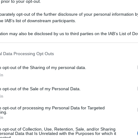
 prior to your opt-out.
rately opt-out of the further disclosure of your personal information by
IDE
he IAB’s list of downstream participants.
Descrizione tipo ricetta:
OSP – USO
tion may also be disclosed by us to third parties on the IAB’s List of 
OSPEDALIERO
 that may further disclose it to other third parties.
Forma farmaceutica:
IMPIANTO
 that this website/app uses one or more Google services and may gath
l Data Processing Opt Outs
including but not limited to your visit or usage behaviour. You may click 
la compromissione visiva associata all’edema
 to Google and its third-party tags to use your data for below specifi
e in misura sufficiente alle altre terapie disponibili
o opt-out of the Sharing of my personal data.
ogle consent section.
In
o opt-out of the Sale of my Personal Data.
In
gillante siliconico
to opt-out of processing my Personal Data for Targeted
ing.
In
o opt-out of Collection, Use, Retention, Sale, and/or Sharing
ersonal Data that Is Unrelated with the Purposes for which it
lected.