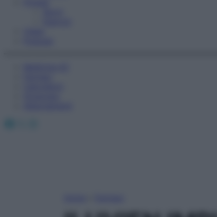
Fitness
Sport
Esercizi
Video
Podcast
Medicina AZ
Farmaci
Calcolatori
Oroscopo
Abbonamenti
Facebook
X
Instagram
Home
»
Farmaci