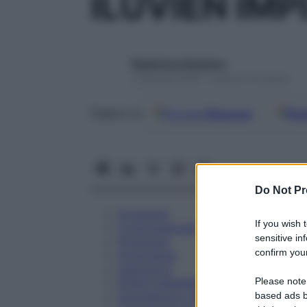
ILUVIEN IM
Redazione Starbene
1 Gennaio 2025 – Lettura 14 minuti
Google
Discover
Fon
Seguici su
Do Not Pr
Eccipienti
If you wish 
Controindicazioni
sensitive in
Posologia
confirm your
Avvertenze
Interazioni
Please note
Effetti Indesiderati
Gravidanza e Allattamento
based ads b