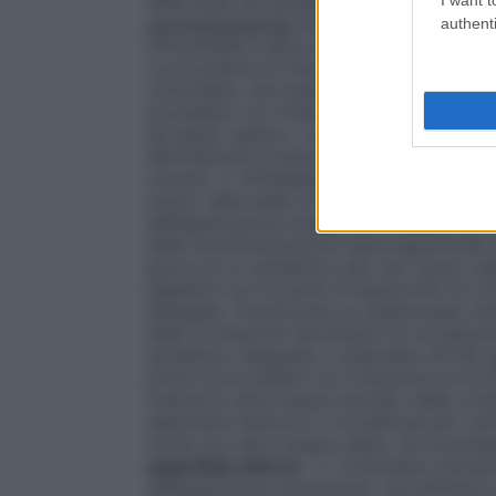
della dose nei pazienti anziani o nei paz
somministrazione
SOLO PER USO INTRAVITR
authenti
intravitreale e deve essere somministrato 
La procedura di iniezione intravitreale de
controllate, che implicano l’uso di guanti,
procedere con l’iniezione devono essere 
ad ampio spettro. La procedura di iniezion
dell’iniezione possono essere somministra
curante. 2. Immediatamente prima dell’ini
topico nella sede di iniezione (si consigli
dall’applicazione mediante un bastoncino 
dalla somministrazione subcongiuntivale 
gocce di un antisettico per uso topico ade
palpebre con la punta di bastoncini di co
adeguato. Posizionare un blefarostato ster
sede di iniezione servendosi di un baston
antisettico adeguato e attendere 30–60 se
prima di procedere con l’iniezione di ILUV
L’astuccio deve essere estratto dalla conf
esaminerà l’astuccio e la pellicola per ver
l’unità non deve essere usata. Se accettabi
superficie interna
. 5. Controllare visiva
dell’applicatore precaricato che all’intern