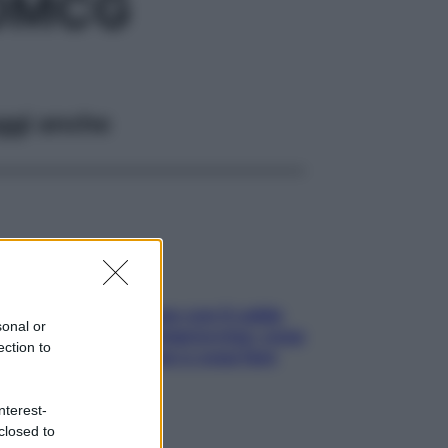
90MCG
ggi anche
Perché la pressione con il caldo
sonal or
scende e sale all’improvviso: cosa
ection to
succede alle donne e cosa fare
subito
nterest-
closed to