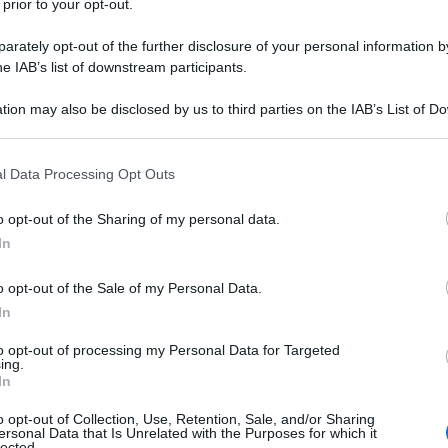
 prior to your opt-out.
rately opt-out of the further disclosure of your personal information by
he IAB’s list of downstream participants.
NA
tion may also be disclosed by us to third parties on the IAB’s List of 
Descrizione tipo ricetta:
RR – RIPETIBILE
 that may further disclose it to other third parties.
10V IN 6MESI
 that this website/app uses one or more Google services and may gath
l Data Processing Opt Outs
Forma farmaceutica:
COMPRESSE
including but not limited to your visit or usage behaviour. You may click 
 to Google and its third-party tags to use your data for below specifi
o opt-out of the Sharing of my personal data.
ogle consent section.
In
 terapia aggiuntiva alla dieta in pazienti con
o opt-out of the Sale of my Personal Data.
amiliare e non-familiare) o con iperlipidemia mista
associazione: • pazienti non controllati adeguatamente
In
attati con una statina ed ezetimibeGOLTOR contiene
ato che la simvastatina (20-40 mg) riduce la
to opt-out of processing my Personal Data for Targeted
ing.
edere paragrafo 5.1). Non è stato ancora dimostrato
In
bilità e sulla mortalità cardiovascolare.
IF omozigote)
GOLTOR è indicato come terapia
o opt-out of Collection, Use, Retention, Sale, and/or Sharing
colesterolemia familiare omozigote. I pazienti possono
ersonal Data that Is Unrelated with the Purposes for which it
lected.