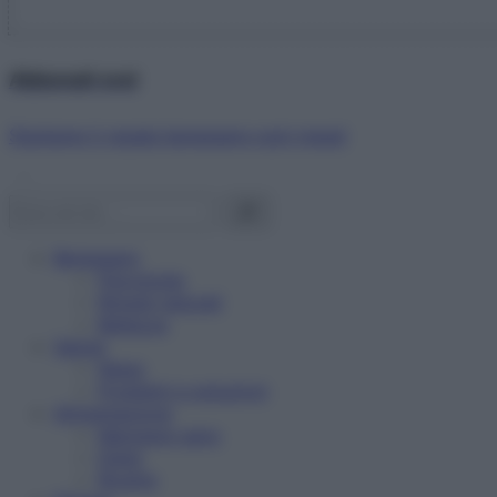
Abbonati ora!
Starbene ti regala benessere ogni mese!
Benessere
Psicologia
Rimedi naturali
Bellezza
Salute
News
Problemi e soluzioni
Alimentazione
Mangiare sano
Diete
Ricette