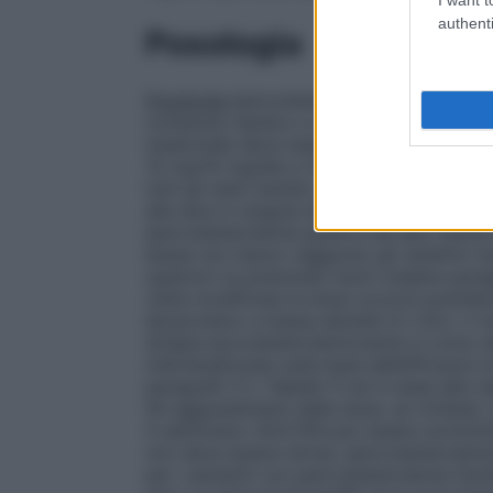
authenti
Posologia
Posologia
Ipercolesterolemia
Il paziente 
contenuto lipidico e deve proseguire la d
medicinale deve essere somministrato per
10 mg/10 mg/die a 10 mg/80 mg/die alla se
tutti gli stati membri. La dose abituale
alla sera in singola dose. La dose di 10
ipercolesterolemia grave e ad alto rischi
basse non hanno raggiunto gli obiettivi te
superiori ai potenziali rischi (vedere parag
viene modificata la dose occorre prendere 
lipoproteico a bassa densità (C-LDL), il ri
terapia ipocolesterolemizzante in corso 
individualizzata sulla base dell’efficacia
paragrafo 5.1, Tabella 1) ed in base alla r
Gli aggiustamenti della dose, se richiesti, 
4 settimane. GOLTOR può essere sommini
non deve essere divisa.
Ipercolesterolemi
per i pazienti con ipercolesterolemia fa