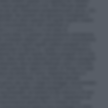
ata soltanto quando ci si aspetta che i benefici
re sopra; paragrafi 4.3 e 4.4). GOLTOR può essere
e per altri trattamenti ipolipidemizzanti (ad es., LDL-
sponibili. Nei pazienti che assumono lomitapide in
OLTOR non deve superare 10 mg/40 mg/die (vedere
 concomitante con altri medicinali
La
e o ≥ 2 ore prima o ≥ 4 ore dopo la
 acidi biliari. In pazienti che assumono amiodarone,
ti contenenti elbasvir o grazoprevir in concomitanza
perare 10 mg/20 mg/die (vedere paragrafi 4.4 e
emizzanti di niacina (≥ 1 g/die) in concomitanza a
rare 10 mg/20 mg/die (vedere paragrafi 4.4 e 4.5).
to della dose nei pazienti anziani (vedere paragrafo
trattamento deve essere effettuato sotto il controllo
stato puberale: ragazzi in stadio di Tanner II e stadi
rca da almeno un anno): l’esperienza clinica in
 17 anni) è limitata. La dose iniziale abituale
giorno alla sera. Il range di dosaggio raccomandato
0 mg/40 mg/die (vedere paragrafi 4.4 e 5.2).
raccomandato nei bambini di età inferiore a 10 anni
d efficacia (vedere paragrafo 5.2). L’esperienza nei
mpromissione epatica
Non è richiesto alcun
 compromissione epatica lieve (punteggio di Child-