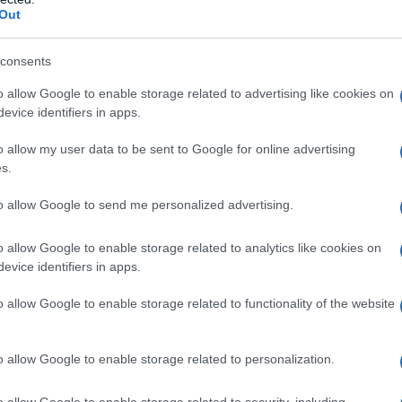
e terapeutiche (ad esempio, l’aferesi delle
Out
consents
o allow Google to enable storage related to advertising like cookies on
evice identifiers in apps.
ato Croscarmellosa sodica Ipromellosa Lattosio
crocristallina Propile gallato
o allow my user data to be sent to Google for online advertising
s.
to allow Google to send me personalized advertising.
 o ad uno qualsiasi degli eccipienti elencati al
(vedere paragrafo 4.6). Epatopatia attiva o valori
o allow Google to enable storage related to analytics like cookies on
nata delle transaminasi sieriche. Somministrazione
evice identifiers in apps.
3A4 (agenti che aumentano l’AUC di circa 5 volte o
 posaconazolo, voriconazolo, eritromicina,
o allow Google to enable storage related to functionality of the website
’HIV proteasi (ad es. nelfinavir), boceprevir, telaprevir,
stat) (vedere paragrafi 4.4 e 4.5). Somministrazione
o danazolo (vedere paragrafi 4.4 e 4.5). In pazienti
o allow Google to enable storage related to personalization.
omitante di lomitapide con dosi di GOLTOR > 10
).
o allow Google to enable storage related to security, including