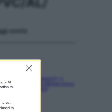
VC/AL/
ggi anche
«Oggi che se magnamo?»: 4
sonal or
ricette facili di Max Mariola senza
ection to
pesare gli ingredienti
nterest-
closed to