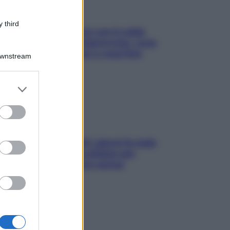
 third
Perché la pressione con il caldo
scende e sale all’improvviso: cosa
succede alle donne e cosa fare
Downstream
subito
er and store
to grant or
ed purposes
Doccia, lavarsi tutti i giorni fa male
alla pelle? I miti da sfatare per
proteggerla davvero senza
stressarla