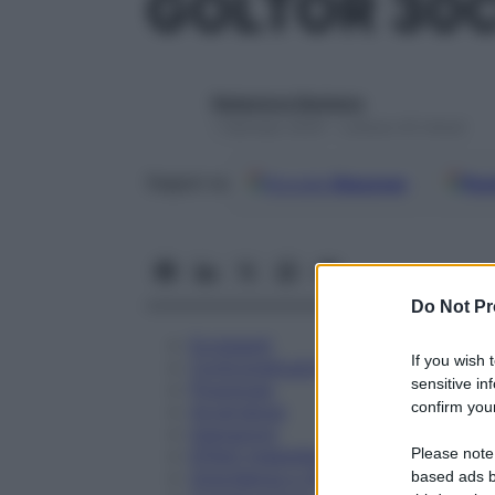
GOLTOR 30
Redazione Starbene
1 Gennaio 2025 – Lettura 43 minuti
Google
Discover
Fon
Seguici su
Do Not Pr
Eccipienti
If you wish 
Controindicazioni
sensitive in
Posologia
confirm your
Avvertenze
Interazioni
Please note
Effetti Indesiderati
Gravidanza e Allattamento
based ads b