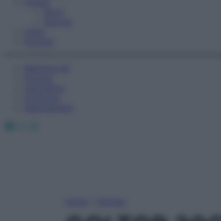
Fitness
Sport
Esercizi
Video
Podcast
Medicina AZ
Farmaci
Calcolatori
Oroscopo
Abbonamenti
Facebook
X
Instagram
Home
»
Farmaci