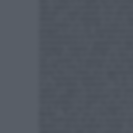
sera. La dose di 10 mg/80 mg è raccomand
siano superiori ai potenziali rischi (vede
utilizzato in questi pazienti come adiuvant
aferesi) o se tali trattamenti non sono di
concomitanza con GOLTOR, la dose di G
paragrafi 4.3, 4.4 e 4.5).
Somministrazione
somministrazione di GOLTOR deve avvenir
somministrazione di un sequestrante degli
amlodipina, verapamil, diltiazem o prodot
a GOLTOR, la dose di GOLTOR non deve su
4.5). In pazienti che assumono dosi ipolip
GOLTOR, la dose di GOLTOR non deve supe
Anziani
Non è richiesto alcun aggiustamen
5.2).
Popolazione pediatrica
L’inizio del 
di uno specialista. Adolescenti ≥ 10 anni (
superiori e ragazze che sono in post-mena
pazienti pediatrici e adolescenti (dai 10 ai
raccomandata è 10 mg/10 mg una volta al 
va da 10 mg/10 mg fino a un massimo di 1
Bambini < 10 anni: l’uso di GOLTOR non è 
per l’insufficienza dei dati su sicurezza e
bambini in età pre-puberale è limitata.
Co
aggiustamento della dose in pazienti con