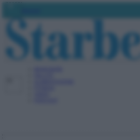
Vai
Abbonati
al
contenuto
BENESSERE
SALUTE
ALIMENTAZIONE
FITNESS
VIDEO
PODCAST