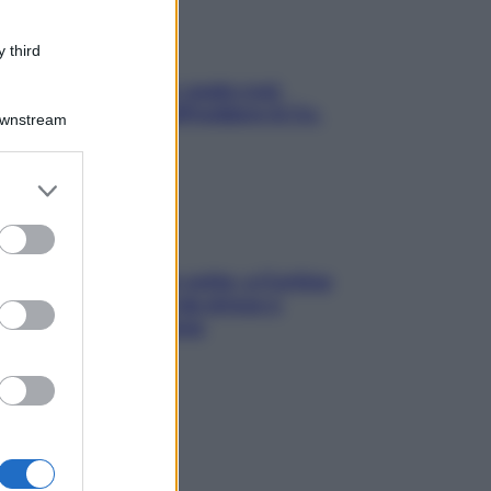
 third
Aria condizionata: usala così,
senza rischiare raffreddore & Co.
Downstream
er and store
to grant or
ed purposes
Mindfulness tra le vette: a Cortina
due giorni lontani da stress e
ansia da smartphone