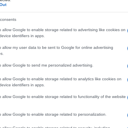
ulti con sindrome ipereosinofila avanzata (HES) e/o
Out
 riarrangiamento FIP1L1-PDGFR. L’effetto di Glivec
on è stato determinato. Glivec è indicato per • il
stromali del tratto gastro-intestinale (GIST) maligni
consents
Kit (CD 117). • il trattamento adiuvante di pazienti
iva dopo resezione di GIST positivi al Kit (CD 117). I
o allow Google to enable storage related to advertising like cookies on
 o molto basso non dovrebbero ricevere il
evice identifiers in apps.
i pazienti adulti con dermatofibrosarcoma
enti adulti con DFSP recidivante e/o metastatico non
o allow my user data to be sent to Google for online advertising
i e pediatrici, l’efficacia di Glivec si basa sui valori
s.
etica e di sopravvivenza libera da progressione nella
citogenetica nella LLA Ph+, MDS/MPD, su valori di
to allow Google to send me personalized advertising.
lori di risposta obiettiva nei pazienti adulti con
 e di sopravvivenza libera da recidive nel
o allow Google to enable storage related to analytics like cookies on
nza con Glivec in pazienti con MDS/MPD associata a
evice identifiers in apps.
imitata (vedere paragrafo 5.1). Non ci sono
dimostrano un beneficio clinico o un aumento della
o allow Google to enable storage related to functionality of the website
ccezione di quelle condotte nella LMC di nuova
o allow Google to enable storage related to personalization.
o allow Google to enable storage related to security, including