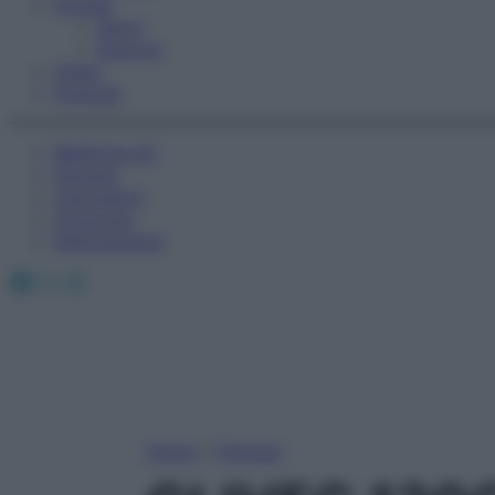
Fitness
Sport
Esercizi
Video
Podcast
Medicina AZ
Farmaci
Calcolatori
Oroscopo
Abbonamenti
Facebook
X
Instagram
Home
»
Farmaci