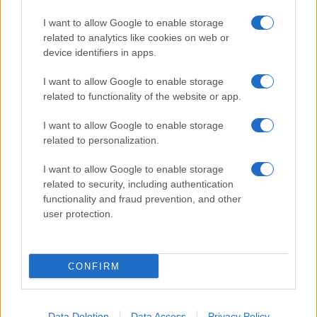
I want to allow Google to enable storage
related to analytics like cookies on web or
device identifiers in apps.
I want to allow Google to enable storage
related to functionality of the website or app.
I want to allow Google to enable storage
related to personalization.
I want to allow Google to enable storage
related to security, including authentication
functionality and fraud prevention, and other
user protection.
CONFIRM
Data Deletion
Data Access
Privacy Policy