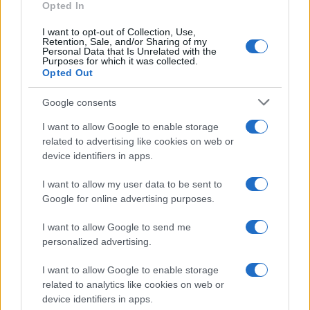
Opted In
I want to opt-out of Collection, Use,
Retention, Sale, and/or Sharing of my
Personal Data that Is Unrelated with the
Purposes for which it was collected.
Opted Out
Google consents
I want to allow Google to enable storage
related to advertising like cookies on web or
device identifiers in apps.
I want to allow my user data to be sent to
Google for online advertising purposes.
I want to allow Google to send me
personalized advertising.
I want to allow Google to enable storage
related to analytics like cookies on web or
device identifiers in apps.