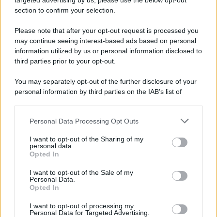
targeted advertising by us, please use the below opt-out
section to confirm your selection.
Please note that after your opt-out request is processed you
may continue seeing interest-based ads based on personal
information utilized by us or personal information disclosed to
third parties prior to your opt-out.
You may separately opt-out of the further disclosure of your
personal information by third parties on the IAB’s list of
downstream participants.
Personal Data Processing Opt Outs
This information may also be disclosed by us to third parties
on the IAB’s List of Downstream Participants that may further
I want to opt-out of the Sharing of my
disclose it to other third parties.
personal data.
Opted In
Please note that this website/app uses one or more Google
services and may gather and store information including but
I want to opt-out of the Sale of my
Personal Data.
not limited to your visit or usage behaviour. You may click to
Opted In
grant or deny consent to Google and its third-party tags to
use your data for below specified purposes in below Google
I want to opt-out of processing my
consent section.
Personal Data for Targeted Advertising.