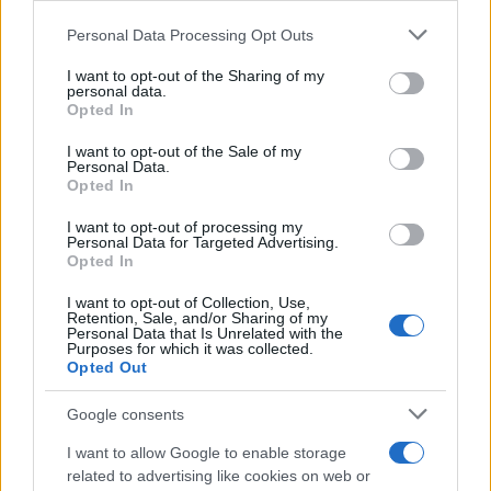
Personal Data Processing Opt Outs
This information may also be disclosed by us to third parties
on the IAB’s List of Downstream Participants that may further
I want to opt-out of the Sharing of my
disclose it to other third parties.
personal data.
Opted In
Please note that this website/app uses one or more Google
services and may gather and store information including but
I want to opt-out of the Sale of my
Personal Data.
not limited to your visit or usage behaviour. You may click to
Opted In
grant or deny consent to Google and its third-party tags to
use your data for below specified purposes in below Google
I want to opt-out of processing my
consent section.
Personal Data for Targeted Advertising.
Opted In
I want to opt-out of Collection, Use,
Retention, Sale, and/or Sharing of my
Personal Data that Is Unrelated with the
Purposes for which it was collected.
Opted Out
Google consents
I want to allow Google to enable storage
related to advertising like cookies on web or