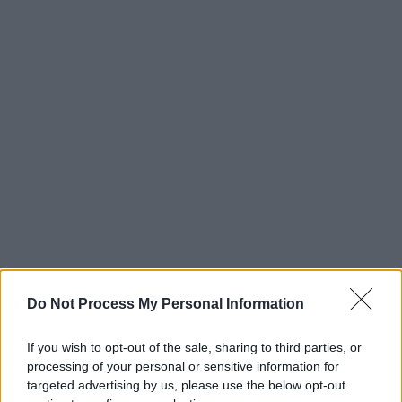
Do Not Process My Personal Information
If you wish to opt-out of the sale, sharing to third parties, or
processing of your personal or sensitive information for
targeted advertising by us, please use the below opt-out