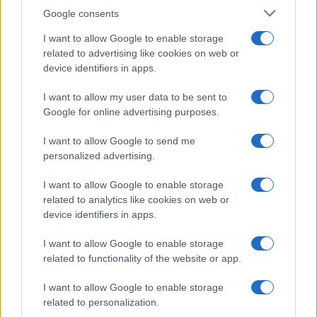
Google consents
I want to allow Google to enable storage
related to advertising like cookies on web or
device identifiers in apps.
I want to allow my user data to be sent to
Google for online advertising purposes.
I want to allow Google to send me
personalized advertising.
I want to allow Google to enable storage
related to analytics like cookies on web or
device identifiers in apps.
I want to allow Google to enable storage
related to functionality of the website or app.
I want to allow Google to enable storage
related to personalization.