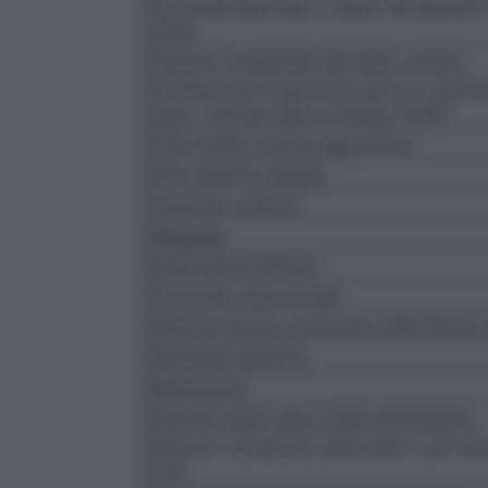
Peritonite associata a dialisi nei pazienti 
CAPD
Infezioni complicate del tratto urinario
Profilassi peri–operatoria per la a resezi
trans– uretrale della prostata (TURP)
Otite media cronica suppurativa
Otite esterna maligna
Infusione continua
Infezione
Neutropenia febbrile
Polmonite nosocomiale
Infezioni bronco–polmonari nella fibrosi c
Meningite batterica
Batteriemia*
Infezioni delle ossa e delle articolazioni
Infezioni complicate della pelle e dei tess
molli