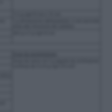
in
1–2 g ogni 8 ore o 12 ore
one
1 g all’induzione dell’anestesia, e una seconda
dose alla rimozione del catetere
da1 g a 2 g ogni 8 ore
Dose da somministrare
Dose da carico di 2 g seguita da un’infusione
continua da 4 a 6 g ogni 24 ore1
istica
uti