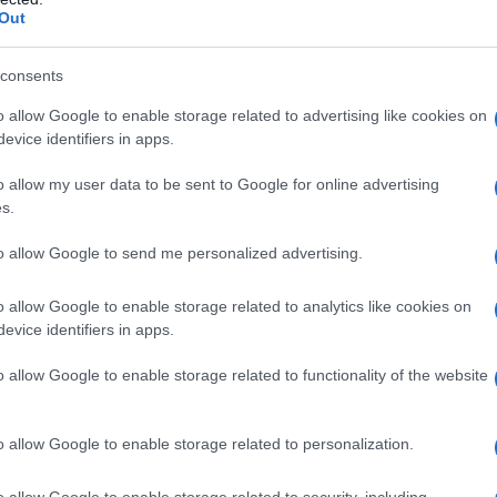
nella gestione dei pazienti neutropenici con febbre
Out
zione batterica. Ceftazidima può essere utilizzata
i del tratto urinario di pazienti sottoposti a resezione
al resection of the prostate–
TURP). La scelta di
consents
il suo spettro antibatterico che è ristretto
i (vedere paragrafi 4.4 e 5.1). Ceftazidima deve
o allow Google to enable storage related to advertising like cookies on
ti antibatterici ogni volta che i batteri considerati
evice identifiers in apps.
n rientrino nel suo spettro di attività. Occorre
fficiali sull’uso appropriato degli agenti antibatterici.
o allow my user data to be sent to Google for online advertising
s.
to allow Google to send me personalized advertising.
idro. Fiala solvente: acqua per preparazioni
o allow Google to enable storage related to analytics like cookies on
 sodio cloruro acqua per preparazioni iniettabili
evice identifiers in apps.
o allow Google to enable storage related to functionality of the website
altra cefalosporina o ad uno qualsiasi degli eccipienti
o allow Google to enable storage related to personalization.
ve ipersensibilità (ad esempio reazione anafilattica) a
co beta–lattamico (penicilline, monobattamici e
o allow Google to enable storage related to security, including