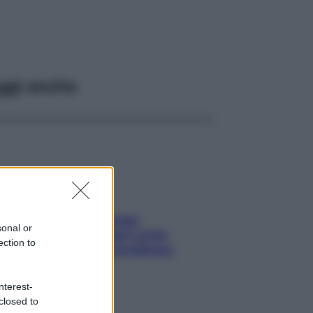
ggi anche
Capelli spezzati lungo
sonal or
l’attaccatura? Scopri come
ection to
risolvere l’annoso problema
nterest-
closed to