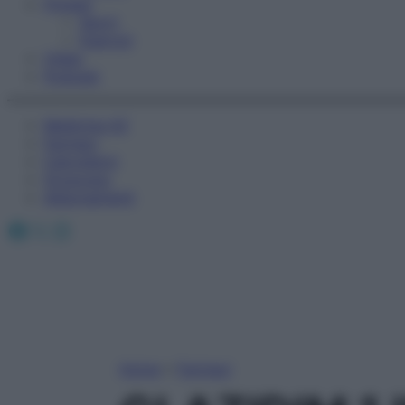
Fitness
Sport
Esercizi
Video
Podcast
Medicina AZ
Farmaci
Calcolatori
Oroscopo
Abbonamenti
Facebook
X
Instagram
Home
»
Farmaci