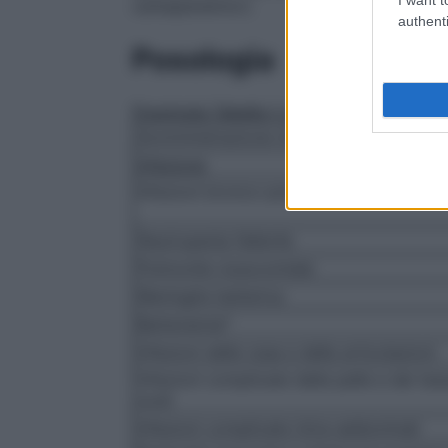
carbapenemici).
authenti
Posologia
Posologia
Tabella 1: adulti e bambini ≥ 4
Somministrazione intermittente
Infezione
Infezioni bronco–polmonari nella fibrosi c
Neutropenia febbrile
Polmonite nosocomiale
Meningite batterica
Batteriemia*
Infezioni delle ossa e delle articolazioni
Infezioni complicate della pelle e dei tess
molli
Infezioni complicate intra–addominali