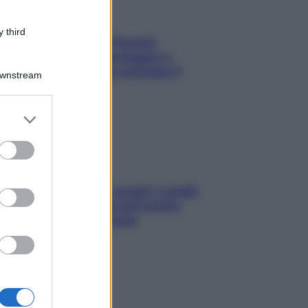
 third
Fame dopo cena? Perché
succede e 6 snack leggeri e
appetitosi che non rovinano il
Downstream
sonno
er and store
to grant or
ed purposes
Non solo Maldive: scopri i coralli
che si nascondono nel nostro
Mediterraneo (e come
proteggerli)