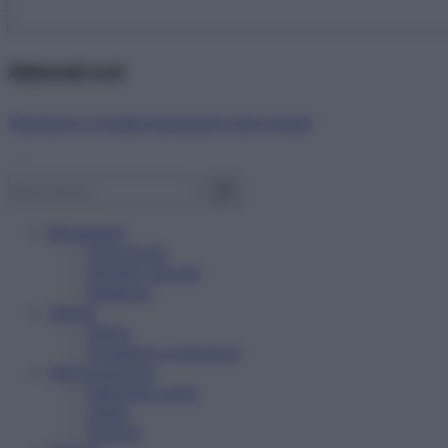
Abbonati ora!
Starbene ti regala benessere ogni mese!
Benessere
Psicologia
Rimedi naturali
Bellezza
Salute
News
Problemi e soluzioni
Alimentazione
Mangiare sano
Diete
Ricette