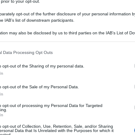
 prior to your opt-out.
rately opt-out of the further disclosure of your personal information by
he IAB’s list of downstream participants.
RATO
tion may also be disclosed by us to third parties on the IAB’s List of 
Descrizione tipo ricetta:
RR – RIPETIBILE
 that may further disclose it to other third parties.
10V IN 6MESI
 that this website/app uses one or more Google services and may gath
l Data Processing Opt Outs
Forma farmaceutica:
SOLUZIONE INIETT
including but not limited to your visit or usage behaviour. You may click 
POLV SOLV
 to Google and its third-party tags to use your data for below specifi
o opt-out of the Sharing of my personal data.
ogle consent section.
In
o opt-out of the Sale of my Personal Data.
 infezioni di seguito riportate negli adulti e nei
). • Polmonite nosocomiale • Infezioni
In
eningite batterica • Otite media cronica suppurativa •
te del tratto urinario • Infezioni complicate della
to opt-out of processing my Personal Data for Targeted
ing.
cate intra–addominali • Infezioni delle ossa e delle
In
si nei pazienti con dialisi peritoneale ambulatoriale
al dialysis
–CAPD). Trattamento di pazienti con
o opt-out of Collection, Use, Retention, Sale, and/or Sharing
essere associata con una delle infezioni elencate di
ersonal Data that Is Unrelated with the Purposes for which it
lected.