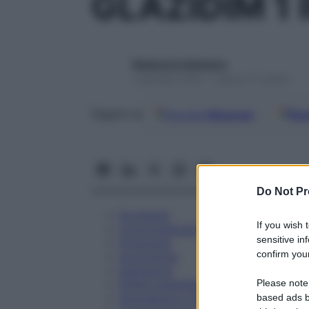
GLAZIDIM 1 
Redazione Starbene
1 Gennaio 2025 – Lettura 17 minuti
Google
Discover
Fon
Seguici su
Do Not Pr
Eccipienti
If you wish 
Controindicazioni
sensitive in
Posologia
confirm your
Avvertenze
Interazioni
Please note
Effetti Indesiderati
Gravidanza e Allattamento
based ads b