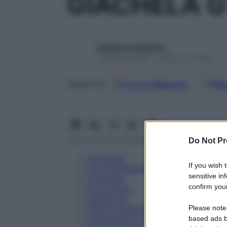
GIACHELA G
Redazione Starbene
1 Gennaio 2025 – Lettura 24 minuti
Google
Discover
Fon
Seguici su
Do Not Pr
Eccipienti
If you wish 
Controindicazioni
sensitive in
Posologia
confirm your
Avvertenze
Interazioni
Please note
Effetti Indesiderati
Gravidanza e Allattamento
based ads b