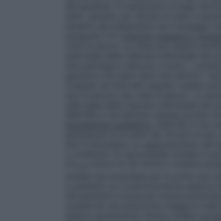
del paziente. Il trattamento a lungo termi
stato valutato per almeno 6 mesi in pazi
benefici del trattamento ed il dosaggio de
paragrafo 5.1).
Disturbo ossessivo compul
volta al giorno. La dose può essere aume
sulla base della risposta individuale del 
una patologia a decorso cronico, i pazient
garantire che siano liberi dai sintomi. I 
rivalutati ad intervalli regolari (vedere pa
mg (5 gocce) una volta al giorno. La dos
sulla base della risposta individuale del p
GIACHELA nel disturbo d’ansia sociale non
Popolazione pediatrica.
GIACHELA non deve
adolescenti al di sotto dei 18 anni di età
Non è necessario un aggiustamento del d
o moderata. Si raccomanda cautela in paz
(CL
minore di 30 ml/min.) (vedere para
CR
iniziale raccomandata per le prime due se
in pazienti con compromissione epatica li
del paziente la dose può essere aumentata
cautela ed una attenzione maggiore nella 
epatica gravemente ridotta (vedere parag