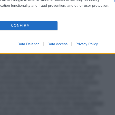
sere aumentata ad un massimo di 20 mg (20 gocce) al
essiva sono necessarie in genere 2-4 settimane. Dopo
cation functionality and fraud prevention, and other user protection.
un trattamento di almeno 6 mesi per il consolidamento
nico con o senza agorafobia.
Per la prima settimana
ata è 5 mg (5 gocce) al giorno per poi essere
La dose può essere ulteriormente aumentata fino ad
CONFIRM
 sulla base della risposta individuale del paziente.
rca 3 mesi. Il trattamento dura diversi mesi.
Disturbo
g (10 gocce) una volta al giorno. In genere sono
Data Deletion
Data Access
Privacy Policy
 miglioramento dei sintomi. Successivamente, sulla
nte, la dose può essere ridotta a 5 mg (5 gocce) o
gocce) al giorno. Il disturbo d’ansia sociale è una
a il trattamento per 12 settimane al fine del
ento a lungo termine dei pazienti che hanno risposto
i e può essere considerato su base individuale per la
trattamento devono essere rivalutati ad intervalli
 terminologia diagnostica ben definita di un disturbo
on l’eccessiva timidezza. La farmacoterapia è
gnificativamente con le attività professionali e sociali.
onto alla terapia cognitivo comportamentale non è
 di una strategia terapeutica globale.
Disturbo d’ansia
0 gocce) una volta al giorno. La dose può essere
e) al giorno sulla base della risposta individuale