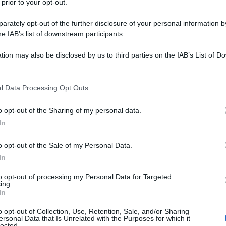
 prior to your opt-out.
rately opt-out of the further disclosure of your personal information by
he IAB’s list of downstream participants.
TO
tion may also be disclosed by us to third parties on the IAB’s List of 
Descrizione tipo ricetta:
RR – RIPETIBILE
 that may further disclose it to other third parties.
10V IN 6MESI
 that this website/app uses one or more Google services and may gath
l Data Processing Opt Outs
Forma farmaceutica:
GOCCE ORALI
including but not limited to your visit or usage behaviour. You may click 
SOLUZIONE
 to Google and its third-party tags to use your data for below specifi
o opt-out of the Sharing of my personal data.
ogle consent section.
i. Trattamento del disturbo da attacchi di panico
In
isturbo d’ansia sociale (fobia sociale). Trattamento
amento del disturbo ossessivo compulsivo
o opt-out of the Sale of my Personal Data.
In
to opt-out of processing my Personal Data for Targeted
ing.
In
olo 96% Sodio idrossido Acqua depurata
o opt-out of Collection, Use, Retention, Sale, and/or Sharing
ersonal Data that Is Unrelated with the Purposes for which it
lected.