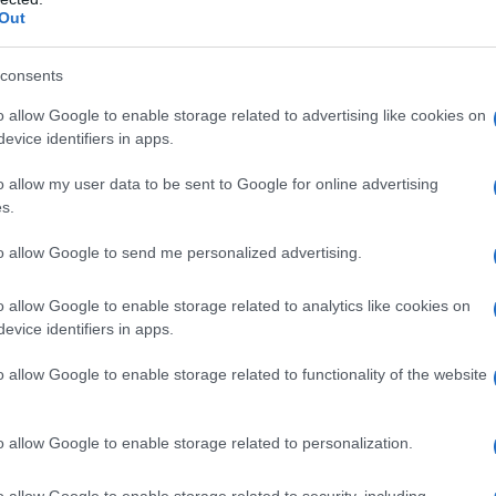
Out
alsiasi degli eccipienti elencati al paragrafo 6.1. È
za con inibitori non selettivi irreversibili delle
consents
usa del rischio di insorgenza di sindrome
azione, tremore, ipertermia ecc. (vedere paragrafo
o allow Google to enable storage related to advertising like cookies on
 inibitori reversibili delle monoammino-ossidasi (ad
evice identifiers in apps.
ibitore reversibile non selettivo delle monoammino
schio di insorgenza di sindrome serotoninergica
o allow my user data to be sent to Google for online advertising
troindicato in pazienti affetti da noto
s.
ome congenita del QT lungo. Escitalopram è
on medicinali noti causare un prolungamento
to allow Google to send me personalized advertising.
o allow Google to enable storage related to analytics like cookies on
evice identifiers in apps.
o allow Google to enable storage related to functionality of the website
eriore a 20 mg (20 gocce) non è stata dimostrata.
 dose giornaliera e può essere assunto
o. GIACHELA gocce orali, soluzione può essere
o allow Google to enable storage related to personalization.
ucco di mela.
Posologia.
Episodi depressivi maggiori.
 volta al giorno. Sulla base della risposta
o allow Google to enable storage related to security, including