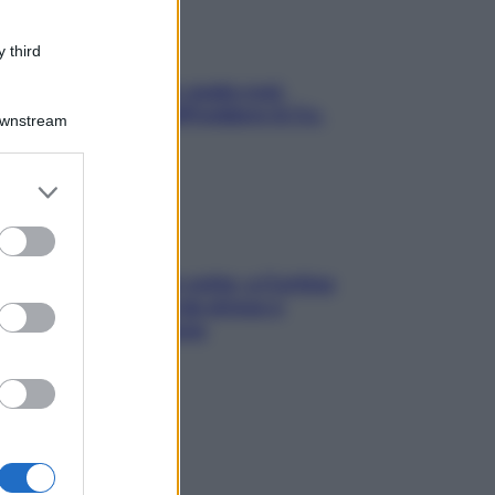
 third
Aria condizionata: usala così,
senza rischiare raffreddore & Co.
Downstream
er and store
to grant or
ed purposes
Mindfulness tra le vette: a Cortina
due giorni lontani da stress e
ansia da smartphone