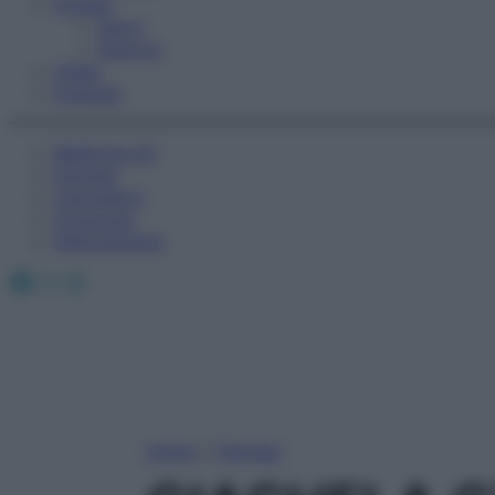
Fitness
Sport
Esercizi
Video
Podcast
Medicina AZ
Farmaci
Calcolatori
Oroscopo
Abbonamenti
Facebook
X
Instagram
Home
»
Farmaci