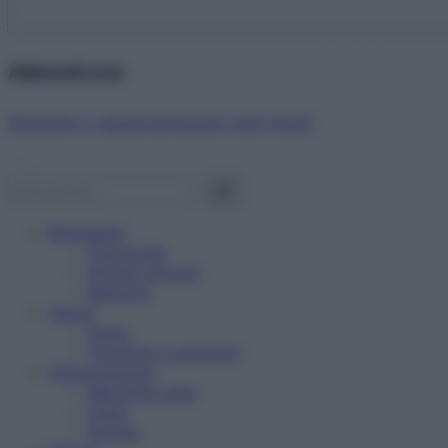
Abbonati ora!
Starbene ti regala benessere ogni mese!
Benessere
Psicologia
Rimedi naturali
Bellezza
Salute
News
Problemi e soluzioni
Alimentazione
Mangiare sano
Diete
Ricette