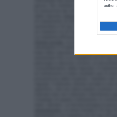
individuale del paziente, la dose può es
giorno. Per ottenere la risposta antidepr
authenti
la risoluzione dei sintomi, è necessario 
della risposta.
Disturbo da attacchi di pa
di trattamento la dose iniziale raccomand
aumentata a 10 mg (10 gocce) al giorno. 
un massimo di 20 mg (20 gocce) al giorno,
La massima efficacia si raggiunge dopo ci
d’ansia sociale.
La dose abituale è di 10 m
necessarie 2-4 settimane per ottenere un
base della risposta individuale del pazie
aumentata fino a un massimo di 20 mg (20 
patologia a decorso cronico, si raccomand
consolidamento della risposta. Il trattam
al trattamento è stato studiato per 6 mes
prevenzione delle ricadute; i benefici del 
regolari. Il disturbo d’ansia sociale è una
specifico, che non deve essere confuso c
indicata solo se il disturbo interferisce si
L’impiego di questo trattamento in confr
stato valutato. La farmacoterapia è parte
generalizzato.
La dose iniziale è 10 mg (1
aumentata a un massimo di 20 mg (20 gocc