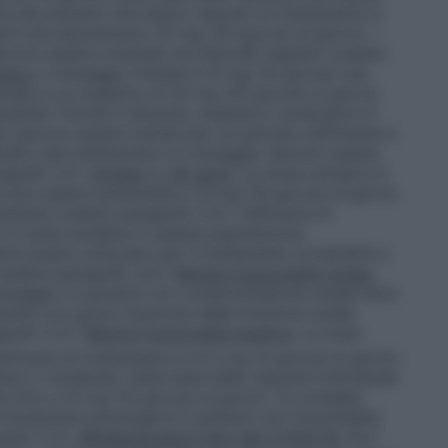
ne dei pazienti che hanno risposto al trattamento è
enti che assumevano 20 mg (20 gocce) al giorno. I
vono essere rivalutati ad intervalli regolari (vedere
sivo.
Il dosaggio iniziale è 10 mg (10 gocce) una
ntata a un massimo di 20 mg (20 gocce) al giorno
paziente. Poiché il disturbo ossessivo compulsivo è
i devono essere trattati per un periodo sufficiente a
benefici del trattamento e il dosaggio devono essere
ragrafo 5.1).
Anziani (> 65 anni).
La dose iniziale è 5
e può essere aumentata a 10 mg (10 gocce) al giorno
aziente (vedere paragrafo 5.2). L’efficacia di
 è stata studiata in questa popolazione.
 essere utilizzato per il trattamento di bambini e
 (vedere paragrafo 4.4).
Ridotta funzionalità renale.
osaggio in pazienti con compromissione renale lieve
ienti con grave riduzione della funzione renale
grafo 5.2).
Ridotta funzionalità epatica.
La dose
ttimane di trattamento è di 5 mg (5 gocce) al giorno
eve o moderata. Sulla base della risposta individuale
 fino a 10 mg (10 gocce) al giorno. Si consiglia
titolazione posologica in pazienti con funzionalità
rafo 5.2).
Metabolizzatori lenti del CYP2C19.
Per i