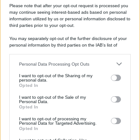
Please note that after your opt-out request is processed you
may continue seeing interest-based ads based on personal
information utilized by us or personal information disclosed to
third parties prior to your opt-out.
You may separately opt-out of the further disclosure of your
personal information by third parties on the IAB’s list of
downstream participants.
Personal Data Processing Opt Outs
This information may also be disclosed by us to third parties
on the IAB’s List of Downstream Participants that may further
I want to opt-out of the Sharing of my
disclose it to other third parties.
personal data.
Opted In
Please note that this website/app uses one or more Google
services and may gather and store information including but
I want to opt-out of the Sale of my
Personal Data.
not limited to your visit or usage behaviour. You may click to
Opted In
grant or deny consent to Google and its third-party tags to
use your data for below specified purposes in below Google
I want to opt-out of processing my
consent section.
Personal Data for Targeted Advertising.
Opted In