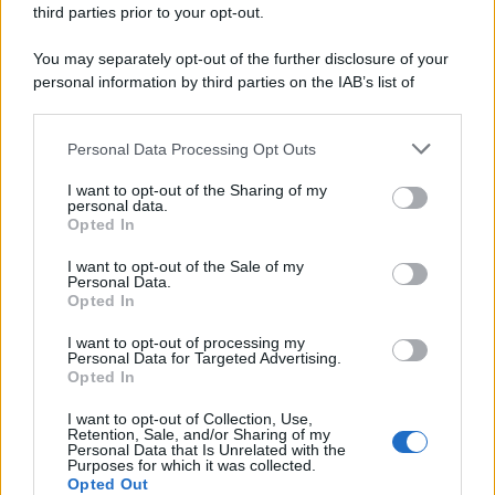
third parties prior to your opt-out.
You may separately opt-out of the further disclosure of your
personal information by third parties on the IAB’s list of
downstream participants.
Personal Data Processing Opt Outs
This information may also be disclosed by us to third parties
on the IAB’s List of Downstream Participants that may further
I want to opt-out of the Sharing of my
disclose it to other third parties.
personal data.
Opted In
Please note that this website/app uses one or more Google
services and may gather and store information including but
I want to opt-out of the Sale of my
Personal Data.
not limited to your visit or usage behaviour. You may click to
Opted In
grant or deny consent to Google and its third-party tags to
use your data for below specified purposes in below Google
I want to opt-out of processing my
consent section.
Personal Data for Targeted Advertising.
Opted In
I want to opt-out of Collection, Use,
Retention, Sale, and/or Sharing of my
Personal Data that Is Unrelated with the
Purposes for which it was collected.
Opted Out