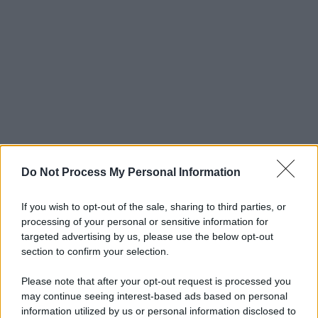
Do Not Process My Personal Information
If you wish to opt-out of the sale, sharing to third parties, or
processing of your personal or sensitive information for
targeted advertising by us, please use the below opt-out
section to confirm your selection.
Please note that after your opt-out request is processed you
may continue seeing interest-based ads based on personal
information utilized by us or personal information disclosed to