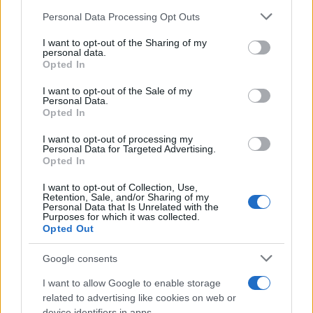
Personal Data Processing Opt Outs
This information may also be disclosed by us to third parties
on the IAB’s List of Downstream Participants that may further
I want to opt-out of the Sharing of my
disclose it to other third parties.
personal data.
Opted In
Please note that this website/app uses one or more Google
services and may gather and store information including but
I want to opt-out of the Sale of my
Personal Data.
not limited to your visit or usage behaviour. You may click to
Opted In
grant or deny consent to Google and its third-party tags to
use your data for below specified purposes in below Google
I want to opt-out of processing my
consent section.
Personal Data for Targeted Advertising.
Opted In
I want to opt-out of Collection, Use,
Retention, Sale, and/or Sharing of my
Personal Data that Is Unrelated with the
Purposes for which it was collected.
Opted Out
Google consents
I want to allow Google to enable storage
related to advertising like cookies on web or
device identifiers in apps.