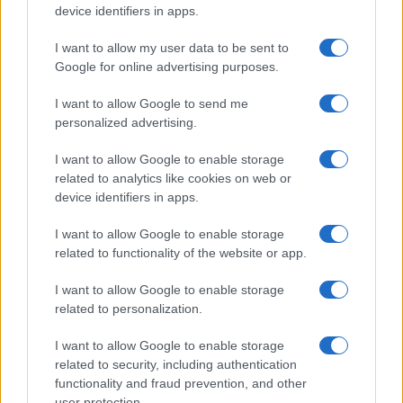
device identifiers in apps.
I want to allow my user data to be sent to
Google for online advertising purposes.
I want to allow Google to send me
personalized advertising.
I want to allow Google to enable storage
related to analytics like cookies on web or
device identifiers in apps.
I want to allow Google to enable storage
related to functionality of the website or app.
I want to allow Google to enable storage
related to personalization.
I want to allow Google to enable storage
related to security, including authentication
functionality and fraud prevention, and other
user protection.