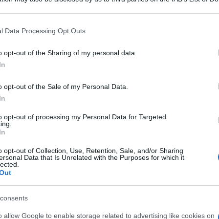
 that may further disclose it to other third parties.
 that this website/app uses one or more Google services and may gath
l Data Processing Opt Outs
including but not limited to your visit or usage behaviour. You may click 
 to Google and its third-party tags to use your data for below specifi
o opt-out of the Sharing of my personal data.
Descrizione tipo ricetta:
RR – RIPETIBILE
ogle consent section.
In
10V IN 6MESI
o opt-out of the Sale of my Personal Data.
Forma farmaceutica:
CREMA
In
DERMATOLOGICA
to opt-out of processing my Personal Data for Targeted
ing.
Presenza Lattosio:
No
In
te batteriche come le piodermiti di varia gravità ed
o opt-out of Collection, Use, Retention, Sale, and/or Sharing
, le sicosi, le foruncolosi, gli eczemi microbici, oltre
ersonal Data that Is Unrelated with the Purposes for which it
ome le dermatiti e gli eczemi impetiginizzati, le
lected.
stioni e le escoriazioni infette. Altre affezioni
Out
zione di gentamicina sono l’acne e la psoriasi
ionissi di origine batterica. Nelle forme fungine la
consents
icina non è attiva su alcun ceppo di miceti; il
le superinfezioni batteriche di infezioni micotiche e
o allow Google to enable storage related to advertising like cookies on