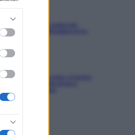
er and store
to grant or
Aria condizionata: usala così,
ed purposes
senza rischiare raffreddore & Co.
Mindfulness tra le vette: a Cortina
due giorni lontani da stress e
ansia da smartphone