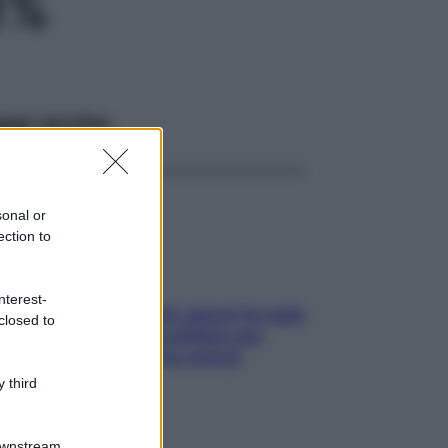
1%
ggi anche
sonal or
ection to
nterest-
Doccia, lavarsi tutti i giorni fa male
closed to
alla pelle? I miti da sfatare per
proteggerla davvero senza
stressarla
 third
Downstream