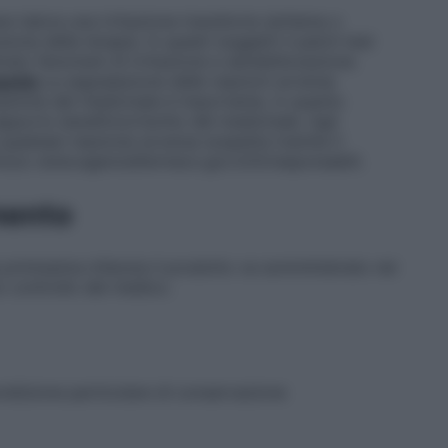
 talora una irritazione transitoria (eritema o
uzione della terapia. In questi soggetti il patch test
to fenomeni di irritazione e sensibilizzazione.
pette
La segnalazione delle reazioni avverse
zazione del medicinale è importante, in quanto
porto beneficio/rischio del medicinale. Agli
 qualsiasi reazione avversa sospetta tramite il
irizzo www.agenziafarmaco.gov.it/it/responsabili.
mento
 primissima infanzia il prodotto va somministrato nei
to controllo del medico.
ndizione particolare di conservazione