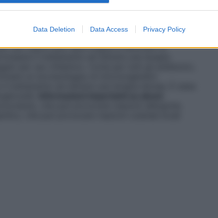
Data Deletion
Data Access
Privacy Policy
 per uso topico può dare origine a fenomeni di
rrompere il trattamento ed istituire una terapia
ato per uso oftalmico. Come per tutti gli antibiotici,
minare un sovrasviluppo di microorganismi
 il trattamento ed istituire una terapia idonea. È stata
oglicosidi.
Informazioni importanti su alcuni
rocresolo, che può provocare reazioni allergiche.
rilico, che può provocare reazioni cutanee locali