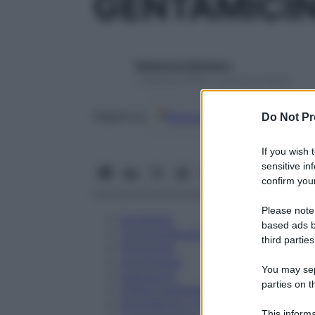
GENTAMICIN
Redazione Starbene
1 Gennaio 2025 – Lettura 3 minuti
Google
Discover
Fon
Seguici su
Do Not Pr
If you wish 
sensitive in
confirm your
Please note
Eccipienti
based ads b
Controindicazioni
third parties
Posologia
Avvertenze
You may sepa
Interazioni
parties on t
Effetti Indesiderati
Gravidanza e Allattamento
This informa