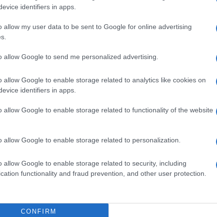
trata dal preparato nelle ustioni di vario grado ed
evice identifiers in apps.
del terreno”, attuata dalla eccezionale intensità
 di una flora batterica particolarmente virulenta.
o allow my user data to be sent to Google for online advertising
s.
to allow Google to send me personalized advertising.
resolo; cetomacrogol; alcool cetostearilico; sodio
o allow Google to enable storage related to analytics like cookies on
evice identifiers in apps.
o allow Google to enable storage related to functionality of the website
anze strettamente correlate dal punto di vista chimico
o allow Google to enable storage related to personalization.
i al paragrafo 6.1.
o allow Google to enable storage related to security, including
cation functionality and fraud prevention, and other user protection.
o al conseguimento dei primi risultati, dopodiché il
tto a 1–2 nelle 24 ore. Sarà bene, dopo
CONFIRM
za sterile.