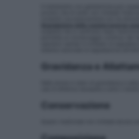
Il trattamento con gentamicina può causare
prurito) che di solito non richiede l’interr
condotto successivamente non ha dimostra
Segnalazione delle reazioni avverse sos
sospette che si verificano dopo l’autoriz
permette un monitoraggio continuo del rap
operatori sanitari è richiesto di segnalare
sistema nazionale di segnalazione all’ind
Gravidanza e Allatta
Nelle donne in stato di gravidanza e nella
casi di effettiva necessità e sotto il diret
Conservazione
Questo medicinale non richiede alcuna co
Composizione