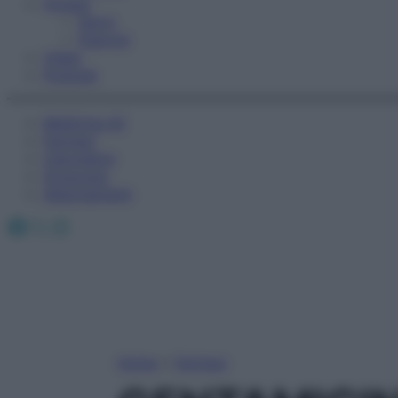
Fitness
Sport
Esercizi
Video
Podcast
Medicina AZ
Farmaci
Calcolatori
Oroscopo
Abbonamenti
Facebook
X
Instagram
Home
»
Farmaci