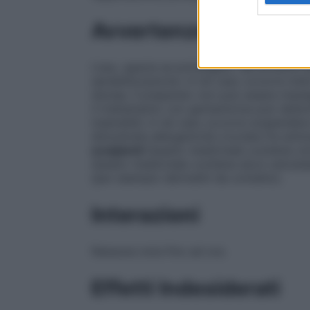
Avvertenze
L’uso, specie se prolungato, dei prodotti
sensibilizzazione. In tal caso occorre inte
idonea. Il preparato non può essere impieg
il trattamento con gentamicina può deter
insensibili; in tal caso occorre sospendere
dimostrata allergenicità crociata fra amin
eccipienti
Questo medicinale contiene clo
Questo medicinale contiene alcol cetostea
(per esempio dermatiti da contatto).
Interazioni
Nessuna nota fino ad ora.
Effetti Indesiderati