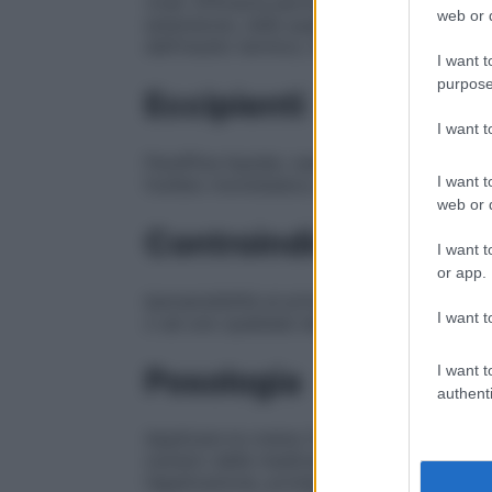
virali. Efficacia particolare è stata dimos
web or d
estensione, nelle quali la “mortificazione 
dell’insulto termico, favorisce lo sviluppo
I want t
purpose
Eccipienti
I want 
Paraffina liquida; vaselina bianca; cloroc
I want t
fosfato monobasico; acqua depurata.
web or d
Controindicazioni
I want t
or app.
Ipersensibilità al principio attivo, a sost
I want t
o ad uno qualsiasi degli eccipienti elencat
I want t
Posologia
authenti
Applicare la crema 3–4 volte al giorno fin
numero delle medicazioni può essere rido
l’applicazione, proteggere la parte con gar