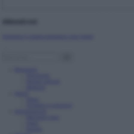
Abbonati ora!
Starbene ti regala benessere ogni mese!
Benessere
Psicologia
Rimedi naturali
Bellezza
Salute
News
Problemi e soluzioni
Alimentazione
Mangiare sano
Diete
Ricette