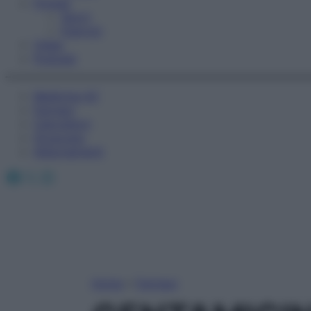
Fitness
Sport
Esercizi
Video
Podcast
Medicina AZ
Farmaci
Calcolatori
Oroscopo
Abbonamenti
Facebook
X
Instagram
Home
»
Farmaci