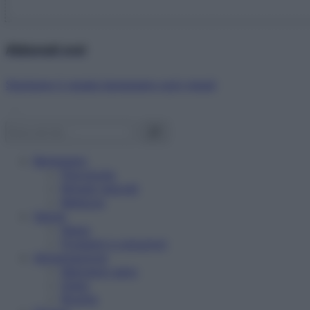
Abbonati ora!
Starbene ti regala benessere ogni mese!
Benessere
Psicologia
Rimedi naturali
Bellezza
Salute
News
Problemi e soluzioni
Alimentazione
Mangiare sano
Diete
Ricette