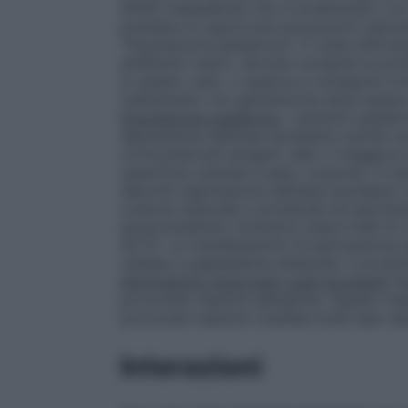
effetti indesiderati che si evidenziano co
prendere le opportune precauzioni special
"Popolazione pediatrica"). È stata dimostra
antibiotici topici, talvolta consente la pro
In questo caso, o qualora si sviluppino irr
trattamento con gentamicina deve essere 
Popolazione pediatrica
: i pazienti pediatr
depressione dell’asse ipotalamo-ipofisi-sur
corticosteroidi esogeni, dato il maggiore
superficie cutanea e peso corporeo. In bam
descritti depressione dell’asse ipotalamo-
crescita staturale e ponderale ed iperten
iposurrenalismo includono bassi livelli di
ACTH. Le manifestazioni di ipertensione e
cefalea e papilledema bilaterale. Il prod
Informazioni importanti sugli eccipienti
Qu
provocare reazioni allergiche. Questo med
provocare reazioni cutanee locali (per e
Interazioni