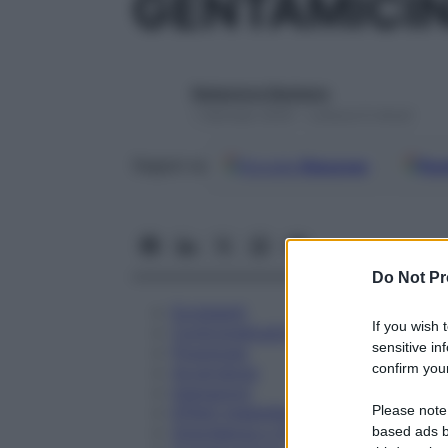
GENTAMICIN
Redazione Starbene
1 Gennaio 2025 – Lettura 6 minuti
Google
Discover
Fon
Seguici su
Do Not Pr
Eccipienti
If you wish 
Controindicazioni
sensitive in
Posologia
confirm your
Avvertenze
Interazioni
Please note
Effetti Indesiderati
Gravidanza e Allattamento
based ads b