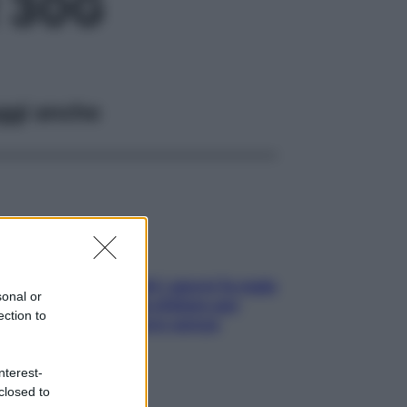
 30G
ggi anche
Doccia, lavarsi tutti i giorni fa male
sonal or
alla pelle? I miti da sfatare per
ection to
proteggerla davvero senza
stressarla
nterest-
closed to