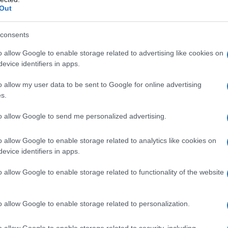
Out
lcool cetostearilico, vaselina bianca, paraffina
fosforico, acqua depurata.
consents
o allow Google to enable storage related to advertising like cookies on
evice identifiers in apps.
ualsiasi degli eccipienti elencati al paragrafo 6.1. I
o allow my user data to be sent to Google for online advertising
 pazienti affetti da tubercolosi cutanea ed herpes
s.
alizzazione cutanea.
to allow Google to send me personalized advertising.
o allow Google to enable storage related to analytics like cookies on
evice identifiers in apps.
lla zona interessata 2-3 volte al giorno. Le lesioni
rofonde secondariamente infette possono rispondere
antibiotici locali quando questi vengono usati con la
o allow Google to enable storage related to functionality of the website
to descritta.
Tecnica del bendaggio occlusivo
: 1)
intera superficie della lesione sotto una leggera
parente, impermeabile e flessibile, oltre i bordi della
o allow Google to enable storage related to personalization.
lle sana con un cerotto o altri mezzi; 3) lasciare la
etere il procedimento 3-4 volte secondo necessità.
o allow Google to enable storage related to security, including