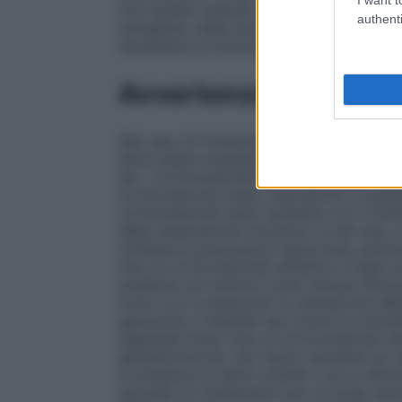
Con questo metodo si osserva spesso un 
authenti
sviluppano delle eruzioni miliari di follic
necessaria la rimozione della copertura di
Avvertenze
Nel caso di irritazione o sensibilizzazione
deve essere sospeso ed un’adeguata terapia
per i corticosteroidi sistemici, tra cui l’i
corticosteroidi topici, soprattutto in pazi
corticosteroidi topici aumenta con il tra
della medicazione occlusiva. In tali casi
richieste le precauzioni opportune, partico
l’uso di corticosteroidi sistemici e topici 
presenta con sintomi come visione offuscat
rinvio a un oculista per la valutazione de
glaucoma o malattie rare come la coriore
segnalate dopo l’uso di corticosteroidi si
gentamicina per uso topico aumenta se v
in presenza di danni cutanei o se si util
prevede un trattamento per un lungo period