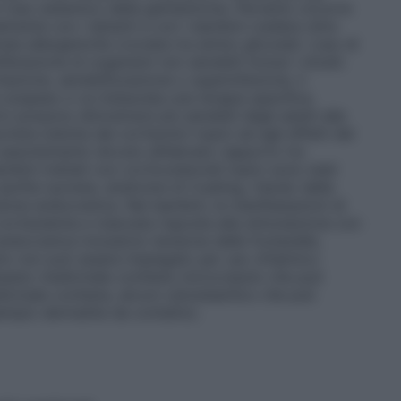
n l’uso sistemico della gentamicina. Pertanto occorre
mente con i lattanti e con i bambini (vedere oltre
ta allergenicità crociata tra amino glicosidi. L’uso di
liferazione di organismi non sensibili inclusi i miceti.
itazione, sensibilizzazione o superinfezione, il
sospeso e va instaurata una terapia specifica.
ici possono dimostrarsi più sensibili degli adulti alla
rene indotta dai cortisonici topici ed agli effetti dei
 assorbimento dovuto all’elevato rapporto tra
bini trattati con corticosteroidi topici sono stati
ipofisi-surrene, sindrome di Cushing, ritardo della
sione endocranica. Nei bambini, le manifestazioni di
 cortisolemia e mancata risposta alla stimolazione con
ndocranica includono tensione delle fontanelle,
otto non può essere impiegato per uso oftalmico.
esto medicinale contiene clorocresolo che può
icinale contiene, alcool cetostearilico che può
sempio dermatite da contatto).