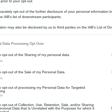
 prior to your opt-out.
rately opt-out of the further disclosure of your personal information by
he IAB’s list of downstream participants.
/BETAMETASONE VALERATO
tion may also be disclosed by us to third parties on the IAB’s List of 
Descrizione tipo ricetta:
RR – RIPETIBILE
 that may further disclose it to other third parties.
10V IN 6MESI
 that this website/app uses one or more Google services and may gath
l Data Processing Opt Outs
Forma farmaceutica:
CREMA
including but not limited to your visit or usage behaviour. You may click 
DERMATOLOGICA
 to Google and its third-party tags to use your data for below specifi
o opt-out of the Sharing of my personal data.
ogle consent section.
In
Presenza Lattosio:
No
o opt-out of the Sale of my Personal Data.
giche o infiammatorie secondariamente infette o
a le loro indicazioni vi sono: eczema (atopico,
In
 e senile, dermatite da contatto, dermatite
eritema solare, dermatite esfoliativa, dermatite da
to opt-out of processing my Personal Data for Targeted
ing.
In
o opt-out of Collection, Use, Retention, Sale, and/or Sharing
ersonal Data that Is Unrelated with the Purposes for which it
lected.