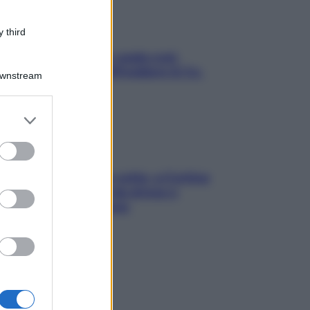
 third
Aria condizionata: usala così,
senza rischiare raffreddore & Co.
Downstream
er and store
to grant or
ed purposes
Mindfulness tra le vette: a Cortina
due giorni lontani da stress e
ansia da smartphone