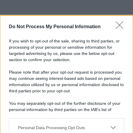
Do Not Process My Personal Information
If you wish to opt-out of the sale, sharing to third parties, or
processing of your personal or sensitive information for
targeted advertising by us, please use the below opt-out
section to confirm your selection.
Please note that after your opt-out request is processed you
may continue seeing interest-based ads based on personal
information utilized by us or personal information disclosed to
third parties prior to your opt-out.
You may separately opt-out of the further disclosure of your
personal information by third parties on the IAB’s list of
downstream participants.
Personal Data Processing Opt Outs
This information may also be disclosed by us to third parties