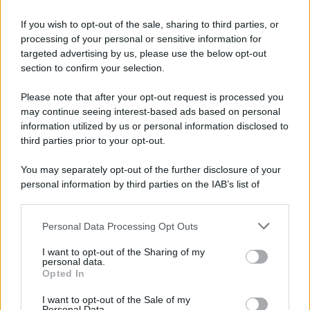
If you wish to opt-out of the sale, sharing to third parties, or
processing of your personal or sensitive information for
targeted advertising by us, please use the below opt-out
section to confirm your selection.
Please note that after your opt-out request is processed you
may continue seeing interest-based ads based on personal
information utilized by us or personal information disclosed to
third parties prior to your opt-out.
You may separately opt-out of the further disclosure of your
personal information by third parties on the IAB’s list of
downstream participants.
Personal Data Processing Opt Outs
This information may also be disclosed by us to third parties
on the IAB’s List of Downstream Participants that may further
I want to opt-out of the Sharing of my
disclose it to other third parties.
personal data.
Opted In
Please note that this website/app uses one or more Google
services and may gather and store information including but
I want to opt-out of the Sale of my
Personal Data.