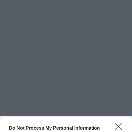
Do Not Process My Personal Information