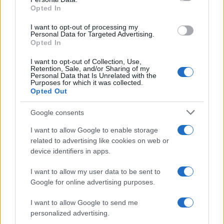
not limited to your visit or usage behaviour. You may click to
Opted In
grant or deny consent to Google and its third-party tags to
use your data for below specified purposes in below Google
I want to opt-out of processing my
consent section.
Personal Data for Targeted Advertising.
Opted In
I want to opt-out of Collection, Use,
Retention, Sale, and/or Sharing of my
Personal Data that Is Unrelated with the
Purposes for which it was collected.
Opted Out
Google consents
I want to allow Google to enable storage
related to advertising like cookies on web or
device identifiers in apps.
I want to allow my user data to be sent to
Google for online advertising purposes.
I want to allow Google to send me
personalized advertising.