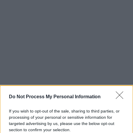
Do Not Process My Personal Information
If you wish to opt-out of the sale, sharing to third parties, or
processing of your personal or sensitive information for
targeted advertising by us, please use the below opt-out
section to confirm your selection.