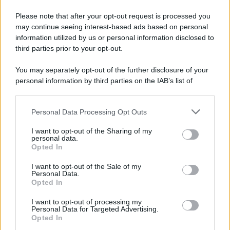
Please note that after your opt-out request is processed you
may continue seeing interest-based ads based on personal
information utilized by us or personal information disclosed to
third parties prior to your opt-out.
You may separately opt-out of the further disclosure of your
personal information by third parties on the IAB’s list of
downstream participants.
Personal Data Processing Opt Outs
This information may also be disclosed by us to third parties
on the IAB’s List of Downstream Participants that may further
I want to opt-out of the Sharing of my
disclose it to other third parties.
personal data.
Opted In
Please note that this website/app uses one or more Google
services and may gather and store information including but
I want to opt-out of the Sale of my
Personal Data.
not limited to your visit or usage behaviour. You may click to
Opted In
grant or deny consent to Google and its third-party tags to
use your data for below specified purposes in below Google
I want to opt-out of processing my
consent section.
Personal Data for Targeted Advertising.
Opted In