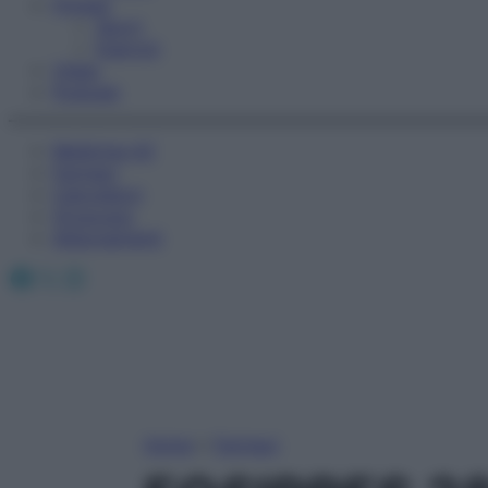
Fitness
Sport
Esercizi
Video
Podcast
Medicina AZ
Farmaci
Calcolatori
Oroscopo
Abbonamenti
Facebook
X
Instagram
Home
»
Farmaci