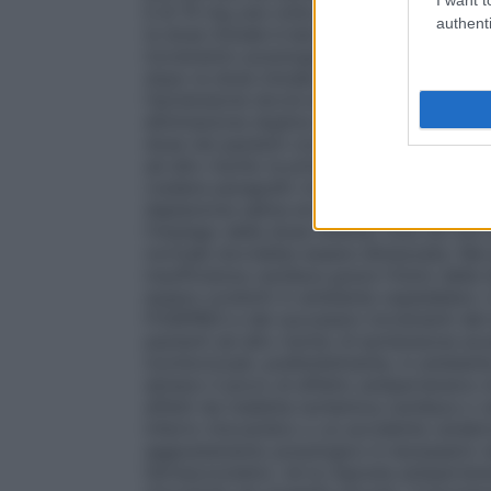
è di 10 mg una volta al giorno. L’inizio d
authenti
la dose iniziale è ben tollerata, si può pr
incremento posologico sino a 40 mg una v
dopo la dose iniziale, non deve comunqu
l’ipotensione dovrà essere attentamente val
eliminazione duplice (epatica e renale) e 
dose nei pazienti con alterata funzione e
ad alto rischio la prima somministrazione
(vedere paragrafo 4.4). L’inizio della tera
deplezione salina e/o idrica, la sospensio
l’impiego della dose minima. Ove ciò non s
normale dovrebbe essere dimezzata. Nei p
insufficienza cardiaca grave l’inizio del
essere condotti in ambiente ospedaliero. 
FOSIPRES e dei successivi incrementi del d
pazienti ad alto rischio di ipotensione a
monitorizzati, preferibilmente, in ambient
almeno il picco di effetto antipertensivo d
affetti da malattia ischemica cardiaca o c
infarto miocardico o un accidente cereb
aggiustamento posologico è necessario ne
farmacocinetici, nè la risposta antiperten