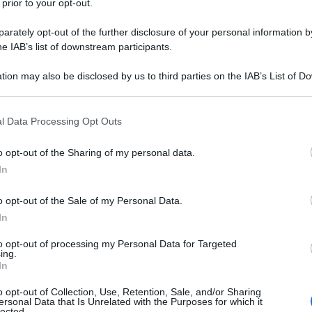
 prior to your opt-out.
rately opt-out of the further disclosure of your personal information by
he IAB’s list of downstream participants.
tion may also be disclosed by us to third parties on the IAB’s List of 
Descrizione tipo ricetta:
RR – RIPETIBILE
 that may further disclose it to other third parties.
10V IN 6MESI
 that this website/app uses one or more Google services and may gath
l Data Processing Opt Outs
Forma farmaceutica:
COMPRESSE
including but not limited to your visit or usage behaviour. You may click 
 to Google and its third-party tags to use your data for below specifi
o opt-out of the Sharing of my personal data.
ogle consent section.
Presenza Lattosio:
Si
In
l’ipertensione arteriosa e dell’insufficienza cardiaca.
o opt-out of the Sale of my Personal Data.
In
to opt-out of processing my Personal Data for Targeted
ing.
a, crospovidone, povidone, sodio stearil fumarato.
In
o opt-out of Collection, Use, Retention, Sale, and/or Sharing
ersonal Data that Is Unrelated with the Purposes for which it
lected.