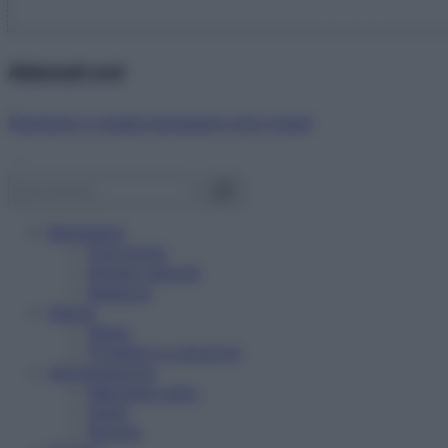
Abbonati ora!
Starbene ti regala benessere ogni mese!
Benessere
Psicologia
Rimedi naturali
Bellezza
Salute
News
Problemi e soluzioni
Alimentazione
Mangiare sano
Diete
Ricette