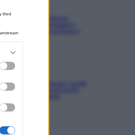
 third
Fame dopo cena? Perché
succede e 6 snack leggeri e
appetitosi che non rovinano il
Downstream
sonno
er and store
to grant or
ed purposes
Non solo Maldive: scopri i coralli
che si nascondono nel nostro
Mediterraneo (e come
proteggerli)