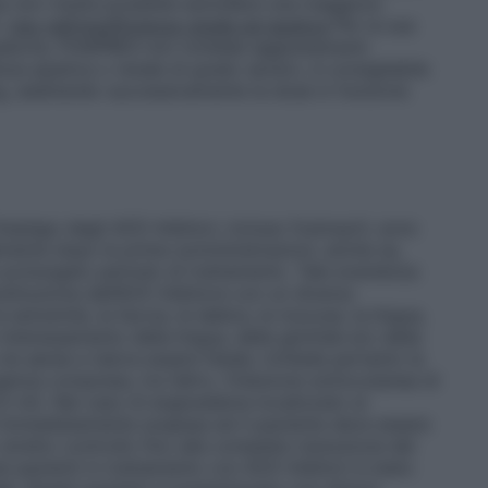
e non risulta possibile escludere una maggiore
.
Uso nell’insufficienza renale ed epatica
Per la sua
atoria, FOSIPRES non richiede aggiustamenti
enza epatica o renale di grado severo, è consigliabile
 mg, adattando successivamente la dose in funzione
mpiego degli ACE–Inibitori, incluso fosinopril, sono
almente dopo le prime somministrazioni, anche se,
prolungato periodo di trattamento. Tale evenienza
sostituzione dell’ACE–Inibitore con un diverso
estremità, la faccia, le labbra, le mucose, la lingua,
interessamento della lingua, della glottide e/o della
vie aeree e talora essere fatale; richiede pertanto la
nza compresa, tra l’altro, l’iniezione sottocutanea di
,5 ml). Nel caso di angioedema localizzato ai
re immediatamente sospesa ed il paziente deve essere
tretto controllo fino alla completa risoluzione del
ei pazienti in trattamento con ACE–Inibitori è stato