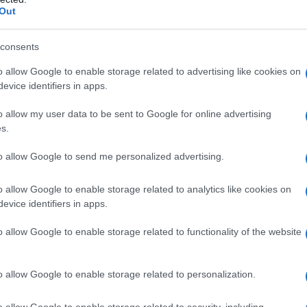
Out
 ACE–inibitori o ad uno qualsiasi degli eccipienti.
iato a precedenti somministrazioni di ACE–Inibitori.
consents
danza (vedere paragrafi 4.4 e 4.6). Età pediatrica
 di Fosipres con medicinali contenti aliskiren è
o allow Google to enable storage related to advertising like cookies on
bete mellito o compromissione renale (velocità di
evice identifiers in apps.
73m²) (vedere paragrafi 4.5 e 5.1).
o allow my user data to be sent to Google for online advertising
s.
to allow Google to send me personalized advertising.
cessaria per mantenere un controllo stabile della
aggior parte dei pazienti ottiene un adeguato
o allow Google to enable storage related to analytics like cookies on
a unica dose giornaliera di 20 mg. La dose iniziale
evice identifiers in apps.
 sodico) è di 10 mg una volta al dì. Il dosaggio
to valutando la risposta pressoria del paziente. In
naliera, può verificarsi una riduzione dell’effetto
o allow Google to enable storage related to functionality of the website
lla dose. In tal caso, si deve considerare una duplice
soddisfacentemente controllata con FOSIPRES in
tico. La concomitante somministrazione di FOSIPRES
o allow Google to enable storage related to personalization.
sali di potassio o diuretici risparmiatori di potassio
a.
Insufficienza cardiaca
: la dose iniziale di FOSIPRES
o allow Google to enable storage related to security, including