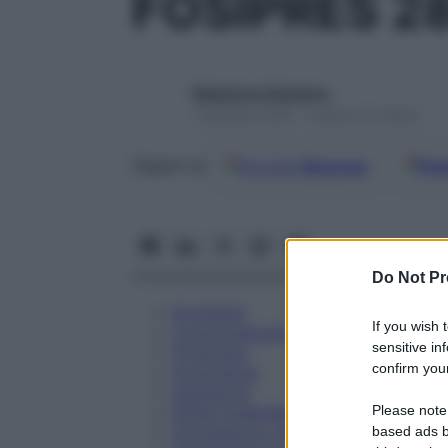
FOSIPRES 2
Redazione Starbene
1 Gennaio 2025 – Lettura 21 minuti
Google
Discover
Fon
Seguici su
Do Not Pr
Eccipienti
If you wish 
Controindicazioni
sensitive in
Posologia
confirm your
Avvertenze
Interazioni
Please note
Effetti Indesiderati
Gravidanza e Allattamento
based ads b