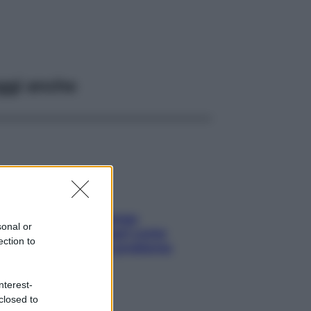
ggi anche
Capelli spezzati lungo
sonal or
l’attaccatura? Scopri come
ection to
risolvere l’annoso problema
nterest-
closed to