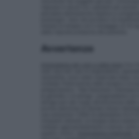
riscontrati nei soggetti giovani. Comunqu
risposta in alcuni tra i pazienti più anziani
peculiare eliminazione duplice e compens
posologici. Solo nei portatori di insuffici
iniziare la terapia con il dosaggio di 10
della risposta pressoria del paziente.
Avvertenze
Angioedema del collo e della testa
Con l’i
stati riportati casi di angioedema, speci
raramente, sono state osservate dopo un 
richiede l’interruzione della terapia e la 
antipertensivo. Tale fenomeno interessa le 
la glottide o la laringe. L’angioedema con 
laringe può dar luogo all’ostruzione delle 
pronta adozione di idonee misure d’emerge
una soluzione 1:1000 di adrenalina (0,3–0
rimanenti distretti, la terapia deve esse
trattato appropriatamente e tenuto sotto s
quadro clinico.
Angioedema intestinale
: n