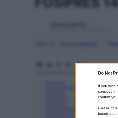
FOSIPRES 1
Redazione Starbene
1 Gennaio 2025 – Lettura 21 minuti
Google
Discover
Fon
Seguici su
Do Not Pr
Eccipienti
If you wish 
Controindicazioni
sensitive in
Posologia
confirm your
Avvertenze
Interazioni
Please note
Effetti Indesiderati
Gravidanza e Allattamento
based ads b