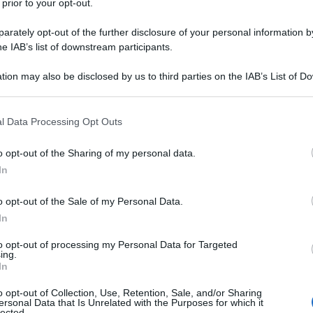
 prior to your opt-out.
rately opt-out of the further disclosure of your personal information by
he IAB’s list of downstream participants.
tion may also be disclosed by us to third parties on the IAB’s List of 
Descrizione tipo ricetta:
RR – RIPETIBILE
 that may further disclose it to other third parties.
10V IN 6MESI
 that this website/app uses one or more Google services and may gath
l Data Processing Opt Outs
Forma farmaceutica:
COMPRESSE
including but not limited to your visit or usage behaviour. You may click 
 to Google and its third-party tags to use your data for below specifi
o opt-out of the Sharing of my personal data.
ogle consent section.
Presenza Lattosio:
Si
In
l’ipertensione arteriosa e dell’insufficienza cardiaca.
o opt-out of the Sale of my Personal Data.
In
to opt-out of processing my Personal Data for Targeted
ing.
a, crospovidone, povidone, sodio stearil fumarato.
In
o opt-out of Collection, Use, Retention, Sale, and/or Sharing
ersonal Data that Is Unrelated with the Purposes for which it
lected.