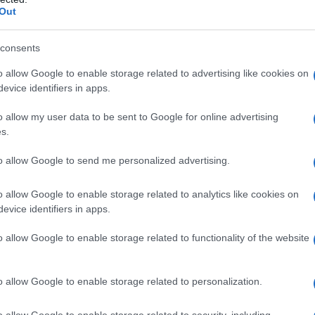
Out
 ACE–inibitori o ad uno qualsiasi degli eccipienti.
iato a precedenti somministrazioni di ACE–Inibitori.
consents
danza (vedere paragrafi 4.4 e 4.6). Età pediatrica
 di Fosipres con medicinali contenti aliskiren è
o allow Google to enable storage related to advertising like cookies on
bete mellito o compromissione renale (velocità di
evice identifiers in apps.
73m²) (vedere paragrafi 4.5 e 5.1).
o allow my user data to be sent to Google for online advertising
s.
to allow Google to send me personalized advertising.
cessaria per mantenere un controllo stabile della
aggior parte dei pazienti ottiene un adeguato
o allow Google to enable storage related to analytics like cookies on
a unica dose giornaliera di 20 mg. La dose iniziale
evice identifiers in apps.
 sodico) è di 10 mg una volta al dì. Il dosaggio
to valutando la risposta pressoria del paziente. In
naliera, può verificarsi una riduzione dell’effetto
o allow Google to enable storage related to functionality of the website
lla dose. In tal caso, si deve considerare una duplice
soddisfacentemente controllata con FOSIPRES in
tico. La concomitante somministrazione di FOSIPRES
o allow Google to enable storage related to personalization.
sali di potassio o diuretici risparmiatori di potassio
a.
Insufficienza cardiaca
: la dose iniziale di FOSIPRES
o allow Google to enable storage related to security, including