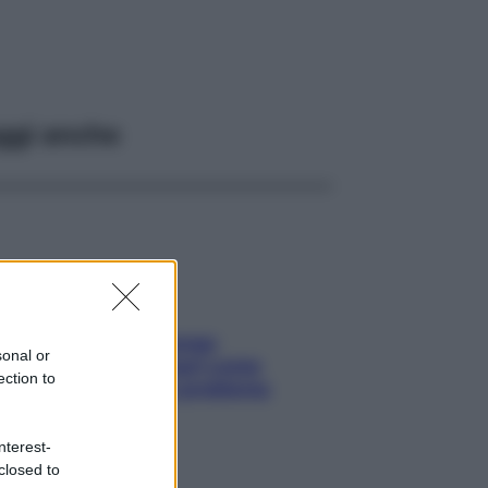
ggi anche
Capelli spezzati lungo
sonal or
l’attaccatura? Scopri come
ection to
risolvere l’annoso problema
nterest-
closed to