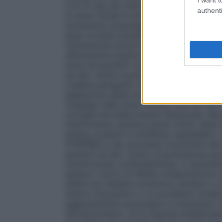
è di 10 mg una volta al giorno. L’inizio d
authenti
la dose iniziale è ben tollerata, si può pr
incremento posologico sino a 40 mg una v
dopo la dose iniziale, non deve comunqu
l’ipotensione dovrà essere attentamente val
eliminazione duplice (epatica e renale) e 
dose nei pazienti con alterata funzione e
ad alto rischio la prima somministrazione
(vedere paragrafo 4.4). L’inizio della tera
deplezione salina e/o idrica, la sospensio
l’impiego della dose minima. Ove ciò non s
normale dovrebbe essere dimezzata. Nei p
insufficienza cardiaca grave l’inizio del
essere condotti in ambiente ospedaliero. 
FOSIPRES e dei successivi incrementi del d
pazienti ad alto rischio di ipotensione a
monitorizzati, preferibilmente, in ambient
almeno il picco di effetto antipertensivo d
affetti da malattia ischemica cardiaca o c
infarto miocardico o un accidente cereb
aggiustamento posologico è necessario ne
farmacocinetici, nè la risposta antiperten