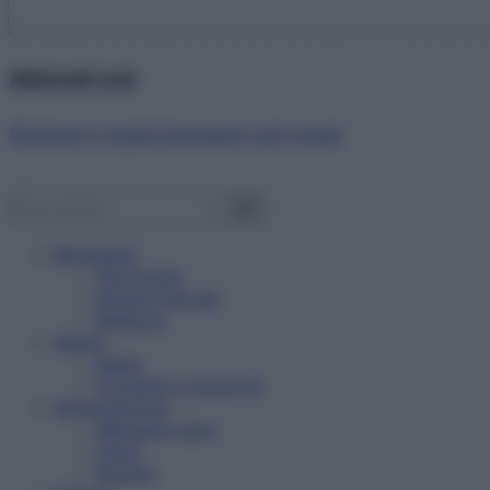
Abbonati ora!
Starbene ti regala benessere ogni mese!
Benessere
Psicologia
Rimedi naturali
Bellezza
Salute
News
Problemi e soluzioni
Alimentazione
Mangiare sano
Diete
Ricette