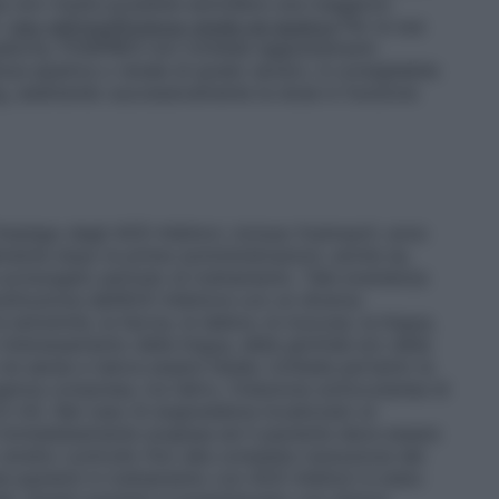
e non risulta possibile escludere una maggiore
.
Uso nell’insufficienza renale ed epatica
Per la sua
atoria, FOSIPRES non richiede aggiustamenti
enza epatica o renale di grado severo, è consigliabile
 mg, adattando successivamente la dose in funzione
mpiego degli ACE–Inibitori, incluso fosinopril, sono
almente dopo le prime somministrazioni, anche se,
prolungato periodo di trattamento. Tale evenienza
sostituzione dell’ACE–Inibitore con un diverso
estremità, la faccia, le labbra, le mucose, la lingua,
interessamento della lingua, della glottide e/o della
vie aeree e talora essere fatale; richiede pertanto la
nza compresa, tra l’altro, l’iniezione sottocutanea di
,5 ml). Nel caso di angioedema localizzato ai
re immediatamente sospesa ed il paziente deve essere
tretto controllo fino alla completa risoluzione del
ei pazienti in trattamento con ACE–Inibitori è stato