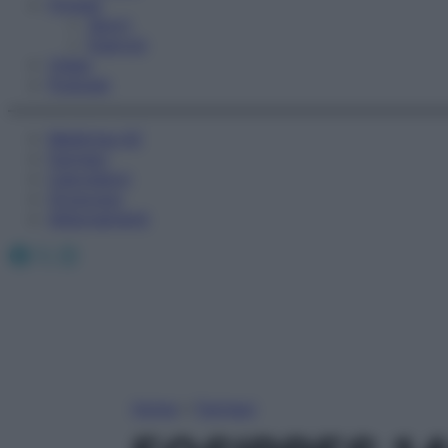
Fitness
Sport
Esercizi
Video
Podcast
Medicina AZ
Farmaci
Calcolatori
Oroscopo
Abbonamenti
Facebook
X
Instagram
Home
»
Farmaci