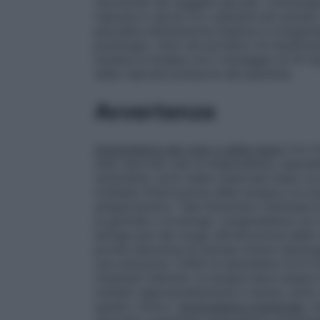
riscontrati nei soggetti giovani. Comunqu
risposta in alcuni tra i pazienti più anziani
peculiare eliminazione duplice e compens
posologici. Solo nei portatori di insuffici
iniziare la terapia con il dosaggio di 10
della risposta pressoria del paziente.
Avvertenze
Angioedema del collo e della testa
Con l’i
stati riportati casi di angioedema, speci
raramente, sono state osservate dopo un 
richiede l’interruzione della terapia e la 
antipertensivo. Tale fenomeno interessa le 
la glottide o la laringe. L’angioedema con 
laringe può dar luogo all’ostruzione delle 
pronta adozione di idonee misure d’emerge
una soluzione 1:1000 di adrenalina (0,3–0
rimanenti distretti, la terapia deve esse
trattato appropriatamente e tenuto sotto s
quadro clinico.
Angioedema intestinale
: n