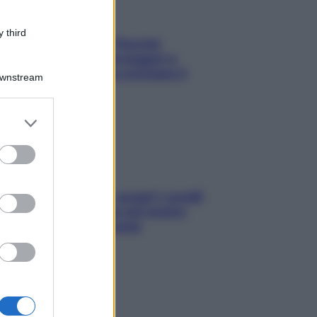
 third
Fame dopo cena? Perché
succede e 6 snack leggeri e
appetitosi che non rovinano il
Downstream
sonno
er and store
to grant or
ed purposes
Non solo Maldive: scopri i coralli
che si nascondono nel nostro
Mediterraneo (e come
proteggerli)