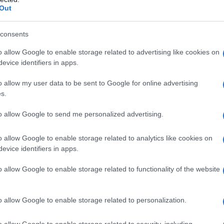
Out
consents
ri inibitori dell’enzima di conversione dell’angiotensina
 elencati al paragrafo 6.1. • Anamnesi di angioedema
o allow Google to enable storage related to advertising like cookies on
bitori. • Angioedema idiopatico o ereditario. •
evice identifiers in apps.
edere paragrafi 4.4 e 4.6). • È controindicato l’uso
 e medicinali contenenti aliskiren in pazienti con
o allow my user data to be sent to Google for online advertising
la funzionalità renale (GFR <60 ml/min/1,73 m²)
s.
to allow Google to send me personalized advertising.
o allow Google to enable storage related to analytics like cookies on
evice identifiers in apps.
ta studiata in pazienti con grave insufficienza
75 anni trattati per l’insufficienza cardiaca (vedere
 rischio di ipotensione (a causa dell’attivazione del
o allow Google to enable storage related to functionality of the website
vedere paragrafo 4.4, quali i pazienti con grave
 oltre i 75 anni trattati per insufficienza cardiaca, i
/o epatica ed i pazienti trattati con diuretici, si
o allow Google to enable storage related to personalization.
amento con una dose ridotta (5 mg) assumendola
 giorno. La dose deve essere adattata
o allow Google to enable storage related to security, including