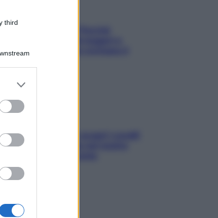
 third
Fame dopo cena? Perché
succede e 6 snack leggeri e
appetitosi che non rovinano il
Downstream
sonno
er and store
to grant or
ed purposes
Non solo Maldive: scopri i coralli
che si nascondono nel nostro
Mediterraneo (e come
proteggerli)