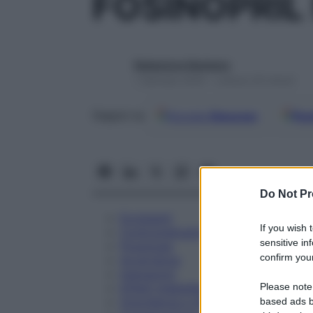
FOSINOPRIL
Redazione Starbene
1 Gennaio 2025 – Lettura 30 minuti
Google
Discover
Fon
Seguici su
Do Not Pr
Eccipienti
If you wish 
Controindicazioni
sensitive in
Posologia
confirm your
Avvertenze
Interazioni
Please note
Effetti Indesiderati
Gravidanza e Allattamento
based ads b