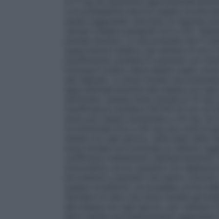
di 5 mg da assumersi approssimativamente 
e la potassiemia devono essere monitorat
essere aggiustato secondo la risposta pres
ripresa (vedere paragrafi 4.4 e 4.5). Quand
prende diuretici, si raccomanda che il tra
supervisione medica, per almeno 8 ore e fi
Insufficienza cardiaca
In pazienti con insu
Fosinopril sodico deve essere usato come 
alla digitale. La dose iniziale raccomanda
approssimativamente alla stessa ora ogni 
settimane. Questa dose iniziale di 10 mg 
insufficienza cardiaca (NYHA IV) e/o di ol
dose può essere aumentata a 20 mg. Se la 
incrementata fino a 40 mg una volta al g
stessa ora ogni giorno, sulla base della r
dose iniziale non preclude un attento agg
un’efficace trattamento dell’ipertensione. 
sintomatica, ad es. pazienti con deplezio
ipovolemia o pazienti che hanno ricevuto 
queste condizioni, se possibile, prima del
decidere di dare una dose iniziale giorn
alla stessa ora ogni giorno, per valutare l
deve essere successivamente aggiustata f