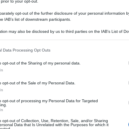
 prior to your opt-out.
rately opt-out of the further disclosure of your personal information by
he IAB’s list of downstream participants.
tion may also be disclosed by us to third parties on the IAB’s List of 
Descrizione tipo ricetta:
RR – RIPETIBILE
 that may further disclose it to other third parties.
10V IN 6MESI
 that this website/app uses one or more Google services and may gath
l Data Processing Opt Outs
Forma farmaceutica:
COMPRESSE
including but not limited to your visit or usage behaviour. You may click 
DIVISIBILI
 to Google and its third-party tags to use your data for below specifi
o opt-out of the Sharing of my personal data.
ogle consent section.
In
o opt-out of the Sale of my Personal Data.
 dell’insufficienza cardiaca sintomatica.
In
to opt-out of processing my Personal Data for Targeted
ing.
In
stallina Sodio amido glicolato (tipo A) Idrossipropil
o opt-out of Collection, Use, Retention, Sale, and/or Sharing
ersonal Data that Is Unrelated with the Purposes for which it
lected.