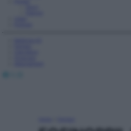
Fitness
Sport
Esercizi
Video
Podcast
Medicina AZ
Farmaci
Calcolatori
Oroscopo
Abbonamenti
Facebook
X
Instagram
Home
»
Farmaci