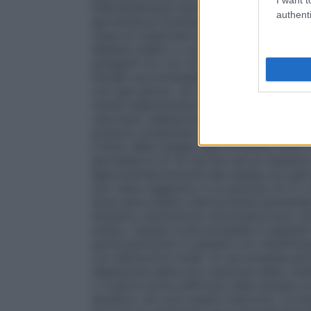
individualmente secondo il profilo del paz
authenti
Ipertensione
Fosinopril sodico può essere
classi di medicinali antipertensivi, tranne
diabete mellito o compromissione della f
paragrafi 4.3, 4.4, 4.5 e 5.1)
Pazienti ipert
iniziale raccomandata è di 10 mg una vol
ora ogni giorno. Se necessario la dose p
renina-angiotensina-aldosterone fortement
vascolare, deplezione salina o della vol
possono presentare un’eccessiva caduta d
L’inizio della terapia deve avvenire sotto
giornaliera è di 10 mg fino ad un massimo
approssimativamente alla stessa ora ogni 
non viene raggiunto in un periodo di 3 o 4
dose deve essere ulteriormente aumenta
diuretica
. Ipotensione sintomatica può com
sodico. Questo è più probabile in pazient
particolarmente in pazienti con insufficie
con disfunzioni renali. Si raccomanda per
deplezione salina e/o riduzione della volem
o 3 giorni prima dell’inizio della terapia co
diuretico non può essere interrotto, la te