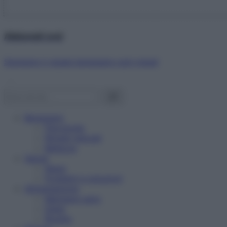
Abbonati ora!
Starbene ti regala benessere ogni mese!
Benessere
Psicologia
Rimedi naturali
Bellezza
Salute
News
Problemi e soluzioni
Alimentazione
Mangiare sano
Diete
Ricette