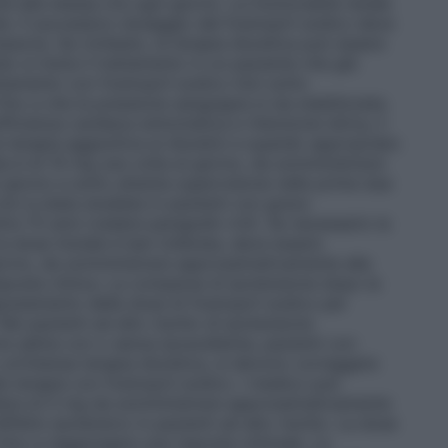
alla stessa ora ogni giorno. La funzionalità renale
e. Il successivo dosaggio del fosinopril sodico deve
soria. Se richiesto, la terapia diuretica può essere
o si inizia il trattamento in un paziente che già
ttamento con fosinopril sodico inizi sotto
no a che la pressione sanguigna si sia stabilizzata.
fficienza cardiaca sintomatica e ritenzione idrica, il
terapia aggiuntiva ai diuretici e quando appropriato
ta è di 10 mg una volta al giorno, da somministrarsi
giorno e sotto attenta supervisione nelle prime due
non è stata studiata in pazienti con grave
tre 75 anni (vedere paragrafo 4.4). Se necessario la
dose iniziale è ben tollerata, deve essere
iorno, da somministrare approssimativamente alla
isposta clinica. La comparsa di ipotensione dopo la
iustamento della dose di fosinopril sodico per
Nei pazienti ad alto rischio di ipotensione
ne salina con o senza iposodiemia, pazienti con
un’intensa terapia diuretica, si devono correggere
la terapia con fosinopril sodico. l medico può
aliera di 5 mg da somministrare approssimativamente
’effetto ipotensivo in pazienti ad alto rischio. La dose
ino a raggiungere una risposta ottimale. La