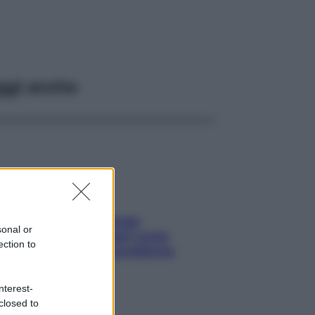
ggi anche
Capelli spezzati lungo
sonal or
l’attaccatura? Scopri come
ection to
risolvere l’annoso problema
nterest-
closed to