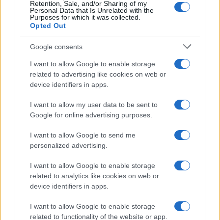
Retention, Sale, and/or Sharing of my
Personal Data that Is Unrelated with the
Purposes for which it was collected.
Opted Out
Google consents
I want to allow Google to enable storage
related to advertising like cookies on web or
device identifiers in apps.
I want to allow my user data to be sent to
Google for online advertising purposes.
I want to allow Google to send me
personalized advertising.
I want to allow Google to enable storage
related to analytics like cookies on web or
device identifiers in apps.
I want to allow Google to enable storage
related to functionality of the website or app.