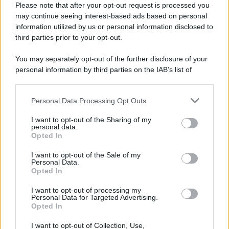
Please note that after your opt-out request is processed you
may continue seeing interest-based ads based on personal
information utilized by us or personal information disclosed to
third parties prior to your opt-out.
You may separately opt-out of the further disclosure of your
personal information by third parties on the IAB’s list of
downstream participants.
Personal Data Processing Opt Outs
This information may also be disclosed by us to third parties
on the IAB’s List of Downstream Participants that may further
I want to opt-out of the Sharing of my
disclose it to other third parties.
personal data.
Opted In
Please note that this website/app uses one or more Google
services and may gather and store information including but
I want to opt-out of the Sale of my
Personal Data.
not limited to your visit or usage behaviour. You may click to
Opted In
grant or deny consent to Google and its third-party tags to
use your data for below specified purposes in below Google
I want to opt-out of processing my
consent section.
Personal Data for Targeted Advertising.
Opted In
I want to opt-out of Collection, Use,