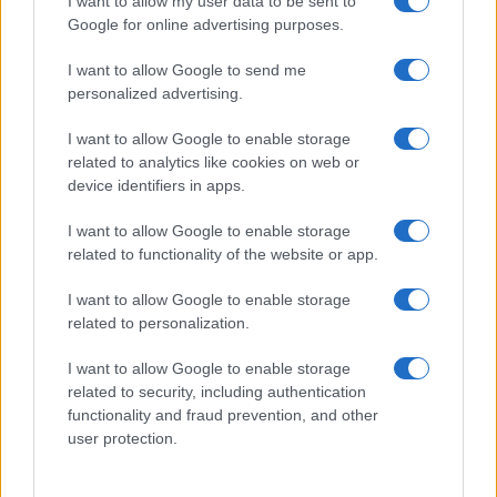
I want to allow my user data to be sent to
Google for online advertising purposes.
I want to allow Google to send me
personalized advertising.
I want to allow Google to enable storage
related to analytics like cookies on web or
device identifiers in apps.
I want to allow Google to enable storage
related to functionality of the website or app.
I want to allow Google to enable storage
related to personalization.
I want to allow Google to enable storage
related to security, including authentication
functionality and fraud prevention, and other
user protection.