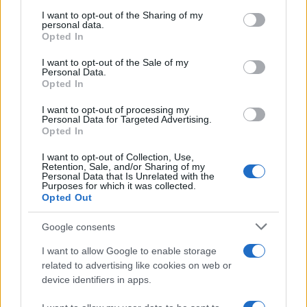
on the IAB’s List of Downstream Participants that may further
I want to opt-out of the Sharing of my
disclose it to other third parties.
personal data.
Opted In
Please note that this website/app uses one or more Google
services and may gather and store information including but
I want to opt-out of the Sale of my
Personal Data.
not limited to your visit or usage behaviour. You may click to
Opted In
grant or deny consent to Google and its third-party tags to
use your data for below specified purposes in below Google
I want to opt-out of processing my
consent section.
Personal Data for Targeted Advertising.
Opted In
I want to opt-out of Collection, Use,
Retention, Sale, and/or Sharing of my
Personal Data that Is Unrelated with the
Purposes for which it was collected.
Opted Out
Google consents
I want to allow Google to enable storage
related to advertising like cookies on web or
device identifiers in apps.