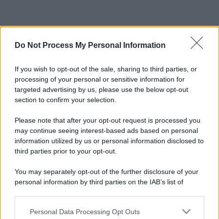
Do Not Process My Personal Information
If you wish to opt-out of the sale, sharing to third parties, or
processing of your personal or sensitive information for
targeted advertising by us, please use the below opt-out
section to confirm your selection.
Please note that after your opt-out request is processed you
may continue seeing interest-based ads based on personal
information utilized by us or personal information disclosed to
third parties prior to your opt-out.
You may separately opt-out of the further disclosure of your
personal information by third parties on the IAB’s list of
downstream participants.
Personal Data Processing Opt Outs
This information may also be disclosed by us to third parties