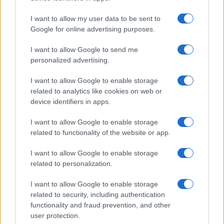
I want to allow my user data to be sent to
Google for online advertising purposes.
I want to allow Google to send me
personalized advertising.
I want to allow Google to enable storage
related to analytics like cookies on web or
device identifiers in apps.
I want to allow Google to enable storage
related to functionality of the website or app.
I want to allow Google to enable storage
related to personalization.
I want to allow Google to enable storage
related to security, including authentication
functionality and fraud prevention, and other
user protection.