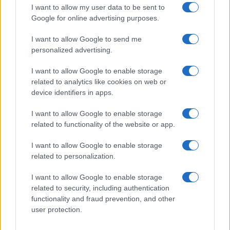
I want to allow my user data to be sent to
Google for online advertising purposes.
I want to allow Google to send me
personalized advertising.
I want to allow Google to enable storage
related to analytics like cookies on web or
device identifiers in apps.
I want to allow Google to enable storage
related to functionality of the website or app.
I want to allow Google to enable storage
related to personalization.
I want to allow Google to enable storage
related to security, including authentication
functionality and fraud prevention, and other
user protection.