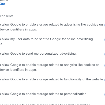
Out
roindicazioni per i beta–bloccanti somministrati per
ci dei beta–bloccanti dopo instillazione oculare siano
Ipersensibilità al principio attivo o ad uno qualsiasi
consents
– Patologie reattive delle vie respiratorie quali asma
e, gravi broncopneumopatie croniche ostruttive. –
o allow Google to enable storage related to advertising like cookies on
. – Blocchi atrioventricolari di secondo e terzo
evice identifiers in apps.
ndrome del seno malato (incluso il blocco seno–
mocitoma non trattato.
o allow my user data to be sent to Google for online advertising
s.
to allow Google to send me personalized advertising.
del collirio: 1% e 2%. Instillare 1 goccia di Fortinol
o allow Google to enable storage related to analytics like cookies on
attino. – Per somministrare il trattamento, tirare
evice identifiers in apps.
d instillare una goccia mentre si guarda in alto,
lire adeguatamente l’eccesso di prodotto ad occhio
o allow Google to enable storage related to functionality of the website
atamente dopo l’uso, Si raccomanda di iniziare il
o una goccia di Fortinol al dosaggio più basso.
ssione intraoculare da parte del collirio a base di
o allow Google to enable storage related to personalization.
imane, e di conseguenza la valutazione del
ne della pressione intraoculare ed un esame corneale
o allow Google to enable storage related to security, including