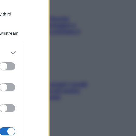
 third
Fame dopo cena? Perché
succede e 6 snack leggeri e
appetitosi che non rovinano il
Downstream
sonno
er and store
to grant or
ed purposes
Non solo Maldive: scopri i coralli
che si nascondono nel nostro
Mediterraneo (e come
proteggerli)