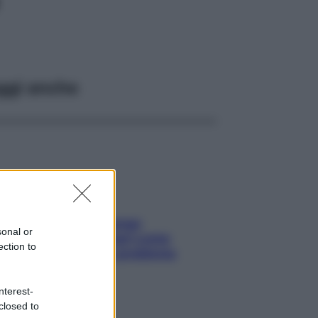
ggi anche
Capelli spezzati lungo
sonal or
l’attaccatura? Scopri come
ection to
risolvere l’annoso problema
nterest-
closed to