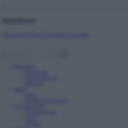
Abbonati ora!
Starbene ti regala benessere ogni mese!
Benessere
Psicologia
Rimedi naturali
Bellezza
Salute
News
Problemi e soluzioni
Alimentazione
Mangiare sano
Diete
Ricette