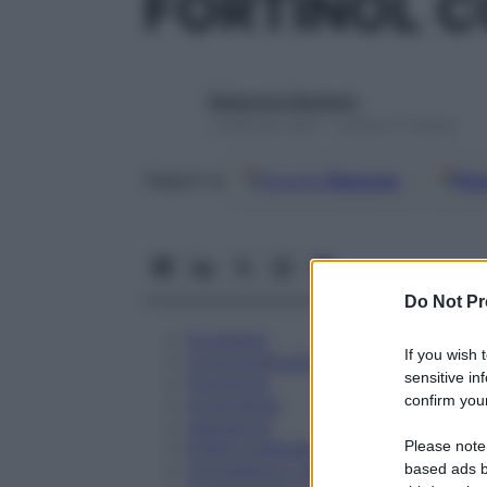
FORTINOL C
Redazione Starbene
1 Gennaio 2025 – Lettura 17 minuti
Google
Discover
Fon
Seguici su
Do Not Pr
Eccipienti
If you wish 
Controindicazioni
sensitive in
Posologia
confirm your
Avvertenze
Interazioni
Please note
Effetti Indesiderati
Gravidanza e Allattamento
based ads b