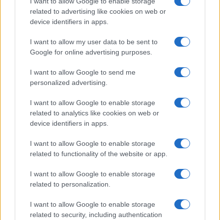
I want to allow Google to enable storage
related to advertising like cookies on web or
device identifiers in apps.
I want to allow my user data to be sent to
Google for online advertising purposes.
I want to allow Google to send me
personalized advertising.
I want to allow Google to enable storage
related to analytics like cookies on web or
device identifiers in apps.
I want to allow Google to enable storage
related to functionality of the website or app.
I want to allow Google to enable storage
related to personalization.
I want to allow Google to enable storage
related to security, including authentication