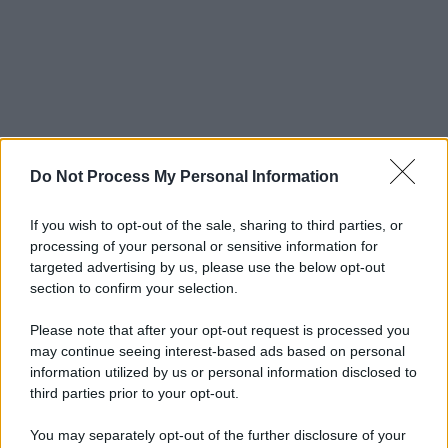
Do Not Process My Personal Information
If you wish to opt-out of the sale, sharing to third parties, or
processing of your personal or sensitive information for
targeted advertising by us, please use the below opt-out
section to confirm your selection.
Please note that after your opt-out request is processed you
may continue seeing interest-based ads based on personal
information utilized by us or personal information disclosed to
third parties prior to your opt-out.
You may separately opt-out of the further disclosure of your