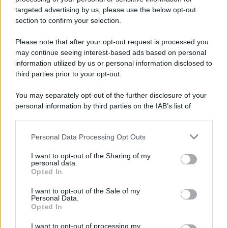
targeted advertising by us, please use the below opt-out
section to confirm your selection.
Please note that after your opt-out request is processed you
may continue seeing interest-based ads based on personal
information utilized by us or personal information disclosed to
third parties prior to your opt-out.
You may separately opt-out of the further disclosure of your
personal information by third parties on the IAB’s list of
downstream participants.
Personal Data Processing Opt Outs
This information may also be disclosed by us to third parties
on the IAB’s List of Downstream Participants that may further
I want to opt-out of the Sharing of my
disclose it to other third parties.
personal data.
Opted In
Please note that this website/app uses one or more Google
services and may gather and store information including but
I want to opt-out of the Sale of my
Personal Data.
not limited to your visit or usage behaviour. You may click to
Opted In
grant or deny consent to Google and its third-party tags to
use your data for below specified purposes in below Google
I want to opt-out of processing my