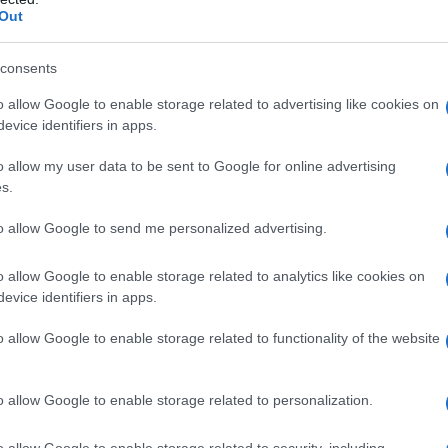
Out
consents
o allow Google to enable storage related to advertising like cookies on
 inferiore a 12 anni. Flurbiprofene Coop è
evice identifiers in apps.
lità al principio attivo o ad uno qualsiasi degli
iprofene è controindicato in pazienti con nota
o allow my user data to be sent to Google for online advertising
 rinite, angioedema, broncospasmo) verso il
s.
ienti, e verso aspirina o altri FANS. Flurbiprofene è
ria di emorragia gastrointestinale o perforazione
to allow Google to send me personalized advertising.
ANS. Flurbiprofene non deve essere assunto da
mnestica , morbo di Crohn, ulcera peptica ricorrente o
o allow Google to enable storage related to analytics like cookies on
 due o più episodi distinti di dimostrata ulcerazione
evice identifiers in apps.
ndicato in pazienti con severa insufficienza
sufficienza renale (vedere paragrafo 4.4). Terzo
o allow Google to enable storage related to functionality of the website
o allow Google to enable storage related to personalization.
o allow Google to enable storage related to security, including