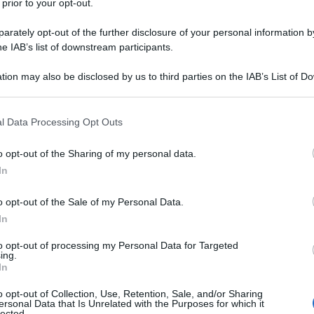
 prior to your opt-out.
rately opt-out of the further disclosure of your personal information by
he IAB’s list of downstream participants.
tion may also be disclosed by us to third parties on the IAB’s List of 
Descrizione tipo ricetta:
OTC – LIBERA
 that may further disclose it to other third parties.
VENDITA
 that this website/app uses one or more Google services and may gath
l Data Processing Opt Outs
Forma farmaceutica:
SPRAY MUCOSA
including but not limited to your visit or usage behaviour. You may click 
ORALE
 to Google and its third-party tags to use your data for below specifi
o opt-out of the Sharing of my personal data.
ogle consent section.
o-infiammatori anche associati a dolore del cavo
In
aringiti), anche in conseguenza di terapia dentaria
o opt-out of the Sale of my Personal Data.
In
to opt-out of processing my Personal Data for Targeted
ing.
In
 e FLURBIPROFENE COOP 0,25% Spray per mucosa
iquido non cristallizzabile, olio di ricino idrogenato-
o opt-out of Collection, Use, Retention, Sale, and/or Sharing
tile paraidrossibenzoato, propile
ersonal Data that Is Unrelated with the Purposes for which it
ent V (E131), acido citrico, sodio idrossido, acqua
lected.