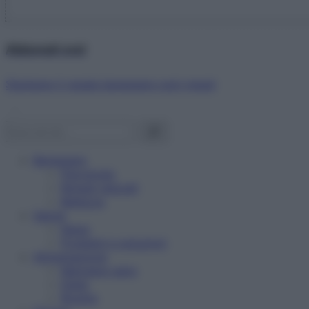
Abbonati ora!
Starbene ti regala benessere ogni mese!
Benessere
Psicologia
Rimedi naturali
Bellezza
Salute
News
Problemi e soluzioni
Alimentazione
Mangiare sano
Diete
Ricette