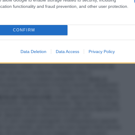
nimizzati con l’uso della più bassa dose efficace per
to che occorre per controllare i sintomi (vedere
cation functionality and fraud prevention, and other user protection.
mg/ml Collutorio
Posologia
Adulti
: due o tre
 (1 misurino) di collutorio.
Popolazione pediatrica
r gli adulti. Bambini di età inferiore a 12 anni: non
a 12 anni (vedere paragrafo 4.3)
Popolazioni speciali
CONFIRM
bili sono limitati, pertanto non può essere fatta alcuna
. Gli anziani hanno un maggior rischio di gravi
(vedere paragrafo 4.4).
Pazienti con insufficienza
Data Deletion
Data Access
Privacy Policy
el dosaggio in pazienti con insufficienza epatica da
dicato in pazienti con insufficienza epatica grave
ficienza renale
: non è necessaria una riduzione del
nale da lieve a moderata. Flurbiprofene è
nza renale grave (vedere paragrafo 4.3)
Modo di
iacquare o mantenere in bocca durante i gargarismi
rio può essere usato puro o diluito in mezzo bicchiere
ray per mucosa orale
Adulti
: applicare una dose (2
rettamente sulla parte interessata. Ogni spruzzo eroga
i principio attivo.
Popolazione pediatrica
Bambini di
i. Bambini di età inferiore a 12 anni: non
a 12 anni (vedere paragrafo 4.3)
Popolazioni speciali
bili sono limitati, pertanto non può essere fatta alcuna
. Gli anziani hanno un maggior rischio di gravi