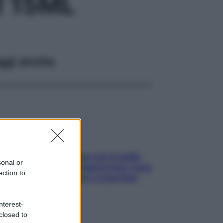
 15ML
ggi anche
Perché la pressione con il caldo
sonal or
scende e sale all’improvviso: cosa
ection to
succede alle donne e cosa fare
subito
nterest-
closed to