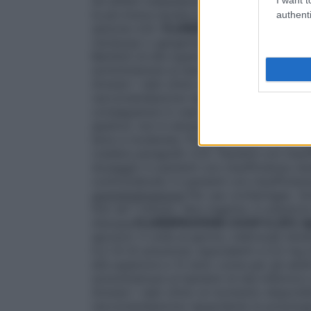
Gli effetti indesiderati possono essere mi
la più breve durata possibile di trattamen
authenti
sezione 4.4).
FLURBIPROFENE COOP 0,25 
risciacqui o gargarismi al giorno con 10 ml
Bambini di età superiore a 12 anni: come pe
somministrare ai bambini di età inferiore 
Anziani
: i dati clinici al momento disponi
raccomandazione riguardante la posologia
conseguenze in caso di reazioni avverse 
epatica
: non è necessaria una riduzione d
lieve a moderata. Flurbiprofene è controin
(vedere paragrafo 4.3).
Pazienti con insuf
dosaggio in pazienti con insufficienza re
controindicato in pazienti con insufficie
somministrazione
Per uso orofaringeo. Sc
fino ad 1 minuto. Non ingerire. Il colluto
d’acqua.
FLURBIPROFENE COOP 0,25% Sp
spruzzi) 3 volte al giorno, indirizzati di
0,2 ml di soluzione, equivalenti a 0,5 mg d
età superiore a 12 anni: come per gli adult
somministrare ai bambini di età inferiore 
Anziani
: i dati clinici al momento disponi
raccomandazione riguardante la posologia