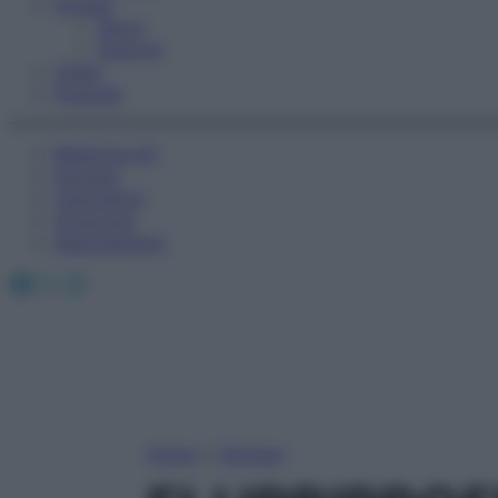
Fitness
Sport
Esercizi
Video
Podcast
Medicina AZ
Farmaci
Calcolatori
Oroscopo
Abbonamenti
Facebook
X
Instagram
Home
»
Farmaci