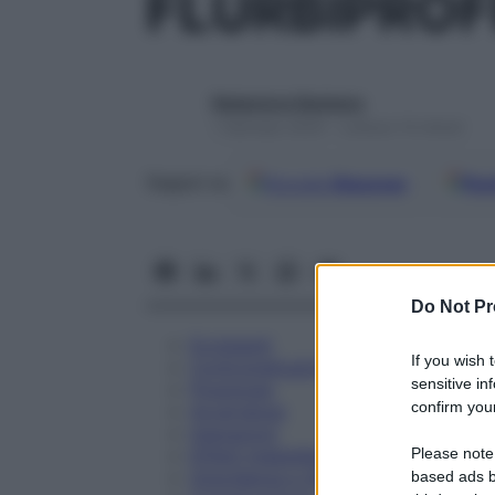
FLURBIPROF
Redazione Starbene
1 Gennaio 2025 – Lettura 14 minuti
Google
Discover
Fon
Seguici su
Do Not Pr
Eccipienti
If you wish 
Controindicazioni
sensitive in
Posologia
confirm your
Avvertenze
Interazioni
Please note
Effetti Indesiderati
Gravidanza e Allattamento
based ads b