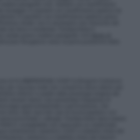
(vedere paragrafo 4.4).
Pazienti con insufficienza
el dosaggio in pazienti con insufficienza epatica da
dicato in pazienti con insufficienza epatica grave
ficienza renale
: non è necessaria una riduzione del
nale da lieve a moderata. Flurbiprofene è
nza renale grave (vedere paragrafo 4.3)
Modo di
irizzare l’erogatore verso la parte posteriore della
tizione di FLURBIPROFENE COOP 0,25mg/ml Collutorio
y per mucosa orale non comporta alcun danno per
mente inferiori a quelle della posologia singola del
zienti anziani hanno una aumentata frequenza di
morragia gastrointestinale e perforazione, che
rie
Sono stati riportati casi di broncospasmo con
 asma bronchiale o allergie. Flurbiprofene deve essere
i FANS
È consigliabile non associare un medicinale
pus eritematoso sistemico (LES) e malattia mista del
ritematoso sistemico e malattia mista del tessuto