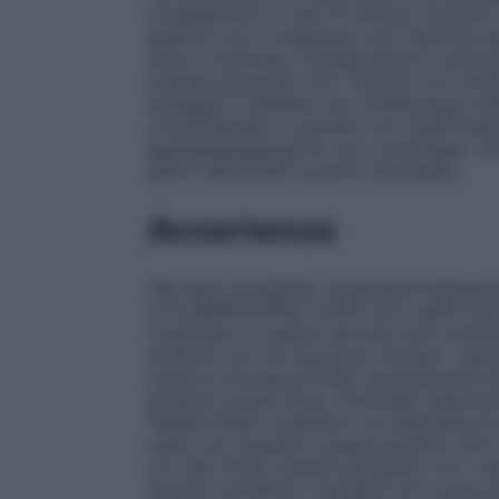
conseguenze in caso di reazioni avverse 
epatica
: non è necessaria una riduzione d
lieve a moderata. Flurbiprofene è controin
(vedere paragrafo 4.3).
Pazienti con insuf
dosaggio in pazienti con insufficienza re
controindicato in pazienti con insufficie
somministrazione
Per uso orofaringeo. Ind
gola e spruzzare la parte interessata.
Avvertenze
Alle dosi consigliate, l’eventuale deglu
e FLURBIPROFENE COOP 0,25 mg/ml Spra
il paziente, in quanto tali dosi sono ampia
prodotto per via sistemica. Anziani: i pa
reazioni avverse ai FANS, specialmente e
possono essere fatali.
Patologie respirato
flurbiprofene in pazienti con anamnesi di
usato con cautela in questi pazienti.
Altr
con altri FANS (vedere paragrafo 4.5).
Lu
tessuto connettivo
I pazienti con Lupus e