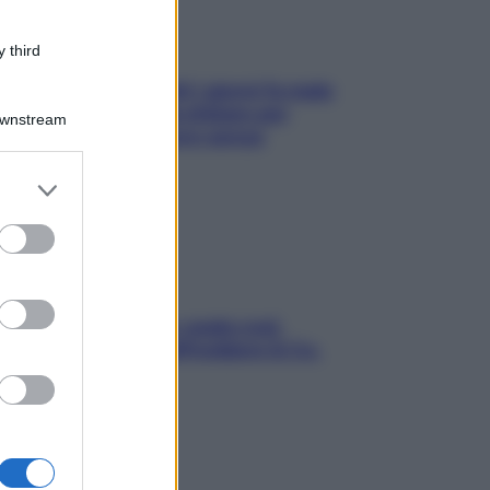
 third
Doccia, lavarsi tutti i giorni fa male
alla pelle? I miti da sfatare per
Downstream
proteggerla davvero senza
stressarla
er and store
to grant or
ed purposes
Aria condizionata: usala così,
senza rischiare raffreddore & Co.