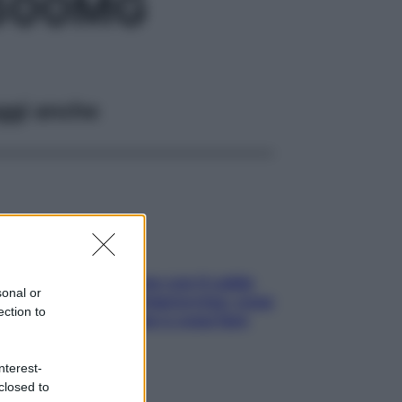
 600MG
ggi anche
Perché la pressione con il caldo
sonal or
scende e sale all’improvviso: cosa
ection to
succede alle donne e cosa fare
subito
nterest-
closed to