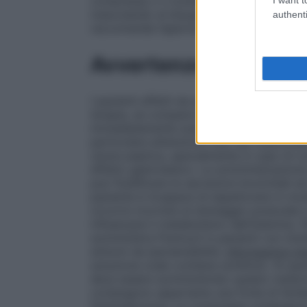
compressa o il contenuto di una bustina i
mescolando al bisogno con un cucchiaino. 
authenti
raccomanda l’apertura a strappo del blister
Avvertenze
I pazienti affetti da asma bronchiale deb
terapia, se compare broncospasmo il trat
immediatamente sospeso e deve essere av
particolare attenzione l’uso del medicinale
ulcera peptica, specialmente in caso di 
effetto gastrolesivo. La somministrazione d
può fluidificare le secrezioni bronchiali 
paziente è incapace di espettorare in modo
occorre ricorrere al drenaggio posturale 
influenzare il metabolismo dell’istamina.
somministra Fluimucil in pazienti con into
sintomi da ipersensibilità.
Informazioni imp
soluzione orale contiene sorbitolo. Ai pazi
deve essere somministrato questo medicin
contengono aspartame una fonte di fenila
fenilchetonuria. Le compresse contengono