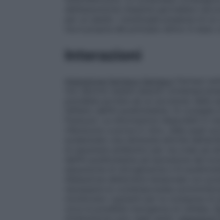
dell’assunzione massima giornaliera racc
per un adulto. L’eventuale presenza di un
ma è propria del principio attivo in esso 
Interazioni
Interazione farmaco-farmaco
Farmaci anti
non devono essere assunti contemporaneam
potrebbe portare ad un accumulo delle sec
l’effetto dell’N-acetilcisteina. Si consigli
Fluimucil. Le informazioni disponibili in me
riferiscono a prove in vitro, nelle quali 
evidenziato una diminuita attività dell’ant
di assumere antibiotici per via orale ad 
dell’N-acetilcisteina ad esclusione del l
assunzione di nitroglicerina e N-acetilcis
dilatazione dell’arteria temporale con pos
necessaria la contemporanea somministrazi
monitorare i pazienti per la comparsa di 
circa la possibile insorgenza di cefalea.
P
d’interazione solo negli adulti.
Interazioni