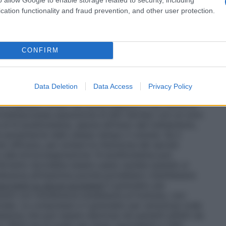
n un bicchiere contenente un po’ d’acqua
Per facilitare la fuoriuscita della compressa si
cation functionality and fraud prevention, and other user protection.
, utilizzando le tacche laterali.
CONFIRM
bono essere strettamente controllati durante la
tamento con N-acetilcisteina deve essere
Data Deletion
Data Access
Privacy Policy
viato un trattamento appropriato. Richiede
 in pazienti affetti da ulcera peptica o con storia di
contemporanea assunzione di altri farmaci con un noto
i N-acetilcisteina, specie all’inizio del trattamento,
ed aumentarne nello stesso tempo il volume. Se il
 efficace, per evitare la ritenzione dei secreti
e alla broncoaspirazione. N-acetilcisteina può
 Pertanto dovrebbe essere usata cautela quando si
lleranza all’istamina poiché potrebbero manifestarsi
ortanti su alcuni eccipienti
Il granulato per
enti con intolleranza erediataria al fruttosio, non
ale. Le compresse e il granulato per soluzione orale
lanina che può essere dannosa nei pazienti affetti da
 156,9 mg di sodio per dose, equivalenti a 7,8%