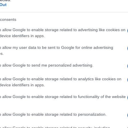
Out
consents
 qualsiasi degli eccipienti elencati al paragrafo 6.1.
rno (vedere paragrafo 4.6).
o allow Google to enable storage related to advertising like cookies on
evice identifiers in apps.
o allow my user data to be sent to Google for online advertising
s.
Un misurino da 15 ml, 1 compressa o una bustina al
li aggiustamenti della posologia possono riguardare la
to allow Google to send me personalized advertising.
razionamento della dose ma devono comunque essere
liero di 600 mg. La durata della terapia è da 5 a 10
o allow Google to enable storage related to analytics like cookies on
oniche andrà proseguita, a giudizio del medico, per
evice identifiers in apps.
identale o volontaria da paracetamolo
Per via orale,
reo da somministrare al più presto, entro 10 ore
o allow Google to enable storage related to functionality of the website
a ogni 4 ore e per 1-3 giorni da dosi singole di 70
sfamide
In un tipico ciclo di chemioterapia con iso e
e corporea al giorno per 5 giorni ogni 28 giorni, l’N-
o allow Google to enable storage related to personalization.
 via orale alla dose di 4 g/die nei giorni di
 4 dosi da 1 g.
Modalità d’uso
Sciogliere una
o allow Google to enable storage related to security, including