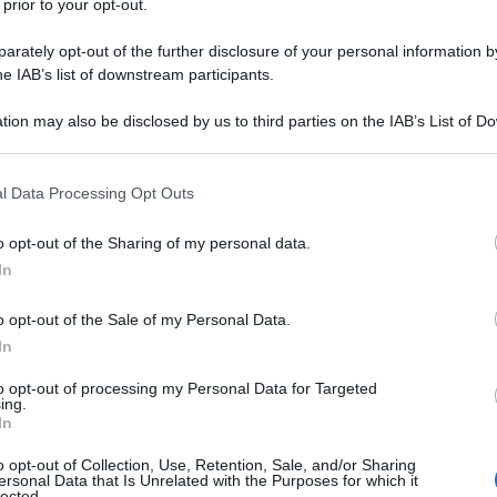
 prior to your opt-out.
rately opt-out of the further disclosure of your personal information by
he IAB’s list of downstream participants.
tion may also be disclosed by us to third parties on the IAB’s List of 
Descrizione tipo ricetta:
RR – RIPETIBILE
 that may further disclose it to other third parties.
10V IN 6MESI
 that this website/app uses one or more Google services and may gath
l Data Processing Opt Outs
Forma farmaceutica:
GRANULATO PER
including but not limited to your visit or usage behaviour. You may click 
SOLUZIONE ORALE
 to Google and its third-party tags to use your data for below specifi
o opt-out of the Sharing of my personal data.
ogle consent section.
caratterizzate da ipersecrezione densa e vischiosa:
In
riacutizzazioni, enfisema polmonare, mucoviscidosi e
ntossicazione accidentale o volontaria da
o opt-out of the Sale of my Personal Data.
famide.
In
to opt-out of processing my Personal Data for Targeted
ing.
In
ato, Acido citrico anidro, Aroma limone, Aspartame
o opt-out of Collection, Use, Retention, Sale, and/or Sharing
, Aroma arancia, Sorbitolo
ersonal Data that Is Unrelated with the Purposes for which it
lected.