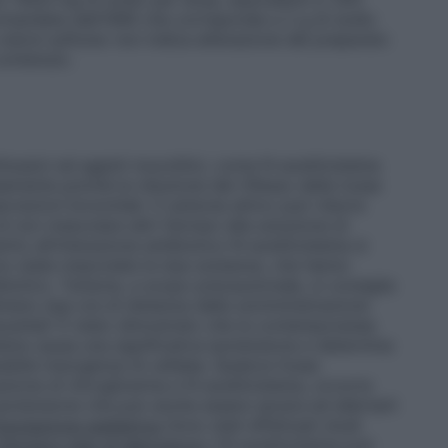
omandata dall’OMS che corrisponde a 2 g di sodio
 odore sulfureo non indica alterazione del preparato
contenuto.
tussivi ed agenti mucolitici, come N-acetilcisteina
ente poiché la riduzione del riflesso della tosse
rezioni bronchiali. Il carbone attivo può ridurre
a di non mescolare altri farmaci alla soluzione di
rito all’interazione antibiotico-N-acetilcisteina si
sono state mescolate le due sostanze, che hanno
ibiotico. Tuttavia, a scopo precauzionale, si consiglia
almeno due ore di distanza dalla somministrazione
oracarbef. È stato dimostrato che la contemporanea
teina causa una significativa ipotensione e determina
sibile insorgenza di cefalea. Qualora fosse
one di nitroglicerina e N-acetilcisteina, occorre
ipotensione che può anche essere severa ed allertarli
opolazione pediatrica
Sono stati effettuati studi
 farmaco-test di laboratorio
L’N-acetilcisteina può