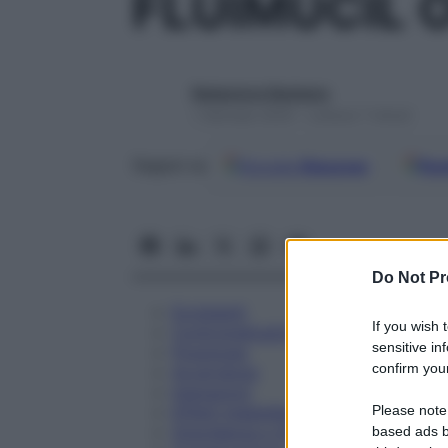
FLUIMUCIL 
Redazione Starbene
1 Gennaio 2025 – Lettura 7 minuti
Google
Discover
Fon
Seguici su
Do Not Pr
Eccipienti
If you wish 
Controindicazioni
sensitive in
Posologia
confirm your
Avvertenze
Interazioni
Please note
Effetti Indesiderati
Gravidanza e Allattamento
based ads b