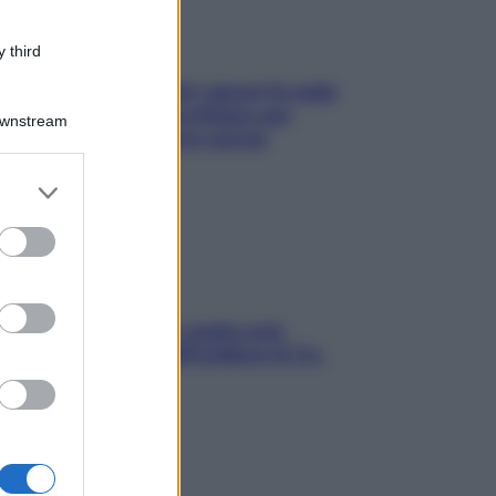
 third
Doccia, lavarsi tutti i giorni fa male
alla pelle? I miti da sfatare per
Downstream
proteggerla davvero senza
stressarla
er and store
to grant or
ed purposes
Aria condizionata: usala così,
senza rischiare raffreddore & Co.