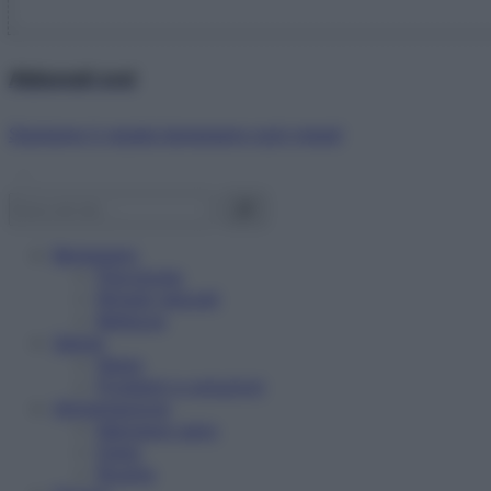
Abbonati ora!
Starbene ti regala benessere ogni mese!
Benessere
Psicologia
Rimedi naturali
Bellezza
Salute
News
Problemi e soluzioni
Alimentazione
Mangiare sano
Diete
Ricette