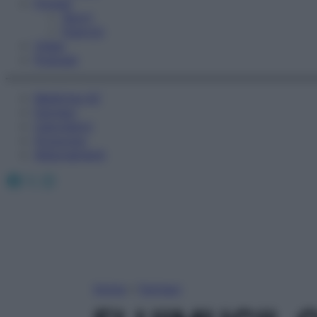
Fitness
Sport
Esercizi
Video
Podcast
Medicina AZ
Farmaci
Calcolatori
Oroscopo
Abbonamenti
Facebook
X
Instagram
Home
»
Farmaci