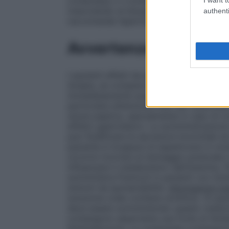
compressa o il contenuto di una bustina i
mescolando al bisogno con un cucchiaino. 
authenti
raccomanda l’apertura a strappo del blister
Avvertenze
I pazienti affetti da asma bronchiale deb
terapia, se compare broncospasmo il trat
immediatamente sospeso e deve essere av
particolare attenzione l’uso del medicinale
ulcera peptica, specialmente in caso di 
effetto gastrolesivo. La somministrazione d
può fluidificare le secrezioni bronchiali 
paziente è incapace di espettorare in modo
occorre ricorrere al drenaggio posturale 
influenzare il metabolismo dell’istamina.
somministra Fluimucil in pazienti con into
sintomi da ipersensibilità.
Informazioni imp
soluzione orale contiene sorbitolo. Ai pazi
deve essere somministrato questo medicin
contengono aspartame una fonte di fenila
fenilchetonuria. Le compresse contengono