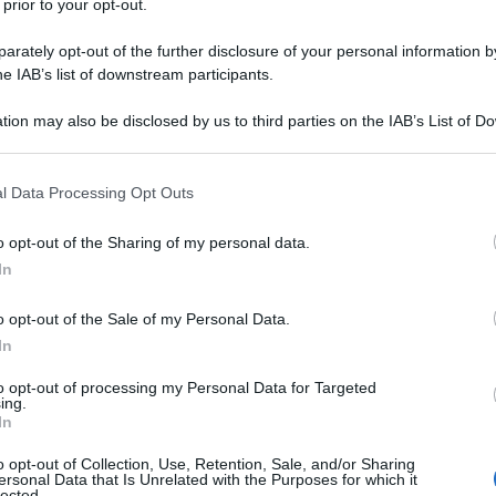
 prior to your opt-out.
rately opt-out of the further disclosure of your personal information by
he IAB’s list of downstream participants.
tion may also be disclosed by us to third parties on the IAB’s List of 
Descrizione tipo ricetta:
RR – RIPETIBILE
 that may further disclose it to other third parties.
10V IN 6MESI
 that this website/app uses one or more Google services and may gath
l Data Processing Opt Outs
Forma farmaceutica:
COMPRESSE
including but not limited to your visit or usage behaviour. You may click 
EFFERVESCENTI SOLUB.
 to Google and its third-party tags to use your data for below specifi
o opt-out of the Sharing of my personal data.
ogle consent section.
caratterizzate da ipersecrezione densa e vischiosa:
In
riacutizzazioni, enfisema polmonare, mucoviscidosi e
ntossicazione accidentale o volontaria da
o opt-out of the Sale of my Personal Data.
famide.
In
to opt-out of processing my Personal Data for Targeted
ing.
In
ato, Acido citrico anidro, Aroma limone, Aspartame
o opt-out of Collection, Use, Retention, Sale, and/or Sharing
, Aroma arancia, Sorbitolo
ersonal Data that Is Unrelated with the Purposes for which it
lected.