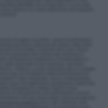
omandata dall’OMS che corrisponde a 2 g di sodio
 odore sulfureo non indica alterazione del preparato
contenuto.
tussivi ed agenti mucolitici, come N-acetilcisteina
ente poiché la riduzione del riflesso della tosse
rezioni bronchiali. Il carbone attivo può ridurre
a di non mescolare altri farmaci alla soluzione di
rito all’interazione antibiotico-N-acetilcisteina si
sono state mescolate le due sostanze, che hanno
ibiotico. Tuttavia, a scopo precauzionale, si consiglia
almeno due ore di distanza dalla somministrazione
oracarbef. È stato dimostrato che la contemporanea
teina causa una significativa ipotensione e determina
sibile insorgenza di cefalea. Qualora fosse
one di nitroglicerina e N-acetilcisteina, occorre
ipotensione che può anche essere severa ed allertarli
opolazione pediatrica
Sono stati effettuati studi
 farmaco-test di laboratorio
L’N-acetilcisteina può