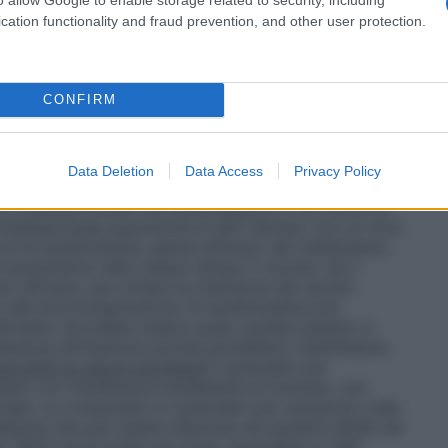
n un bicchiere contenente un po’ d’acqua
Per facilitare la fuoriuscita della compressa si
cation functionality and fraud prevention, and other user protection.
, utilizzando le tacche laterali.
CONFIRM
bono essere strettamente controllati durante la
tamento con N-acetilcisteina deve essere
Data Deletion
Data Access
Privacy Policy
viato un trattamento appropriato. Richiede
 in pazienti affetti da ulcera peptica o con storia di
contemporanea assunzione di altri farmaci con un noto
i N-acetilcisteina, specie all’inizio del trattamento,
ed aumentarne nello stesso tempo il volume. Se il
 efficace, per evitare la ritenzione dei secreti
e alla broncoaspirazione. N-acetilcisteina può
 Pertanto dovrebbe essere usata cautela quando si
lleranza all’istamina poiché potrebbero manifestarsi
ortanti su alcuni eccipienti
Il granulato per
enti con intolleranza erediataria al fruttosio, non
ale. Le compresse e il granulato per soluzione orale
lanina che può essere dannosa nei pazienti affetti da
 156,9 mg di sodio per dose, equivalenti a 7,8%