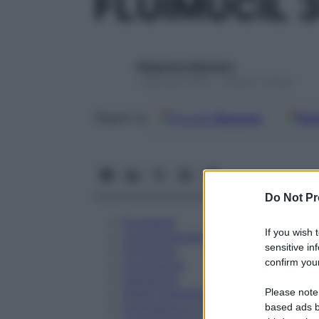
FLUIMUCIL 
Redazione Starbene
1 Gennaio 2025 – Lettura 7 minuti
Google
Discover
Fon
Seguici su
Do Not Pr
Eccipienti
If you wish 
Controindicazioni
sensitive in
Posologia
confirm your
Avvertenze
Interazioni
Please note
Effetti Indesiderati
Gravidanza e Allattamento
based ads b