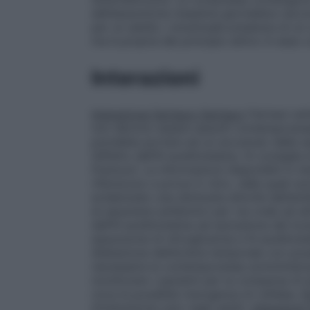
dell’assunzione massima giornaliera racc
per un adulto. L’eventuale presenza di un
ma è propria del principio attivo in esso 
Interazioni
Interazione farmaco-farmaco
Farmaci anti
non devono essere assunti contemporaneam
potrebbe portare ad un accumulo delle sec
l’effetto dell’N-acetilcisteina. Si consigli
Fluimucil. Le informazioni disponibili in me
riferiscono a prove in vitro, nelle quali 
evidenziato una diminuita attività dell’ant
di assumere antibiotici per via orale ad 
dell’N-acetilcisteina ad esclusione del l
assunzione di nitroglicerina e N-acetilcis
dilatazione dell’arteria temporale con pos
necessaria la contemporanea somministrazi
monitorare i pazienti per la comparsa di 
circa la possibile insorgenza di cefalea.
P
d’interazione solo negli adulti.
Interazioni