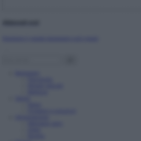
Abbonati ora!
Starbene ti regala benessere ogni mese!
Benessere
Psicologia
Rimedi naturali
Bellezza
Salute
News
Problemi e soluzioni
Alimentazione
Mangiare sano
Diete
Ricette