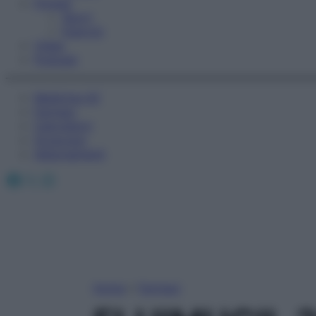
Fitness
Sport
Esercizi
Video
Podcast
Medicina AZ
Farmaci
Calcolatori
Oroscopo
Abbonamenti
Facebook
X
Instagram
Home
»
Farmaci