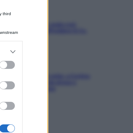
 third
Aria condizionata: usala così,
senza rischiare raffreddore & Co.
Downstream
er and store
to grant or
ed purposes
Mindfulness tra le vette: a Cortina
due giorni lontani da stress e
ansia da smartphone