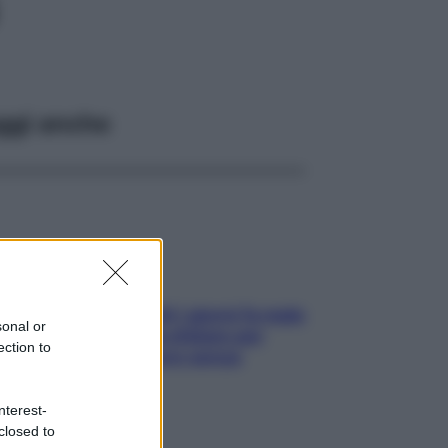
ggi anche
Doccia, lavarsi tutti i giorni fa male
sonal or
alla pelle? I miti da sfatare per
ection to
proteggerla davvero senza
stressarla
nterest-
closed to