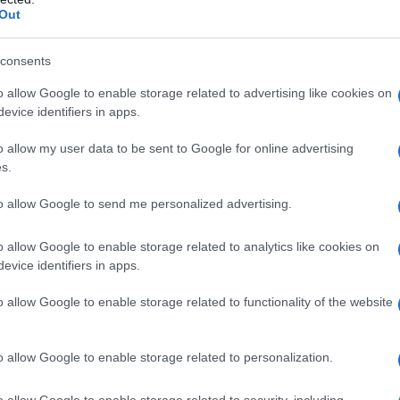
Out
consents
 qualsiasi degli eccipienti elencati al paragrafo 6.1.
rno (vedere paragrafo 4.6).
o allow Google to enable storage related to advertising like cookies on
evice identifiers in apps.
o allow my user data to be sent to Google for online advertising
s.
Un misurino da 15 ml, 1 compressa o una bustina al
li aggiustamenti della posologia possono riguardare la
to allow Google to send me personalized advertising.
razionamento della dose ma devono comunque essere
liero di 600 mg. La durata della terapia è da 5 a 10
o allow Google to enable storage related to analytics like cookies on
oniche andrà proseguita, a giudizio del medico, per
evice identifiers in apps.
identale o volontaria da paracetamolo
Per via orale,
reo da somministrare al più presto, entro 10 ore
o allow Google to enable storage related to functionality of the website
a ogni 4 ore e per 1-3 giorni da dosi singole di 70
sfamide
In un tipico ciclo di chemioterapia con iso e
e corporea al giorno per 5 giorni ogni 28 giorni, l’N-
o allow Google to enable storage related to personalization.
 via orale alla dose di 4 g/die nei giorni di
 4 dosi da 1 g.
Modalità d’uso
Sciogliere una
o allow Google to enable storage related to security, including