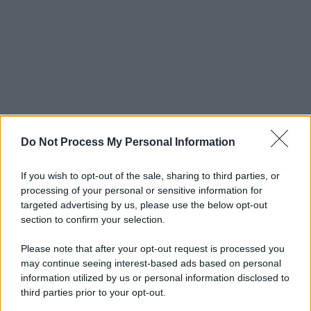
Do Not Process My Personal Information
If you wish to opt-out of the sale, sharing to third parties, or
processing of your personal or sensitive information for
targeted advertising by us, please use the below opt-out
section to confirm your selection.
Please note that after your opt-out request is processed you
may continue seeing interest-based ads based on personal
information utilized by us or personal information disclosed to
third parties prior to your opt-out.