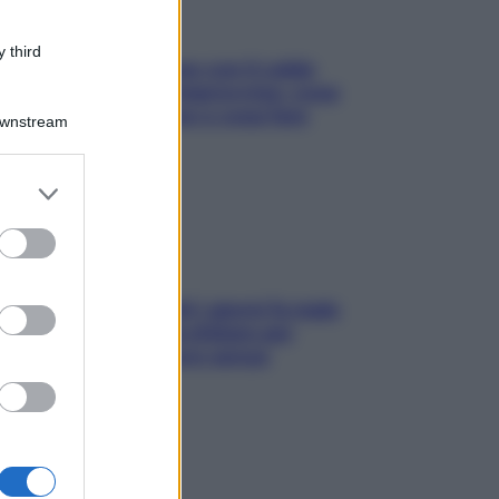
 third
Perché la pressione con il caldo
scende e sale all’improvviso: cosa
succede alle donne e cosa fare
Downstream
subito
er and store
to grant or
ed purposes
Doccia, lavarsi tutti i giorni fa male
alla pelle? I miti da sfatare per
proteggerla davvero senza
stressarla