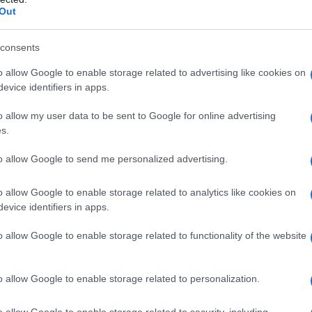
Out
consents
no qualsiasi degli eccipienti elencati al paragrafo 6.1 •
o allow Google to enable storage related to advertising like cookies on
la creatinina < 30 ml/min • Anemia emolitica
evice identifiers in apps.
o allow my user data to be sent to Google for online advertising
s.
to allow Google to send me personalized advertising.
ministrato sotto la supervisione di un medico
 antineoplastica.
Posologia
Adulti
La dose
o allow Google to enable storage related to analytics like cookies on
 25 mg/mÂ² di superficie corporea al giorno,
evice identifiers in apps.
orni consecutivi ogni 28 giorni. La dose necessaria
a del paziente) viene preparata in una siringa. Per
o allow Google to enable storage related to functionality of the website
 viene diluita in 10 ml di soluzione di cloruro di
ione, la dose necessaria può essere diluita in 100 ml di
infusa nell’arco di circa 30 minuti (vedere anche
o allow Google to enable storage related to personalization.
attamento non è stata chiaramente stabilita. Questa
lla tollerabilità del farmaco. Si raccomanda di
o allow Google to enable storage related to security, including