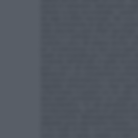
periodi di trattamento relativamente lunghi
tollerato la dose raccomandata. I pazient
dei segni di effetti neurologici. Nel corso 
stata somministrata ad alte dosi in pazien
stata associata a gravi effetti neurologic
sintomi si è verificata tra 21 e 60 giorni
tossicità a carico del sistema nervoso cen
per via endovenosa con dosi circa quattro
quella raccomandata per il trattamento del
comprese nell’intervallo di quella raccoma
gravi a carico del sistema nervoso centra
agitazione) o non comunemente (confusion
successiva all’immissione in commercio d
segnalata verificarsi prima o dopo rispetto
compromesso
In pazienti con uno stat
deve essere somministrato con cautela e 
rischio/beneficio. Ciò vale soprattutto pe
(trombocitopenia, anemia e/o granulocitop
opportunistiche.
Mielosoppressione
In paz
segnalata grave depressione midollare, i
In uno studio di Fase I con somministrazi
tumori solidi, il tempo mediano al nadir è s