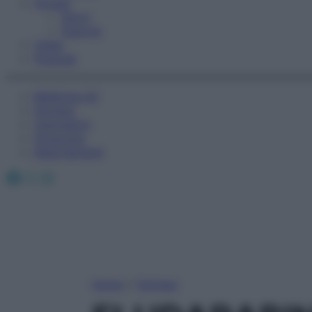
Fitness
Sport
Esercizi
Video
Podcast
Medicina AZ
Farmaci
Calcolatori
Oroscopo
Abbonamenti
Facebook
X
Instagram
Home
»
Farmaci