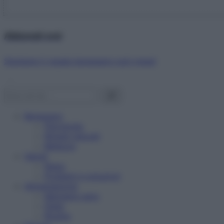
Abbonati ora!
Starbene ti regala benessere ogni mese!
Benessere
Psicologia
Rimedi naturali
Bellezza
Salute
News
Problemi e soluzioni
Alimentazione
Mangiare sano
Diete
Ricette