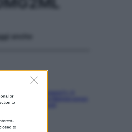
50MG2ML
ggi anche
«Oggi che se magnamo?»: 4
sonal or
ricette facili di Max Mariola senza
ection to
pesare gli ingredienti
nterest-
closed to