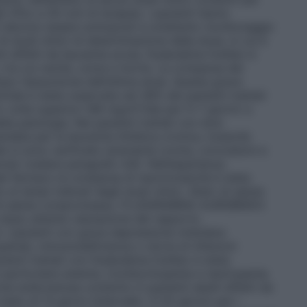
 (fino a 26 cicli di terapia), i pazienti hanno
i devono essere sottoposti a un’attento monitoraggio
di studi clinici di determinazione della dose, in cui è
ti affetti da leucemia acuta, fludarabina fosfato è
i, tra cui cecità, coma e morte. La comparsa dei
 dopo l’assunzione dell’ultima dose. Questa grave
trale è stata osservata nel 36% dei pazienti trattati
 volte superiori (96 mg/m²/die per 5–7 giorni) a
la patologia. Nei pazienti trattati con dosi
ndata per la leucemia linfatica cronica, tossicità
le si sono verificate raramente (coma, convulsioni e
e) (vedere paragrafo 4.8). Nell’esperienza
el farmaco la comparsa di neurotossicità è stata
 ai tempi indicati dagli studi clinici.
Stato di salute
o di salute compromesso, FLUDARABINA AUROBINDO
dopo attenta valutazione del rapporto
r i pazienti con grave depressione midollare
enia), immunodeficienza o storia di infezioni
ienti trattati con fludarabina fosfato è stata
n particolare anemia, trombocitopenia e neutropenia.
one endovenosa condotto in pazienti adulti affetti da
tato di 13 giorni (intervallo: 3–25 giorni) per i