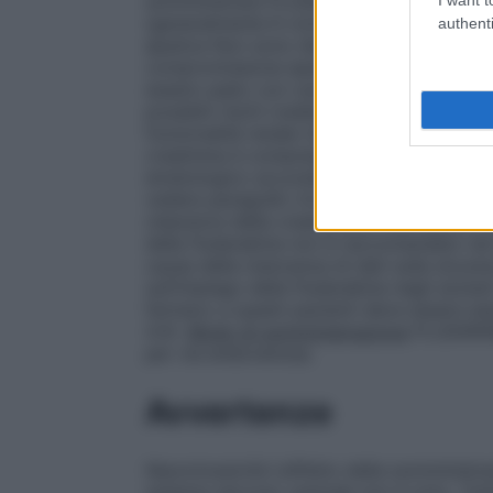
somministrare FLUDARABINA AUROBINDO si
(generalmente 6 cicli); successivamente 
authenti
epatica
Non sono disponibili dati riguardo
compromissione epatica. In questo gru
essere usato con cautela e somministrato s
possibili rischi (vedere anche paragrafo 4
funzionalità renale ridotta è necessario l
creatinina è compresa tra 30 e 70 ml/min,
ematologico accuratamente monitorato per 
vedere paragrafo 4.4. Il trattamento c
clearance della creatinina è <30 ml/min (
della fludarabina non è raccomandato nei 
causa della mancanza di dati sulla sicurez
sull’impiego della fludarabina negli anzian
farmaco a questi pazienti deve essere es
4.4).
Modo di somministrazione
FLUDARAB
per via endovenosa.
Avvertenze
Neurotossicità
L’effetto della somminist
sistema nervoso centrale non è noto. Tuttav