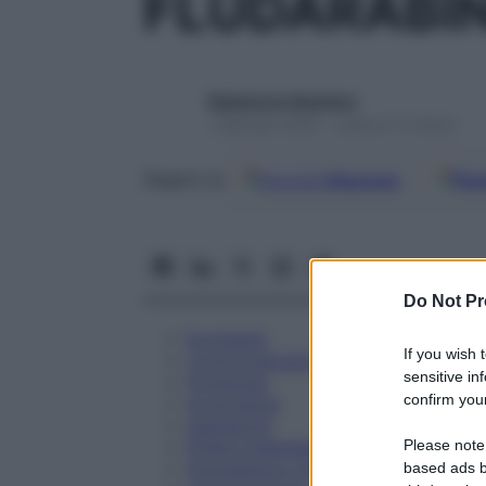
FLUDARABI
Redazione Starbene
1 Gennaio 2025 – Lettura 15 minuti
Google
Discover
Fon
Seguici su
Do Not Pr
Eccipienti
If you wish 
Controindicazioni
sensitive in
Posologia
confirm your
Avvertenze
Interazioni
Please note
Effetti Indesiderati
Gravidanza e Allattamento
based ads b