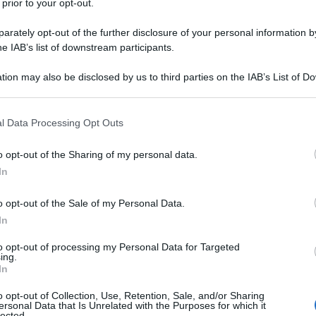
 prior to your opt-out.
rately opt-out of the further disclosure of your personal information by
he IAB’s list of downstream participants.
tion may also be disclosed by us to third parties on the IAB’s List of 
Descrizione tipo ricetta:
OSP – USO
 that may further disclose it to other third parties.
OSPEDALIERO
 that this website/app uses one or more Google services and may gath
l Data Processing Opt Outs
Forma farmaceutica:
SOLUZIONE PER
including but not limited to your visit or usage behaviour. You may click 
INFUSIONE CONC
 to Google and its third-party tags to use your data for below specifi
o opt-out of the Sharing of my personal data.
ogle consent section.
a (LLC) a cellule B in pazienti con sufficiente
In
a linea con FLUDARABINA AUROBINDO deve essere
 avanzata, stadio Rai III/IV (Stadio C di Binet) o
o opt-out of the Sale of my Personal Data.
 il paziente manifesta sintomi legati alla malattia o
In
to opt-out of processing my Personal Data for Targeted
ing.
In
o opt-out of Collection, Use, Retention, Sale, and/or Sharing
zioni iniettabili Idrossido di sodio (per la
ersonal Data that Is Unrelated with the Purposes for which it
lected.