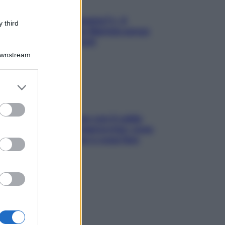
«Oggi che se magnamo?»: 4
 third
ricette facili di Max Mariola senza
pesare gli ingredienti
Downstream
er and store
to grant or
ed purposes
Perché la pressione con il caldo
scende e sale all’improvviso: cosa
succede alle donne e cosa fare
subito