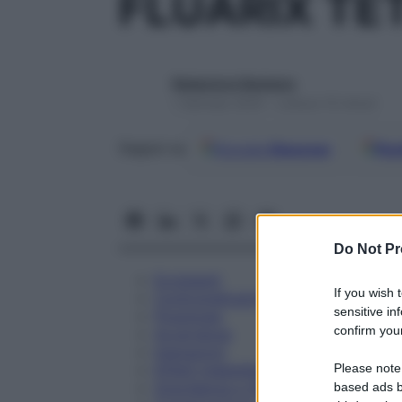
FLUARIX TET
Redazione Starbene
1 Gennaio 2025 – Lettura 10 minuti
Google
Discover
Fon
Seguici su
Do Not Pr
Eccipienti
If you wish 
Controindicazioni
sensitive in
Posologia
confirm your
Avvertenze
Interazioni
Please note
Effetti Indesiderati
Gravidanza e Allattamento
based ads b