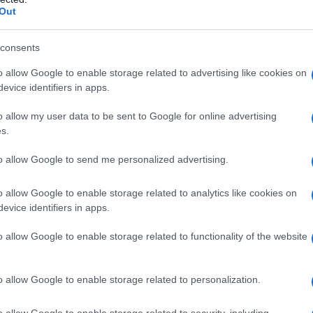
Out
-tocoferolo succinato acido Polisorbato 80
tabili.
consents
o allow Google to enable storage related to advertising like cookies on
evice identifiers in apps.
qualsiasi degli eccipienti elencati al paragrafo 6.1 o a
sente come tracce quali uova (ovoalbumina, proteine
o allow my user data to be sent to Google for online advertising
ato e sodio desossicolato. L’immunizzazione deve
s.
febbrili o infezione acuta.
to allow Google to send me personalized advertising.
o allow Google to enable storage related to analytics like cookies on
evice identifiers in apps.
atrica
Bambini a partire da 6 mesi in poi: 0,5 ml
Per
on sono stati precedentemente vaccinati contro
o allow Google to enable storage related to functionality of the website
na seconda dose dopo un intervallo di almeno 4
si: non sono state stabilite la sicurezza e l’efficacia
 ai 6 mesi.
Modo di somministrazione
o allow Google to enable storage related to personalization.
mediante iniezione intramuscolare. Devono essere
one o somministrazione del medicinale. Per le
o allow Google to enable storage related to security, including