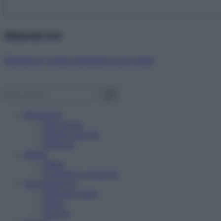
Abbonati ora!
Starbene ti regala benessere ogni mese!
Benessere
Psicologia
Rimedi naturali
Bellezza
Salute
News
Problemi e soluzioni
Alimentazione
Mangiare sano
Diete
Ricette