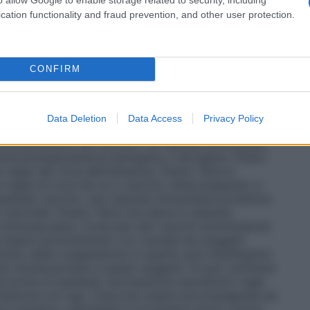
medicinale prima della somministrazione, vedere
cation functionality and fraud prevention, and other user protection.
CONFIRM
accinazione da una revisione della storia clinica (con
azioni e al possibile manifestarsi di eventi
per tutti i vaccini iniettabili, un appropriato
Data Deletion
Data Access
Privacy Policy
sere sempre prontamente disponibili nel caso di una
mministrazione del vaccino. La risposta anticorpale
n immunosoppressione endogena o iatrogena. Fluarix
i ceppi del virus dell’influenza. Fluarix Tetra è
 ceppi di virus da cui il vaccino viene preparato e
alsiasi vaccino, una risposta immunitaria protettiva
i vaccinati. Fluarix Tetra non deve in nessuna
intravascolare. Come per altri vaccini somministrati
e essere somministrato con cautela nei soggetti
sturbo della coagulazione in quanto può manifestarsi
e intramuscolare a questi soggetti. Si può verificare
e prima di qualsiasi vaccinazione soprattutto negli
’iniezione con ago. Essa può essere accompagnata da
sivi transitori, parestesia e movimenti tonico-clonici