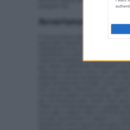
istruzioni relative alla preparazione del 
paragrafo 6.6.
authenti
Avvertenze
È buona pratica clinica far precedere la v
particolare riguardo alle precedenti vaccin
indesiderati) e da una visita medica. Come 
trattamento e controllo medico devono es
reazione anafilattica conseguente alla so
può essere insufficiente nei pazienti co
Tetra non è efficace contro tutti i possibil
destinato a fornire protezione contro quei
ceppi strettamente correlati. Come con qu
può non essere ottenuta in tutti i soggett
circostanza essere somministrato per via 
per via intramuscolare, Fluarix Tetra dev
affetti da trombocitopenia o qualsiasi di
emorragia a seguito della somministrazion
sincope (svenimento) in seguito a, o anch
adolescenti come risposta psicogena all
diversi segni neurologici quali disturbi vi