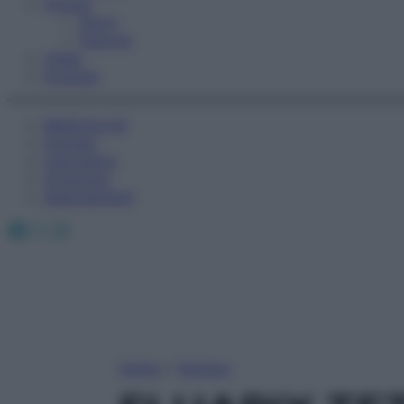
Fitness
Sport
Esercizi
Video
Podcast
Medicina AZ
Farmaci
Calcolatori
Oroscopo
Abbonamenti
Facebook
X
Instagram
Home
»
Farmaci