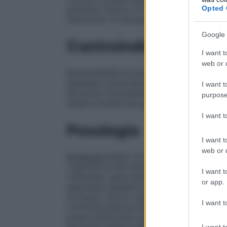
Opted 
potassio Cloruro di magnesio esaidrato a
Ottoxinolo 10 Acqua per preparazioni iniet
Google 
Controindicazioni
I want t
web or d
Ipersensibilità ai principi attivi, o ad uno 
qualsiasi componente che può essere pre
I want t
del pollo) formaldeide, gentamicina solf
purpose
essere rinviata nei pazienti con affezioni 
I want 
Posologia
I want t
web or d
Posologia
Adulti: 0,5 ml
Popolazione pedi
i bambini di età inferiore a 9 anni che n
I want t
l’influenza, deve essere somministrata u
or app.
settimane. Bambini di età inferiore ai 6 me
di Fluarix Tetra in bambini di età inferiore
I want t
L’immunizzazione deve essere effettuata 
prese precauzioni prima della manipolazi
I want t