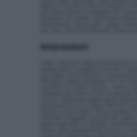
degli arti durante la fase di recupero. 
per evitare lesioni conseguenti allo sveni
paragrafo 4.5. Questo medicinale contie
praticamente “senza sodio”. Questo medi
per dose, cioè è praticamente “senza pota
Interazioni
Fluarix Tetra può essere somministrato i
polisaccaridi in soggetti di età pari o sup
può essere somministrato in concomitanza
(Shingrix) (vedere paragrafo 5.1). Se Flu
momento di un altro vaccino, i vaccini vann
frequenza del dolore al sito di iniezione 
vaccino influenzale quadrivalente inattivat
pneumococcico 23-valente (PPV23) è simi
rispetto al solo Fluarix Tetra.L’incidenza d
riportata in soggetti vaccinati allo stess
quella osservata con Shingrix somministra
Fluarix Tetra somministrato da solo. In se
osservati risultati falsi positivi nei test si