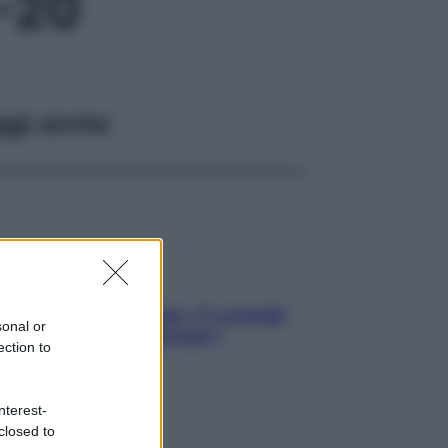
-20
ggi anche
Sicurezza al volante: i 5 consigli
sonal or
dell’ex pilota di Formula 1
ection to
nterest-
closed to