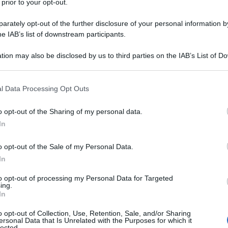
 prior to your opt-out.
rately opt-out of the further disclosure of your personal information by
he IAB’s list of downstream participants.
IRIONE SPLIT INATTIVATO
tion may also be disclosed by us to third parties on the IAB’s List of 
Descrizione tipo ricetta:
RR – RIPETIBILE
 that may further disclose it to other third parties.
10V IN 6MESI
 that this website/app uses one or more Google services and may gath
l Data Processing Opt Outs
Forma farmaceutica:
SOSPENSIONE
including but not limited to your visit or usage behaviour. You may click 
INIETTABILE
 to Google and its third-party tags to use your data for below specifi
o opt-out of the Sharing of my personal data.
ogle consent section.
ne attiva di adulti e bambini dai 6 mesi di età per la
In
ata dai due sottotipi del virus dell’influenza A e dei
enuti nel vaccino (vedere paragrafo 5.1). L’uso di
o opt-out of the Sale of my Personal Data.
dazioni ufficiali. È raccomandata la rivaccinazione
In
nte l’anno dopo la vaccinazione, e poiché i ceppi di
mbiare di anno in anno.
to opt-out of processing my Personal Data for Targeted
ing.
In
o opt-out of Collection, Use, Retention, Sale, and/or Sharing
ersonal Data that Is Unrelated with the Purposes for which it
dodecaidrato Potassio fosfato monobasico Cloruro di
lected.