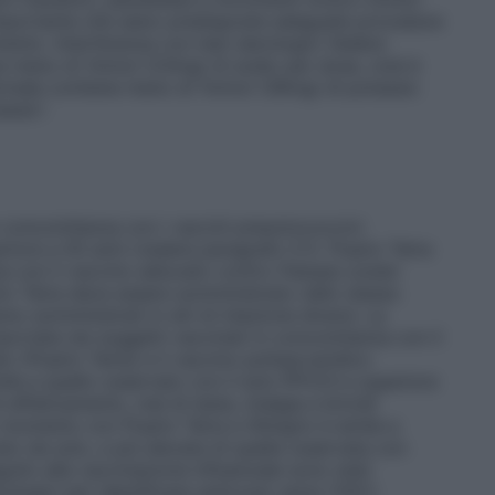
È importante che siano predisposte adeguate procedure
mento. Interferenza con test sierologici Vedere
ne meno di 1mmol (23mg) di sodio per dose, cioè è
cinale contiene meno di 1mmol (39mg) di potassio
ssio”.
n concomitanza con i vaccini pneumococcici
eriore a 50 anni (vedere paragrafo 5.1). Fluarix Tetra
 con il vaccino adiuvato contro l’herpes zoster
arix Tetra deve essere somministrato nello stesso
o somministrati in siti di iniezione diversi. La
riportata nei soggetti vaccinati in concomitanza con il
o (Fluarix Tetra) e il vaccino polisaccaridico
le a quello osservato con il solo PPV23 e superiore
i affaticamento, mal di testa, mialgia e brividi
o momento con Fluarix Tetra e Shingrix è simile a
to da solo, e più elevata di quella osservata con
guito alla vaccinazione influenzale sono stati
erologici per identificare anticorpi verso l’HIV1,