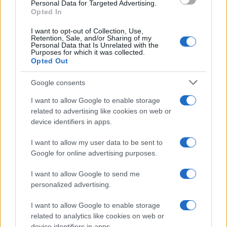
consent section.
Personal Data for Targeted Advertising.
Opted In
I want to opt-out of Collection, Use,
Retention, Sale, and/or Sharing of my
Personal Data that Is Unrelated with the
Purposes for which it was collected.
Opted Out
Google consents
I want to allow Google to enable storage
related to advertising like cookies on web or
device identifiers in apps.
I want to allow my user data to be sent to
Google for online advertising purposes.
I want to allow Google to send me
personalized advertising.
I want to allow Google to enable storage
related to analytics like cookies on web or
device identifiers in apps.