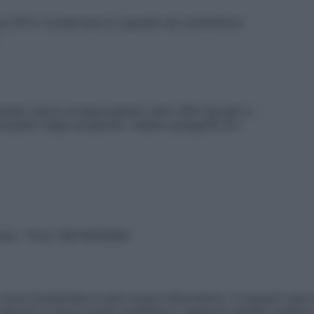
i 25°C Conservare le capsule nel contenitore
stratto secco di ippocastano semi 300 mg pari a
ompleto degli eccipienti, vedere paragrafo 6.1.
vata – P.Iva 13673600964
sono presentate a solo scopo informativo, in nessun caso p
devono in alcun modo sostituire il rapporto diretto medico-p