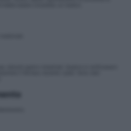
ovrebbe essere consultato un medico.
 medicinali.
ea, disturbi gastro–intestinali. Qualora si verificassero
 assumere il farmaco durante i pasti. Sono stati
.
mento
llattamento.