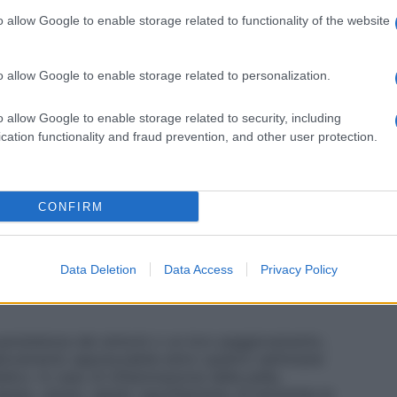
o allow Google to enable storage related to functionality of the website
o allow Google to enable storage related to personalization.
o qualsiasi degli eccipienti. Gravidanza e allattamento.
o allow Google to enable storage related to security, including
cation functionality and fraud prevention, and other user protection.
la sera) prima dei pasti, salvo diversa prescrizione
te con un’adeguata quantità di liquidi. Possono
CONFIRM
to prima che si manifestino gli effetti
r periodi della durata maggiore di 4 settimane deve
Data Deletion
Data Access
Privacy Policy
persistenza dei sintomi o un loro peggioramento,
glioramento apprezzabile entro quattro settimane
medico. In caso di infiammazione della pelle,
taneo, ulcere, rapido rigonfiamento di entrambe le