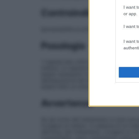
I want t
Controindicazioni
or app.
I want t
Ipersensibilità al principio attivo o ad un
I want t
Posologia
authenti
1 capsula due volte al dì (al mattino ed al
medica. Le capsule devono essere degluti
essere necessarie 4 settimane di trattamen
dell’assunzione del farmaco; l’utilizzo pe
essere fatto su indicazione del medico.
Avvertenze
Se nel corso del trattamento si nota una 
rivolgersi al medico. In assenza di un mi
dall’inizio del trattamento, rivolgersi al 
tromboflebiti, varici, indurimento sottocu