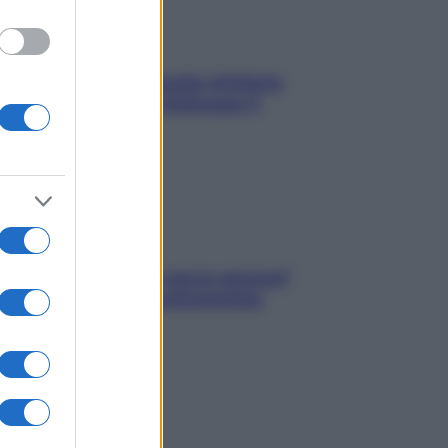
In menopausa il rischio d’infarto
aumenta: è ora di rinforzare il
cuore
Contare le calorie serve ancora?
La risposta della nutrizionista