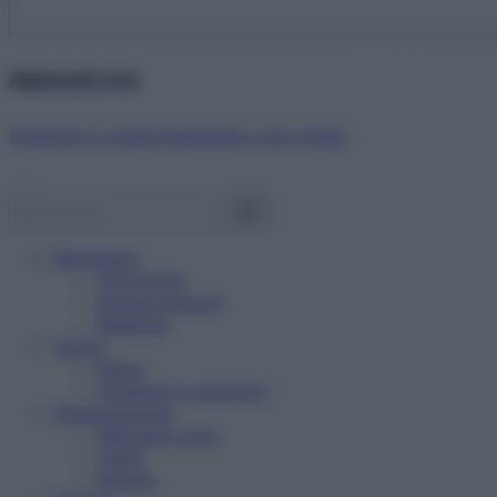
Abbonati ora!
Starbene ti regala benessere ogni mese!
Benessere
Psicologia
Rimedi naturali
Bellezza
Salute
News
Problemi e soluzioni
Alimentazione
Mangiare sano
Diete
Ricette