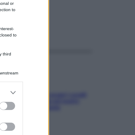
 RM
sonal or
ection to
nterest-
closed to
ggi anche
 third
Downstream
er and store
Non solo Maldive: scopri i coralli
to grant or
che si nascondono nel nostro
ed purposes
Mediterraneo (e come
proteggerli)