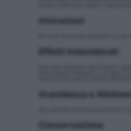
gambe, insufficienza renale o cardiaca d
Interazioni
Non sono finora note interazioni con altri
Effetti Indesiderati
Sono stati riscontrati casi di prurito, naus
disturbi gastro–intestinali si consiglia di
osservati casi isolati di reazioni allergiche
Gravidanza e Allatta
Non assumere durante la gravidanza e l’a
Conservazione