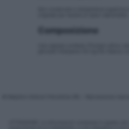
Non conservare a temperatura superiore a
originale per tenerle al riparo dall’umidità.
Composizione
Una capsula contiene: Principio attivo: e
glicosidi triterpenici 50 mg Per l’elenco c
© Belpietro Edizioni Periodiche SRL – Riproduzione riser
ATTENZIONE: Le informazioni contenute in questo sito 
prescrizione di un trattamento, e non intendono e non 