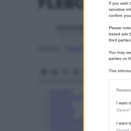
FLEBOSTASI
If you wish 
sensitive in
confirm your
Redazione Starbene
Please note
1 Gennaio 2025 – Lettura 2 minuti
based ads b
third parties
Google
Discover
Fon
Seguici su
You may sepa
parties on t
This informa
Participants
Please note
Persona
Eccipienti
information 
Controindicazioni
deny consent
Posologia
I want t
in below Go
Avvertenze
Opted 
Interazioni
Effetti Indesiderati
I want t
Gravidanza e Allattamento
Opted 