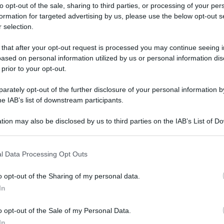
N R 30CPS 50MG
to opt-out of the sale, sharing to third parties, or processing of your per
formation for targeted advertising by us, please use the below opt-out s
 selection.
 that after your opt-out request is processed you may continue seeing i
ased on personal information utilized by us or personal information dis
Le
 prior to your opt-out.
ti preferite
rately opt-out of the further disclosure of your personal information by
he IAB’s list of downstream participants.
tion may also be disclosed by us to third parties on the IAB’s List of 
 that may further disclose it to other third parties.
 that this website/app uses one or more Google services and may gath
l Data Processing Opt Outs
including but not limited to your visit or usage behaviour. You may click 
 to Google and its third-party tags to use your data for below specifi
o opt-out of the Sharing of my personal data.
ogle consent section.
In
o opt-out of the Sale of my Personal Data.
In