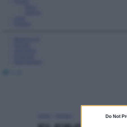
Fitness
Sport
Esercizi
Video
Podcast
Medicina AZ
Farmaci
Calcolatori
Oroscopo
Abbonamenti
Facebook
X
Instagram
Home
»
Farmaci
Do Not Pr