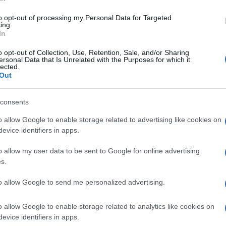
to opt-out of processing my Personal Data for Targeted
ing.
In
o opt-out of Collection, Use, Retention, Sale, and/or Sharing
Descrizione tipo ricetta:
OTC – LIBERA
ersonal Data that Is Unrelated with the Purposes for which it
lected.
VENDITA
Out
Forma farmaceutica:
CAPSULE RIGIDE RM
consents
Presenza Lattosio:
No
o allow Google to enable storage related to advertising like cookies on
evice identifiers in apps.
 stati di fragilità capillare.
o allow my user data to be sent to Google for online advertising
s.
to allow Google to send me personalized advertising.
vinilacetato 60:40, Trietilcitrato, Ammonio metacrilato
opolimero tipo B, Talco, Gelatina, Acqua depurata,
o allow Google to enable storage related to analytics like cookies on
 E 172, Ferro ossido giallo E 172, Ferro ossido nero E
evice identifiers in apps.
32.