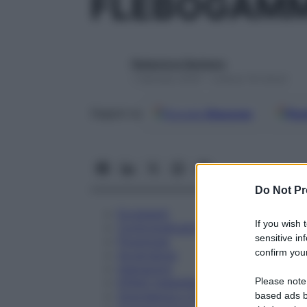
FLEBOGAMMA
Redazione Starbene
1 Gennaio 2025 – Lettura 18 minuti
Google
Discover
Fon
Seguici su
Do Not Pr
Eccipienti
If you wish 
Controindicazioni
sensitive in
Posologia
confirm your
Avvertenze
Interazioni
Please note
Effetti Indesiderati
Gravidanza e Allattamento
based ads b