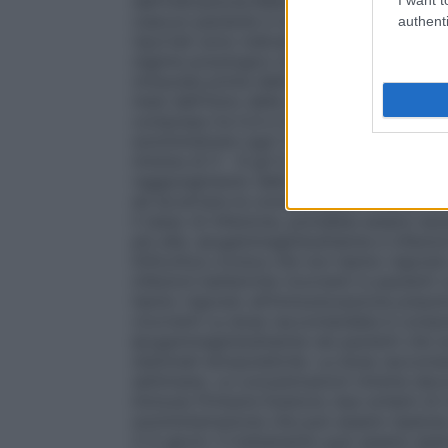
dall’indicazione.Nella terapia sostitutiva
ciascun paziente in base alla risposta far
authenti
riportati sono indicativi.
Terapia sostitut
regime posologico deve indurre il raggiu
(misurata prima della successiva infusione
mesi dall’inizio della terapia per raggiung
compresa tra 0,4 e 0,8 g/kg da somminist
somministrare ogni 3–4 settimane. La do
minima di 5 – 6 g/l è compresa tra 0,2 e 0
raggiungimento dello stato stazionario è
ed accertare le concentrazioni minime con
il tasso di infezione, potrebbe essere ne
più alte.
Ipogammaglobulinemia e infezioni
linfocitica cronica che non hanno risposto
infezioni batteriche ricorrenti in pazient
hanno risposto all’immunizzazione pneum
ricorrenti
La dose raccomandata è compres
Ipogammaglobulinemia nei pazienti che son
staminali emopoietiche.
La dose raccoman
settimane. Le concentrazioni minime dev
Immune Primaria
Esistono due schemi di tr
somministrazione che può essere ripetuta 
2–5 giorni. Il trattamento può essere ripe