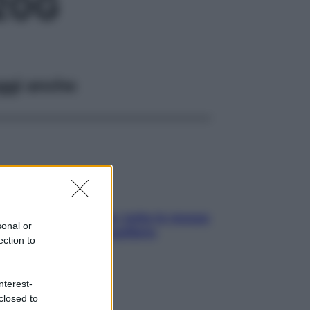
20G
ggi anche
SOS pelle irritabile: tutte le mosse
sonal or
per riportarla in equilibrio
ection to
nterest-
closed to