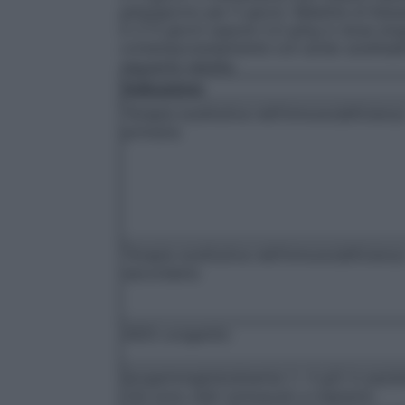
g/kg/giorno per 5 giorni.
Malattia di Kaw
in 2–5 giorni oppure 2,0 g/kg in dose sing
contemporaneamente con acido acetilsalic
seguente tabella:
Indicazione
Terapia sostitutiva nell’immunodeficienz
primaria
Terapia sostitutiva nell’immunodeficienz
secondaria
AIDS congenito
Ipogammaglobulinemia (< 4 g/l) in pazie
che sono stati sottoposti a trapianto