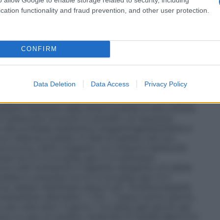
 può rendersi necessario personalizzare la dose per
macocinetica e clinica. I regimi posologici di seguito
cation functionality and fraud prevention, and other user protection.
iva nelle sindromi da immunodeficienza primaria
Il
ngimento di una concentrazione minima di IgG
) di almeno 5 – 6 g/l. Sono necessari da tre a sei
ere l’equilibrio. La dose iniziale raccomandata è
CONFIRM
rare una volta, seguita da almeno 0,2 g/kg da
se necessaria per ottenere una concentrazione
,8 g/kg/mese. L’intervallo tra le dosi dopo il
Data Deletion
Data Access
Privacy Policy
 compreso tra 3 e 4 settimane. È necessario misurare
giuntamente all’incidenza dell’infezione. Per ridurre
cessario l’aumento della dose e puntare a dosi minime
 batteriche ricorrenti in pazienti con leucemia
 alla profilassi antibiotica; ipogammaglobulinemia e
i con mieloma multiplo in fase di plateau che non
ococcica; AIDS congenito con infezioni batteriche
a tra 0,2 e 0,4 g/kg ogni 3–4 settimane.
o stati sottoposti a trapianto allogenico di cellule
data è compresa tra 0,2 e 0,4 g/kg ogni 3–4
ono essere mantenute sopra 5 g/l.
Trombocitopenia
attamento alternativi: • 0,8 – 1 g/kg il primo giorno,
una volta entro 3 giorni • 0,4 g/kg ogni giorno per
tuto in caso di recidiva.
Sindrome di Guillain Barré
0,4