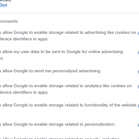
Out
consents
bili
o allow Google to enable storage related to advertising like cookies on
evice identifiers in apps.
o allow my user data to be sent to Google for online advertising
s.
 qualsiasi degli eccipienti elencati al paragrafo 6.1
lle immunoglobuline umane, in particolare in pazienti
to allow Google to send me personalized advertising.
anza al fruttosio (vedere il paragrafo 4.4). Nei
intolleranza ereditaria al fruttosio (IEF) potrebbe non
o allow Google to enable storage related to analytics like cookies on
li soggetti l’assunzione di questo medicinale potrebbe
evice identifiers in apps.
iccoli non devono ricevere questo medicinale.
o allow Google to enable storage related to functionality of the website
o allow Google to enable storage related to personalization.
a e monitorata sotto la supervisione di uno specialista
osologia La dose e il regime posologico dipendono
o allow Google to enable storage related to security, including