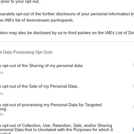
 prior to your opt-out.
rately opt-out of the further disclosure of your personal information by
he IAB’s list of downstream participants.
ANA NORMALE
tion may also be disclosed by us to third parties on the IAB’s List of 
Descrizione tipo ricetta:
OSP – USO
 that may further disclose it to other third parties.
OSPEDALIERO
 that this website/app uses one or more Google services and may gath
l Data Processing Opt Outs
Forma farmaceutica:
SOLUZIONE PER
including but not limited to your visit or usage behaviour. You may click 
INFUSIONE
 to Google and its third-party tags to use your data for below specifi
o opt-out of the Sharing of my personal data.
ogle consent section.
dolescenti (2–18 anni) per: – Sindromi da
In
ata produzione di anticorpi (vedere paragrafo 4.4).
che ricorrenti in pazienti con leucemia linfocitica
o opt-out of the Sale of my Personal Data.
lassi antibiotica. – Ipogammaglobulinemia e infezioni
In
oma multiplo in fase di plateau che non hanno
ca. – Ipogammaglobulinemia in pazienti che sono
to opt-out of processing my Personal Data for Targeted
cellule staminali emopoietiche (
haematopoietic stem
ing.
to con infezioni batteriche ricorrenti.
In
dolescenti (2–18 anni) per: – Trombocitopenia
rischio di emorragia o prima di interventi chirurgici
o opt-out of Collection, Use, Retention, Sale, and/or Sharing
ersonal Data that Is Unrelated with the Purposes for which it
 Sindrome di Guillain Barré. – Malattia di Kawasaki.
lected.