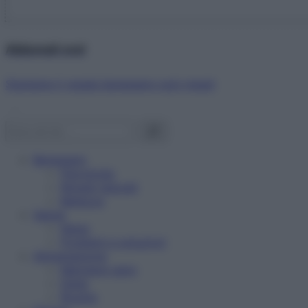
Abbonati ora!
Starbene ti regala benessere ogni mese!
Benessere
Psicologia
Rimedi naturali
Bellezza
Salute
News
Problemi e soluzioni
Alimentazione
Mangiare sano
Diete
Ricette