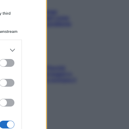
Capelli spezzati lungo
 third
l’attaccatura? Scopri come
risolvere l’annoso problema
Downstream
er and store
to grant or
ed purposes
Fame dopo cena? Perché
succede e 6 snack leggeri e
appetitosi che non rovinano il
sonno