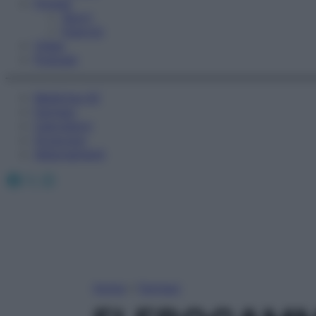
Fitness
Sport
Esercizi
Video
Podcast
Medicina AZ
Farmaci
Calcolatori
Oroscopo
Abbonamenti
Facebook
X
Instagram
Home
»
Farmaci