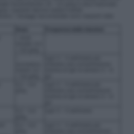
asaki
Somministrare 1,6 – 2,0 g/kg in dosi frazionate
ola. I pazienti devono essere trattati
ilico. I dosaggi raccomandati sono riassunti nella
Dose
Frequenza delle iniezioni
a
– dose
iniziale: 0,4
– 0,8 g/kg
–
ogni 3 – 4 settimane per
successiva
ottenere una concentrazione
mente: 0,2
minima di IgG di almeno 5 – 6
– 0,8 g/kg
g/l
a
0,2 – 0,4
ogni 3 – 4 settimane per
g/kg
ottenere una concentrazione
minima di IgG di almeno 5 – 6
g/l
0,2 – 0,4
ogni 3 – 4 settimane
g/kg
nti
0,2 – 0,4
ogni 3 – 4 settimane per
g/kg
ottenere una concentrazione