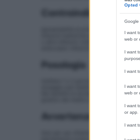
Opted 
Controindicazioni
Google 
Ipersensibilità al principio attivo o ad uno
I want t
Infezioni batteriche acute non trattate. C
web or d
o altre infezioni virali della cornea e dell
endoculare. Infezioni oculari da micobatte
I want t
purpose
Posologia
I want 
Instillare 1 o 2 gocce 4 volte al giorno s
I want t
dosaggio può essere aumentato a due goc
web or d
Nei bambini la sicurezza e l’efficacia non
giudizio del medico ai casi di assoluta ne
I want t
or app.
Avvertenze
I want t
Solo per uso oftalmico. L’uso prolungato 
ipertensione oculare e/o glaucoma con dan
I want t