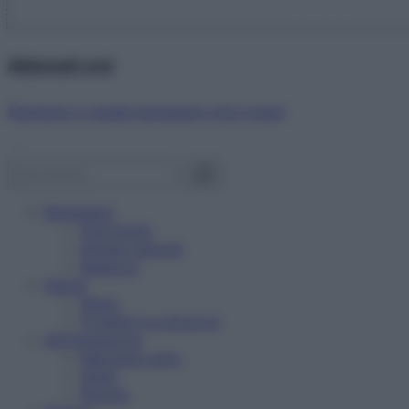
Abbonati ora!
Starbene ti regala benessere ogni mese!
Benessere
Psicologia
Rimedi naturali
Bellezza
Salute
News
Problemi e soluzioni
Alimentazione
Mangiare sano
Diete
Ricette