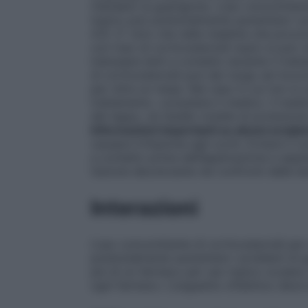
ritardano la guarigione. L’uso concomitan
topico può potenzialmente aumentare i pr
4.5). E’ noto che nelle malattie che provo
con l’uso di corticosteroidi topici si può
indossare lenti a contatto durante il tra
di corticosteroidi può dar luogo ad inconv
per oltre un mese. Nel caso in cui non s
trattamento, consultare il medico. Il med
del tappo, se l’anello mobile di protezione
Informazioni importanti su alcuni eccipi
causare irritazione agli occhi. Evitare il c
a contatto prima dell’applicazione e aspet
l’azione decolorante nei confronti delle l
Interazioni
L’uso concomitante di corticosteroidi pe
potenzialmente aumentare i problemi di gua
più di un farmaco per uso topico oculare, l
ogni farmaco. L’unguento oftalmico deve e