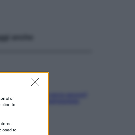
ggi anche
Contare le calorie serve ancora?
sonal or
La risposta della nutrizionista
ection to
nterest-
closed to