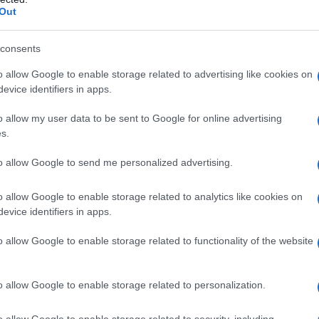
Out
consents
 qualsiasi degli eccipienti, elencati al paragrafo 6.1.
o allow Google to enable storage related to advertising like cookies on
heratite da Herpes simplex. Vaiolo vaccino, varicella
evice identifiers in apps.
a congiuntiva. Micosi dell’occhio. Ipertensione
ri, compresa la tubercolosi dell’occhio. Orzaiolo.
o allow my user data to be sent to Google for online advertising
s.
to allow Google to send me personalized advertising.
econdo prescrizione medica. Nelle prime 24–48 ore, il
o allow Google to enable storage related to analytics like cookies on
ce ogni due ore, secondo il giudizio del medico.
evice identifiers in apps.
 sono dimostrate, pertanto l’uso è da riservare a
cessità.
o allow Google to enable storage related to functionality of the website
o allow Google to enable storage related to personalization.
di corticosteroidi per via topica può causare
no al nervo ottico, riduzione dell’acuità visiva e
o allow Google to enable storage related to security, including