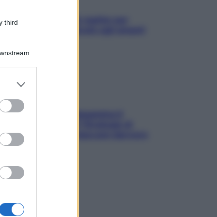
L’oroscopo food di Jupiter per
 third
l’estate 2026 dedicato agli amanti
del cibo
Downstream
er and store
to grant or
ed purposes
La trappola della dopamina ti
segue in spiaggia? Strategie di
digital detox per staccare davvero