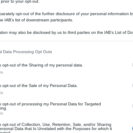
 prior to your opt-out.
rately opt-out of the further disclosure of your personal information by
he IAB’s list of downstream participants.
TATO
tion may also be disclosed by us to third parties on the IAB’s List of 
Descrizione tipo ricetta:
RR – RIPETIBILE
 that may further disclose it to other third parties.
10V IN 6MESI
 that this website/app uses one or more Google services and may gath
l Data Processing Opt Outs
Forma farmaceutica:
COLLIRIO
including but not limited to your visit or usage behaviour. You may click 
SOSPENSIONE
 to Google and its third-party tags to use your data for below specifi
o opt-out of the Sharing of my personal data.
ogle consent section.
In
o opt-out of the Sale of my Personal Data.
o delle infiammazioni oculari esterne del segmento
In
to opt-out of processing my Personal Data for Targeted
ing.
In
odio fosfato monobasico monoidrato, tyloxapol, sodio
o opt-out of Collection, Use, Retention, Sale, and/or Sharing
ersonal Data that Is Unrelated with the Purposes for which it
ta.
lected.