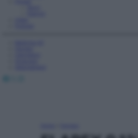
Fitness
Sport
Esercizi
Video
Podcast
Medicina AZ
Farmaci
Calcolatori
Oroscopo
Abbonamenti
Facebook
X
Instagram
Home
»
Farmaci