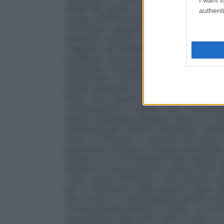
difetti del campo visivo, e formazione di 
authenti
terapia oftalmica prolungata con corticos
controllata regolarmente e frequentement
pediatrici, poiché il rischio di ipertensio
maggiore nei bambini e può manifestarsi pr
pressione intraoculare indotta da corticos
aumentato nei pazienti predisposti (ad esem
trattamento concomitante con inibitori di
possa aumentare il rischio di effetti indes
meno che il beneficio non superi il maggior
corticosteroidi; in questo caso è necessar
effetti indesiderati sistemici dovuti ai cor
resistenza alle infezioni batteriche, fungin
clinici di infezione. In pazienti che han
presentano un’ulcera corneale persistente
terapia con corticosteroidi deve essere int
sistemici e topici possono essere riferiti 
come visione offuscata o altri disturbi vis
per la valutazione delle possibili cause 
rare come la corioretinopatia sierosa cen
corticosteroidi sistemici e topici. I cort
la guarigione delle ferite della cornea. E