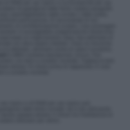
te di FANS per uso topico e corticosteroidi per uso
oblemi di guarigione delle ferite (vedere paragrafo
cano assottigliamento della cornea o della sclera,
 verificare perforazione. Si raccomanda di non
ttamento di un’infiammazione oculare. L’uso prolungato
enienti: è sconsigliabile un’applicazione ininterrotta
i osservasse un miglioramento dopo due settimane di
icinale non deve essere iniettato. Dopo la rimozione
 si è allentato, eliminarlo prima di usare il prodotto.
enti
FLAREX contiene benzalconio cloruro. Può
ontatto con lenti a contatto morbide. Togliere le lenti
tare almeno 15 minuti prima di riapplicarle. È nota
enti a contatto morbide.
r uso topico e di FANS per uso topico può
rigione delle ferite corneali. Se si sta utilizzando
asciar passare almeno 5 minuti tra l’instillazione di
ssere utilizzato per ultimo.