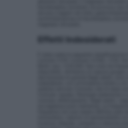
alluminio idrossido o magnesio idrossido 
fexofenadina cloridrato ne provoca una ri
dovuta a legami nel tratto gastrointestinale
somministrazione di fexofenadina cloridra
magnesio idrossido.
Effetti Indesiderati
È stata usata la seguente classificazione 
comune ≥1/10. Comune ≥1/100, <1/10. Non
Molto raro <1/10.000. Non nota (la freque
disponibili). All’interno di ciascun gruppo, 
decrescente di gravità Negli adulti, sono sta
indesiderati, con un’incidenza simile a c
sistema nervoso
Comune: mal di testa so
Comune: nausea.
Patologie sistemiche e c
comune: affaticamento. Negli adulti, i segu
sorveglianza post marketing. La frequenz
frequenza non può essere definita sulla ba
immunitario:
reazioni di ipersensibilità 
toracica, dispnea, vampate e reazione ana