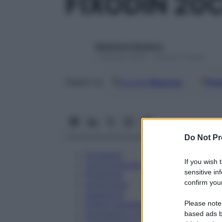
FIXODIN 20
Redazione Starbene
1 Gennaio 2025 – Lettura 5 minuti
Google
Discover
Fon
Seguici su
Do Not Pr
Eccipienti
If you wish 
Controindicazioni
sensitive in
Posologia
confirm your
Avvertenze
Interazioni
Please note
Effetti Indesiderati
Gravidanza e Allattamento
based ads b