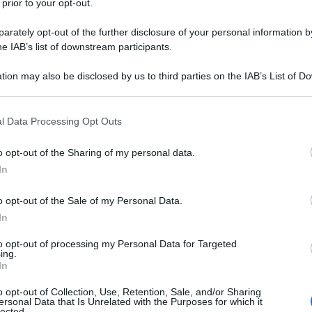
 prior to your opt-out.
rately opt-out of the further disclosure of your personal information by
he IAB’s list of downstream participants.
RATO
tion may also be disclosed by us to third parties on the IAB’s List of 
Descrizione tipo ricetta:
RR – RIPETIBILE
 that may further disclose it to other third parties.
10V IN 6MESI
 that this website/app uses one or more Google services and may gath
l Data Processing Opt Outs
Forma farmaceutica:
COMPRESSE
including but not limited to your visit or usage behaviour. You may click 
RIVESTITE DIVISIBILI
 to Google and its third-party tags to use your data for below specifi
o opt-out of the Sharing of my personal data.
ogle consent section.
ini al di sopra dei 12 anni per il trattamento dei
In
atica.
o opt-out of the Sale of my Personal Data.
In
to opt-out of processing my Personal Data for Targeted
ing.
cristallina; – Croscarmellosa sodica; – Amido di
In
vestimento filmogeno: – Idrossipropilmetilcellulosa
ogol 400; – Macrogol 4000 – Ferro ossido giallo
o opt-out of Collection, Use, Retention, Sale, and/or Sharing
ersonal Data that Is Unrelated with the Purposes for which it
lected.