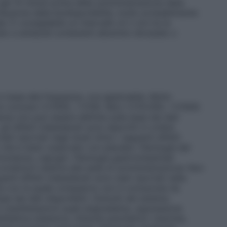
gel 15 minuti prima della somministrazione della
duzione della biodisponibilità, molto probabilmente
. È consigliabile un intervallo di 2 ore tra la
to e antiacidi contenenti alluminio idrossido o
in base alla frequenza, ove applicabile. Molto
 comune ≥1/1000, <1/100. Raro ≥1/10.000, <1/1000.
nza non può essere definita sulla base dei dati
gli effetti indesiderati sono descritti in ordine
ti riportati negli studi clinici i seguenti effetti
iò che è stato osservato con placebo:
Patologie del
nnolenza, capogiri.
Patologie gastrointestinali
ondizioni relative alla sede di somministrazione:
Non
enti effetti indesiderati sono stati riportati nella
a con la quale compaiono non è conosciuta (la
se dei dati disponibili):
Disturbi del sistema
con manifestazioni quali angioedema, oppressione
filattica sistemica.
Disturbi psichiatrici:
insonnia,