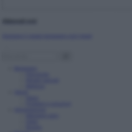
Abbonati ora!
Starbene ti regala benessere ogni mese!
Benessere
Psicologia
Rimedi naturali
Bellezza
Salute
News
Problemi e soluzioni
Alimentazione
Mangiare sano
Diete
Ricette