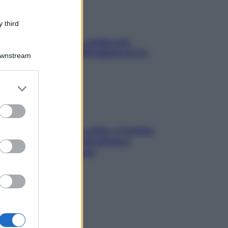
 third
Aria condizionata: usala così,
senza rischiare raffreddore & Co.
Downstream
er and store
to grant or
ed purposes
Mindfulness tra le vette: a Cortina
due giorni lontani da stress e
ansia da smartphone