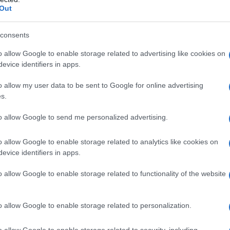
Out
consents
 qualsiasi degli eccipienti (elencati al paragrafo 6.1).
o allow Google to enable storage related to advertising like cookies on
evice identifiers in apps.
o allow my user data to be sent to Google for online advertising
s.
fexofenadina cloridrato per gli adulti è di 180 mg
 pasti. La fexofenadina è un metabolita
dina
Popolazione pediatrica
• Bambini al di sopra dei
to allow Google to send me personalized advertising.
xofenadina cloridrato per i bambini al di sopra dei
a assumere prima dei pasti. •
Bambini al di sotto dei
o allow Google to enable storage related to analytics like cookies on
ella fexofenadina cloridrato 180 mg non è stata
evice identifiers in apps.
i di età.
Popolazioni Speciali
Studi condotti in
i e pazienti con compromissione della funzionalità
o allow Google to enable storage related to functionality of the website
ssario adattare la dose di fexofenadina cloridrato in
o allow Google to enable storage related to personalization.
o allow Google to enable storage related to security, including