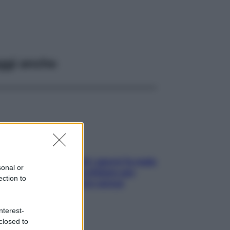
ggi anche
Doccia, lavarsi tutti i giorni fa male
sonal or
alla pelle? I miti da sfatare per
ection to
proteggerla davvero senza
stressarla
nterest-
closed to