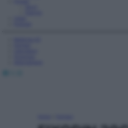
Fitness
Sport
Esercizi
Video
Podcast
Medicina AZ
Farmaci
Calcolatori
Oroscopo
Abbonamenti
Facebook
X
Instagram
Home
»
Farmaci