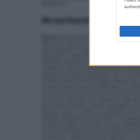
pediatrico.
authenti
Avvertenze
Diarrea
L’assunzione di diacereina provoc
che a sua volta può causare disidratazione
interrompere il trattamento con diacereina
discutere le alternative di trattamento. S
diuretici, perché possono comparire disid
cautela in caso di ipopotassiemia nei pazie
digossina) (vedere paragrafo 4.5). Si deve
la natura antrachinonica della diacereina,
somministrazione sarà effettuata con estr
in pazienti con un’anamnesi di disturbi ent
sono stati riportati con diacereina elevati l
acute sintomatiche (vedere paragrafo 4.8).
devono essere richieste al paziente inform
malattie epatiche concomitanti o pregress
screening delle principali cause di malatti
una controindicazione all’uso della diace
monitorati i segni di lesione epatica e si