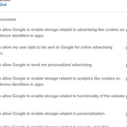
Out
consents
o allow Google to enable storage related to advertising like cookies on
no qualsiasi degli eccipienti elencati al paragrafo 6.1 •
evice identifiers in apps.
o allow my user data to be sent to Google for online advertising
s.
to allow Google to send me personalized advertising.
ialisti esperti nel trattamento dell’osteoartrite.
ro presentare feci molli o diarrea, la dose iniziale
o allow Google to enable storage related to analytics like cookies on
rno, a cena, per le prime 2-4 settimane;
evice identifiers in apps.
omandata è di 50 mg due volte al giorno. Il
 la prima assunzione a colazione e l’altra a cena. Le
le, con un bicchier d’acqua. A giudizio del medico, la
o allow Google to enable storage related to functionality of the website
he per periodi prolungati. La diacereina non è
 ai 65 anni. Nel trattamento di pazienti anziani la
lita dal medico che dovrà valutare un’eventuale
o allow Google to enable storage related to personalization.
azione pediatrica
Il medicinale non può essere
o acquisite sufficienti esperienze in campo
o allow Google to enable storage related to security, including