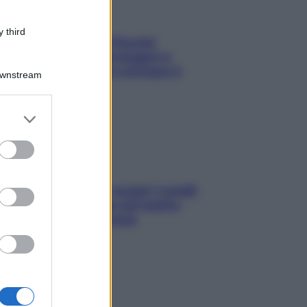
 third
Fame dopo cena? Perché
succede e 6 snack leggeri e
appetitosi che non rovinano il
Downstream
sonno
er and store
to grant or
ed purposes
Non solo Maldive: scopri i coralli
che si nascondono nel nostro
Mediterraneo (e come
proteggerli)