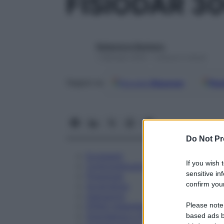
FISIODAR 3
Redazione Starbene
1 Gennaio 2025 – Lettura 5 minuti
Google
Discover
Fon
Seguici su
Do Not Pr
Eccipienti
If you wish 
Controindicazioni
sensitive in
Posologia
confirm your
Avvertenze
Interazioni
Please note
Effetti Indesiderati
Gravidanza e Allattamento
based ads b