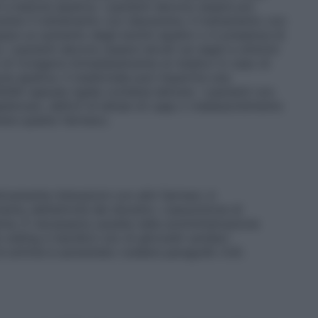
i a lesione epatica. I pazienti devono essere poi
durante il trattamento con diacereina. Il trattamento con
pare un aumento degli enzimi epatici o in presenza di
. I pazienti devono essere istruiti sui segni e sintomi
 di rivolgersi immediatamente al medico in caso di
one epatica. Il medicinale può impartire una
ODAR capsule rigide contiene lattosio. I pazienti con
galattosio, deficit di lattasi di Lapp o malassorbimento
mere questo farmaco.
icamente interazioni con altri farmaci, è
to dell’attività dei diuretici. L’assunzione di
mia. È necessaria cautela nella somministrazione
ceiling e tiazidici) e/o di glicosidi cardiaci
 di aritmie è aumentato (vedere paragrafo 4.4).