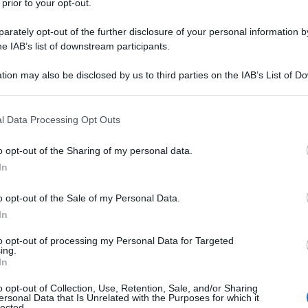
 prior to your opt-out.
rately opt-out of the further disclosure of your personal information by
he IAB’s list of downstream participants.
tion may also be disclosed by us to third parties on the IAB’s List of 
Descrizione tipo ricetta:
RR – RIPETIBILE
 that may further disclose it to other third parties.
10V IN 6MESI
 that this website/app uses one or more Google services and may gath
l Data Processing Opt Outs
Forma farmaceutica:
CAPSULE RIGIDE
including but not limited to your visit or usage behaviour. You may click 
 to Google and its third-party tags to use your data for below specifi
o opt-out of the Sharing of my personal data.
ogle consent section.
Presenza Lattosio:
Si
In
steoartrite dell’anca o del ginocchio, con effetto
o opt-out of the Sale of my Personal Data.
non è raccomandato nei pazienti con osteoartrite
é questi potrebbero presentare una risposta più
In
to opt-out of processing my Personal Data for Targeted
ing.
In
o opt-out of Collection, Use, Retention, Sale, and/or Sharing
ersonal Data that Is Unrelated with the Purposes for which it
ell’involucro
: gelatina, titanio diossido, ferro ossido
lected.