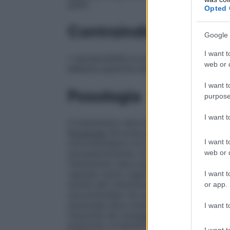
giallo.
Opted 
Controindicazioni
Google 
I want t
• Ipersensibilità al principio attivo o ad u
web or d
Malattie epatiche attuali e/o pregresse
I want t
Posologia
purpose
I want 
Il trattamento
deve essere iniziato
da spec
Posologia
Siccome alcuni pazienti potrebbe
I want t
raccomandata è di 50 mg una volta al gio
web or d
successivamente, la dose giornaliera racc
trattamento
deve essere
assunto con cibo:
capsule vanno ingerite intere, senza aprir
I want t
durata del trattamento può continuare anc
or app.
raccomandata nei pazienti di età superiore
posologia deve essere attentamente stabi
I want t
riduzione dei dosaggi sopraindicati.
Popol
prescritto ai bambini in quanto non si son
I want t