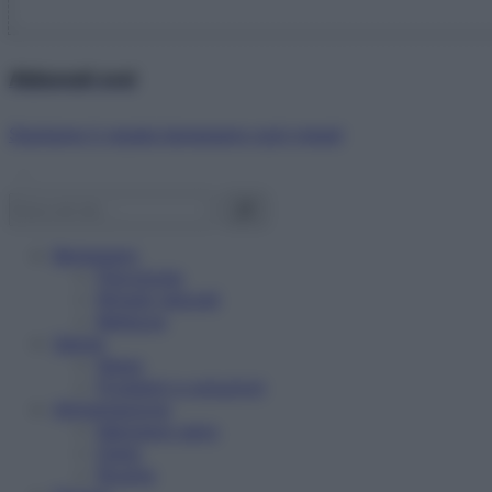
Abbonati ora!
Starbene ti regala benessere ogni mese!
Benessere
Psicologia
Rimedi naturali
Bellezza
Salute
News
Problemi e soluzioni
Alimentazione
Mangiare sano
Diete
Ricette