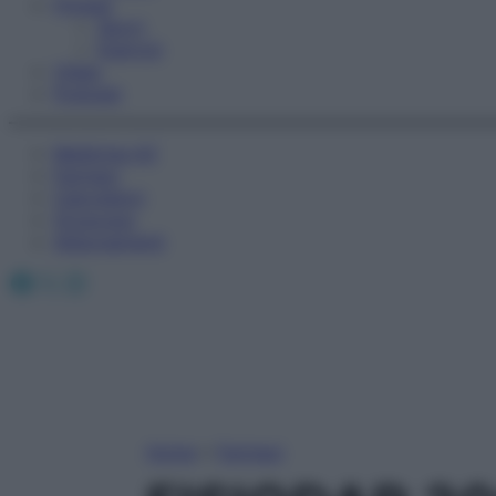
Fitness
Sport
Esercizi
Video
Podcast
Medicina AZ
Farmaci
Calcolatori
Oroscopo
Abbonamenti
Facebook
X
Instagram
Home
»
Farmaci