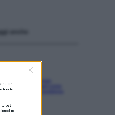
ggi anche
Capelli spezzati lungo
sonal or
l’attaccatura? Scopri come
ection to
risolvere l’annoso problema
nterest-
closed to