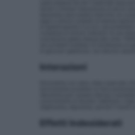
usata assieme ad altri medicinali associat
istruiti a limitare l’assunzione di alcool 
diacereina deve essere interrotto se com
segni e sintomi sospetti di lesione epatica
di epatotossicità e va loro raccomandato
comparsa di sintomi indicativi di una lesi
colorazione gialla-intensa alle urine. FISI
rari problemi ereditari di intolleranza al 
di glucosio-galattosio, non devono assu
Interazioni
Nonostante non siano state osservate clin
teoricamente possibile un lieve potenziamen
diacereina può causare diarrea e ipokalie
concomitante di diuretici (dell’ansa o high-
(digitossina, digossina), perché il rischio
Effetti Indesiderati